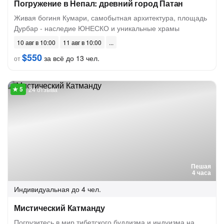
Погружение в Непал: древний город Патан
Живая богиня Кумари, самобытная архитектура, площадь
Дурбар - наследие ЮНЕСКО и уникальные храмы
10 авг в 10:00
11 авг в 10:00
$550
за всё до 13 чел.
от
24 отзыва
Пешая
4 часа
Индивидуальная
до 4 чел.
Мистический Катманду
Погрузитесь в мир тибетского буддизма и индуизма на