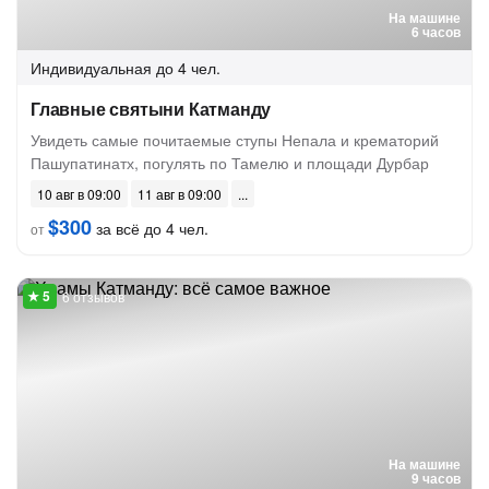
На машине
6 часов
Индивидуальная
до 4 чел.
Главные святыни Катманду
Увидеть самые почитаемые ступы Непала и крематорий
Пашупатинатх, погулять по Тамелю и площади Дурбар
10 авг в 09:00
11 авг в 09:00
$300
за всё до 4 чел.
от
6 отзывов
На машине
9 часов