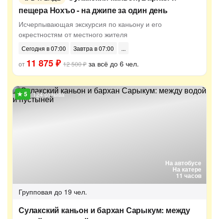
пещера Нохъо - на джипе за один день
Исчерпывающая экскурсия по каньону и его
окрестностям от местного жителя
Сегодня в 07:00
Завтра в 07:00
11 875 ₽
за всё до 6 чел.
от
12 500 ₽
124 отзыва
На автобусе
На катере
11 часов
Групповая
до 19 чел.
Сулакский каньон и бархан Сарыкум: между