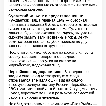
скалистым лабиринтам, но и откроете для себя
нерастиражированные смотровые с интересными
ракурсами каньона.
Сулакский каньон: в представлении не
нуждается!
Наша главная цель — обзорная
площадка в поселке Дубки, с которой открывается
самая захватывающая панорама Сулакского
каньона! Один раз оказавшись здесь, вы уже не
сможете забыть величественные горы, ленту
реки, которая вьется голубой змейкой по дну
каньона, и парящих вокруг орлов.
После того, как полюбуемся на красоту каньона
сверху, вас ждет невероятное водное
приключение — прогулка на катере по
Чиркейскому водохранилищу.
Чиркейское водохранилище
. В завершении
заедем еще на одну смотровую: отсюда
открывается впечатляющий вид на самую
высокую арочную плотину России. Чиркейская
ГЭС с 200-метровой аркой, зажатой в ущелье реки
Сулак, поражает мощью и размахом совместной
работы природы и человека.
На обед остановимся в комплексе «ГлавРыба» —