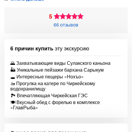
5
66 отзывов
эту экскурсию
6 причин купить
🌄 Захватывающие виды Сулакского каньона
🏜 Уникальные пейзажи бархана Сарыкум
🕳 Интересные пещеры «Нохъо»
🚤 Прогулка на катере по Чиркейскому
водохранилищу
🏞 Впечатляющая Чиркейская ГЭС
🍽 Вкусный обед с форелью в комплексе
«ГлавРыба»