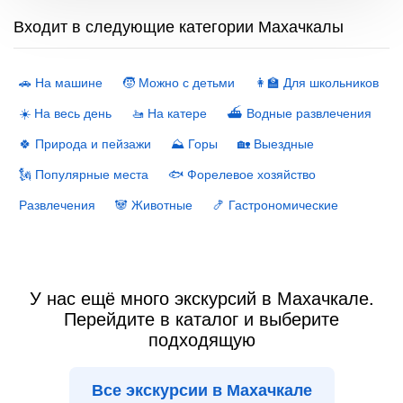
Входит в следующие категории Махачкалы
🚗 На машине
🧒 Можно с детьми
👩‍🏫 Для школьников
☀️ На весь день
🚤 На катере
⛴ Водные развлечения
🍀 Природа и пейзажи
⛰ Горы
🏡 Выездные
🗽 Популярные места
🐟 Форелевое хозяйство
Развлечения
🐼 Животные
🍤 Гастрономические
У нас ещё много экскурсий в Махачкале.
Перейдите в каталог и выберите
подходящую
Все экскурсии в Махачкале