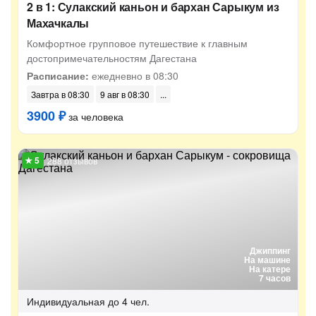
2 в 1: Сулакский каньон и бархан Сарыкум из
Махачкалы
Комфортное групповое путешествие к главным
достопримечательностям Дагестана
Расписание:
ежедневно в 08:30
Завтра в 08:30
9 авг в 08:30
3900 ₽
за человека
288 отзывов
Джиппинг
На машине
На катере
7 часов
Индивидуальная
до 4 чел.