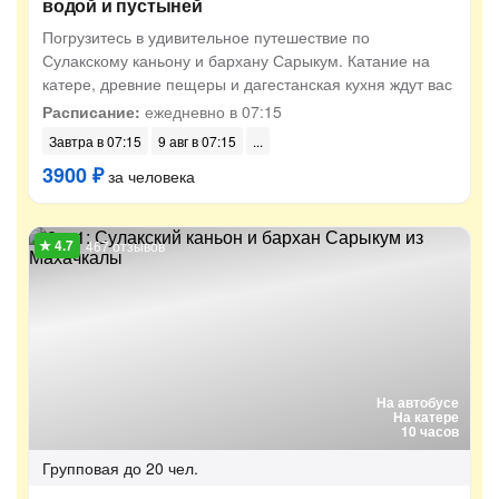
водой и пустыней
Погрузитесь в удивительное путешествие по
Сулакскому каньону и бархану Сарыкум. Катание на
катере, древние пещеры и дагестанская кухня ждут вас
Расписание:
ежедневно в 07:15
Завтра в 07:15
9 авг в 07:15
3900 ₽
за человека
467 отзывов
На автобусе
На катере
10 часов
Групповая
до 20 чел.