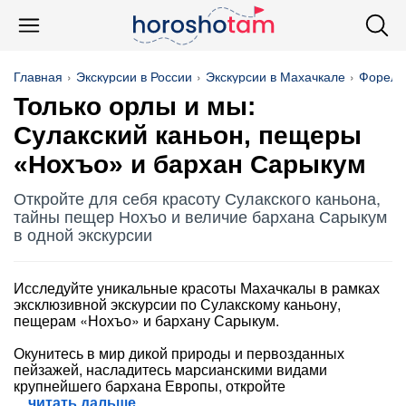
Главная
Экскурсии в России
Экскурсии в Махачкале
Фореле
Только орлы и мы:
Сулакский каньон, пещеры
«Нохъо» и бархан Сарыкум
Откройте для себя красоту Сулакского каньона,
тайны пещер Нохъо и величие бархана Сарыкум
в одной экскурсии
Исследуйте уникальные красоты Махачкалы в рамках
эксклюзивной экскурсии по Сулакскому каньону,
пещерам «Нохъо» и бархану Сарыкум.
Окунитесь в мир дикой природы и первозданных
пейзажей, насладитесь марсианскими видами
крупнейшего бархана Европы, откройте
читать дальше