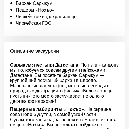
Бархан Сарыкум
Пещеры «Нохъо»
Чиркейское водохранилище
Чиркейская ГЭС
Описание экскурсии
Сарыкум: пустыня Дагестана
. По пути к каньону
мы полюбуемся совсем другими пейзажами
Дагестана. Вы посетите бархан Сарыкум —
крупнейший песчаный бархан в Европе.
Марсианские ландшафты, местные легенды и
природные декорации к фильму «Белое солнце
пустыни»: это место заслуживает не одного
десятка фотографий!
Пещерные лабиринты «Нохъо»
. На окраине
села Ново-Зубутли, в самой узкой части
Сулакского каньона, заглянем в комплекс из трех
пещер «Нохъо». Вы не только пройдете по