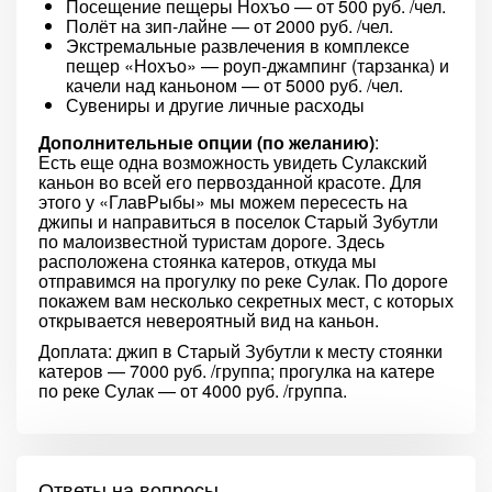
Посещение пещеры Нохъо — от 500 руб. /чел.
Полёт на зип-лайне — от 2000 руб. /чел.
Экстремальные развлечения в комплексе
пещер «Нохъо» — роуп-джампинг (тарзанка) и
качели над каньоном — от 5000 руб. /чел.
Сувениры и другие личные расходы
Дополнительные опции (по желанию)
:
Есть еще одна возможность увидеть Сулакский
каньон во всей его первозданной красоте. Для
этого у «ГлавРыбы» мы можем пересесть на
джипы и направиться в поселок Старый Зубутли
по малоизвестной туристам дороге. Здесь
расположена стоянка катеров, откуда мы
отправимся на прогулку по реке Сулак. По дороге
покажем вам несколько секретных мест, с которых
открывается невероятный вид на каньон.
Доплата: джип в Старый Зубутли к месту стоянки
катеров — 7000 руб. /группа; прогулка на катере
по реке Сулак — от 4000 руб. /группа.
Ответы на вопросы