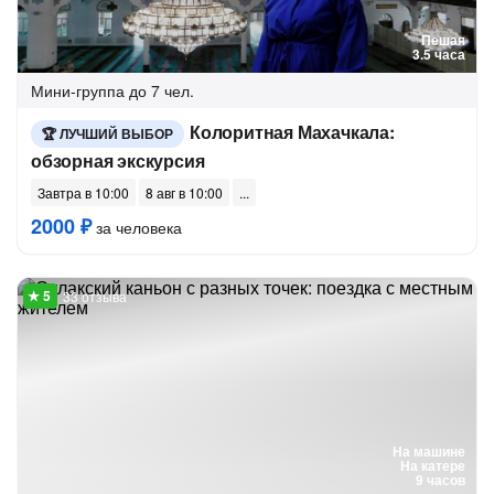
Пешая
3.5 часа
Мини-группа
до 7 чел.
Колоритная Махачкала:
ЛУЧШИЙ ВЫБОР
обзорная экскурсия
Завтра в 10:00
8 авг в 10:00
2000 ₽
за человека
33 отзыва
На машине
На катере
9 часов