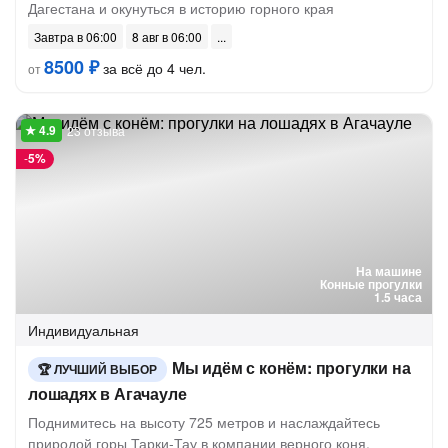
Дагестана и окунуться в историю горного края
Завтра в 06:00
8 авг в 06:00
8500 ₽
за всё до 4 чел.
от
23 отзыва
-
5%
На машине
Конные прогулки
1.5 часа
Индивидуальная
Мы идём с конём: прогулки на
ЛУЧШИЙ ВЫБОР
лошадях в Агачауле
Поднимитесь на высоту 725 метров и наслаждайтесь
природой горы Тарки-Тау в компании верного коня.