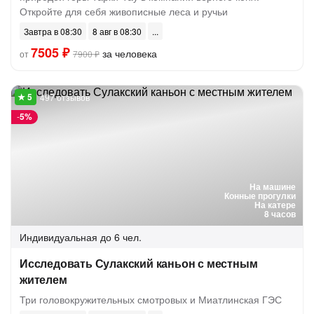
Откройте для себя живописные леса и ручьи
Завтра в 08:30
8 авг в 08:30
7505 ₽
за человека
от
7900 ₽
497 отзывов
-
5%
На машине
Конные прогулки
На катере
8 часов
Индивидуальная
до 6 чел.
Исследовать Сулакский каньон с местным
жителем
Три головокружительных смотровых и Миатлинская ГЭС