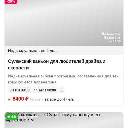
-
20%
На машине
На катере
8 часов
Индивидуальная
до 4 чел.
Сулакский каньон для любителей драйва и
скорости
Индивидуальная гибкая программа, составленная для тех,
кому хочется адреналина
8 авг в 08:00
11 авг в 08:00
8400 ₽
за всё до 4 чел.
от
10 500 ₽
86 отзывов