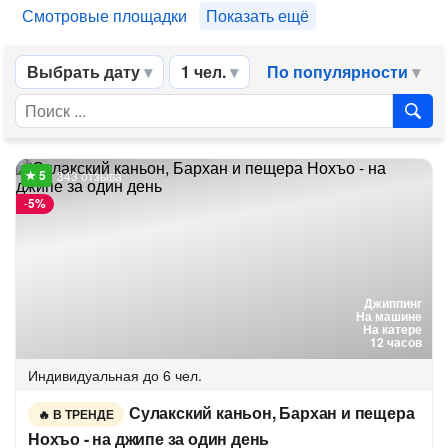
Смотровые площадки
Показать ещё
Выбрать дату
1 чел.
По популярности
343 отзыва
-
5%
Джиппинг
На машине
На катере
12 часов
Индивидуальная
до 6 чел.
Сулакский каньон, Бархан и пещера
В ТРЕНДЕ
Нохъо - на джипе за один день