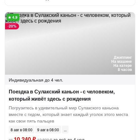
138 отзывов
-
20%
Джиппинг
На машине
На катере
8 часов
Индивидуальная
до 4 чел.
Поездка в Сулакский каньон - с человеком,
который живёт здесь с рождения
Погрузитесь в удивительный мир Сулакского каньона
вместе с гидом, который знает каждый уголок этого места
как свои пять пальцев
8 авг в 08:00
9 авг в 08:00
10 240 ₽
за всё до 4 чел.
от
12 800 ₽