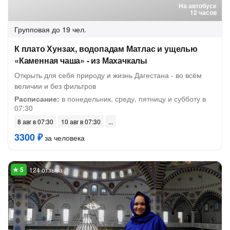
На автобусе
12 часов
Групповая
до 19 чел.
К плато Хунзах, водопадам Матлас и ущелью
«Каменная чаша» - из Махачкалы
Открыть для себя природу и жизнь Дагестана - во всём
величии и без фильтров
Расписание:
в понедельник, среду, пятницу и субботу в
07:30
8 авг в 07:30
10 авг в 07:30
3300 ₽
за человека
124 отзыва