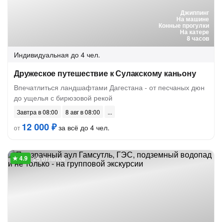
Джиппинг
На машине
Конные прогулки
На катере
8 часов
Индивидуальная
до 4 чел.
Дружеское путешествие к Сулакскому каньону
Впечатлиться ландшафтами Дагестана - от песчаных дюн
до ущелья с бирюзовой рекой
Завтра в 08:00
8 авг в 08:00
12 000 ₽
за всё до 4 чел.
от
25 отзывов