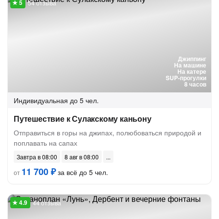
54 отзыва
Джиппинг
На машине
На катере
SUP-прогулки
8 часов
Индивидуальная
до 5 чел.
Путешествие к Сулакскому каньону
Отправиться в горы на джипах, полюбоваться природой и
поплавать на сапах
Завтра в 08:00
8 авг в 08:00
11 700 ₽
за всё до 5 чел.
от
44 отзыва