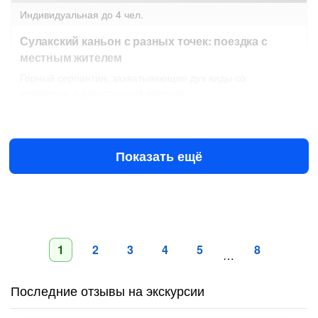
Индивидуальная
до 4 чел.
Сулакский каньон с разных точек: поездка с
местным жителем
Горный серпантин, захватывающие дух виды со
смотровых и дагестанский колорит
Завтра в 07:00
8 авг в 07:00
11 000 ₽
за всё до 4 чел.
от
Показать ещё
1
2
3
4
5
8
…
Последние отзывы на экскурсии