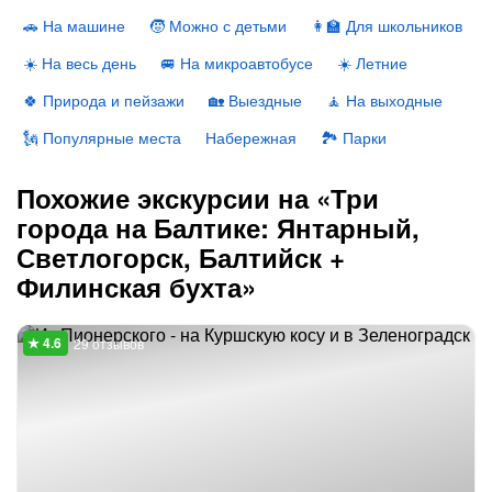
🚗 На машине
🧒 Можно с детьми
👩‍🏫 Для школьников
☀️ На весь день
🚐 На микроавтобусе
☀️ Летние
🍀 Природа и пейзажи
🏡 Выездные
🧘 На выходные
🗽 Популярные места
Набережная
🏞 Парки
Похожие экскурсии на «Три
города на Балтике: Янтарный,
Светлогорск, Балтийск +
Филинская бухта»
29 отзывов