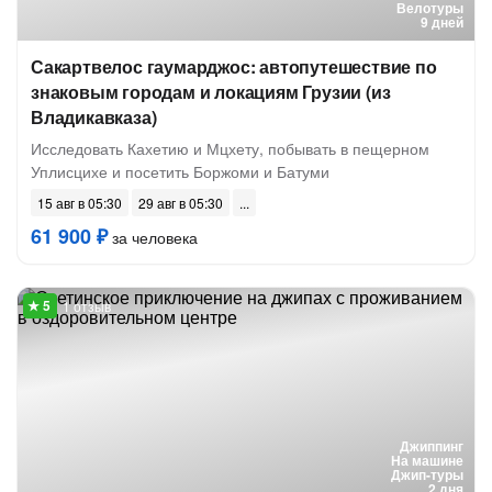
Велотуры
9 дней
Сакартвелос гаумарджос: автопутешествие по
знаковым городам и локациям Грузии (из
Владикавказа)
Исследовать Кахетию и Мцхету, побывать в пещерном
Уплисцихе и посетить Боржоми и Батуми
15 авг в 05:30
29 авг в 05:30
61 900 ₽
за человека
1 отзыв
Джиппинг
На машине
Джип-туры
2 дня