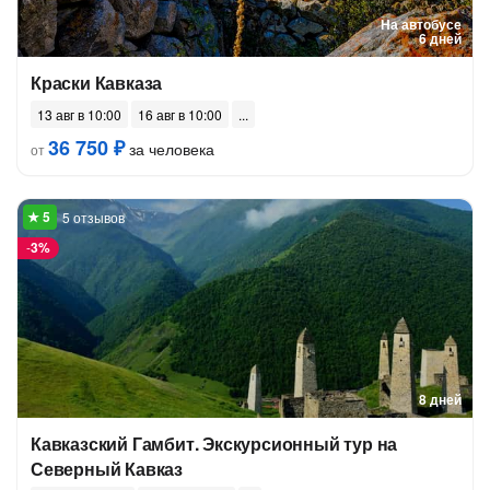
На автобусе
6 дней
Краски Кавказа
13 авг в 10:00
16 авг в 10:00
36 750 ₽
за человека
от
5 отзывов
-
3%
8 дней
Кавказский Гамбит. Экскурсионный тур на
Северный Кавказ