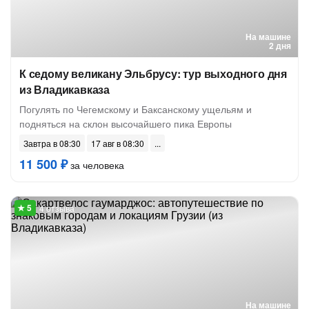
На машине
2 дня
К седому великану Эльбрусу: тур выходного дня
из Владикавказа
Погулять по Чегемскому и Баксанскому ущельям и
подняться на склон высочайшего пика Европы
Завтра в 08:30
17 авг в 08:30
11 500 ₽
за человека
4 отзыва
На машине