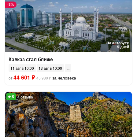
-
3%
На автобусе
5 дней
Кавказ стал ближе
11 авг в 10:00
13 авг в 10:00
44 601 ₽
за человека
от
45 980 ₽
4 отзыва