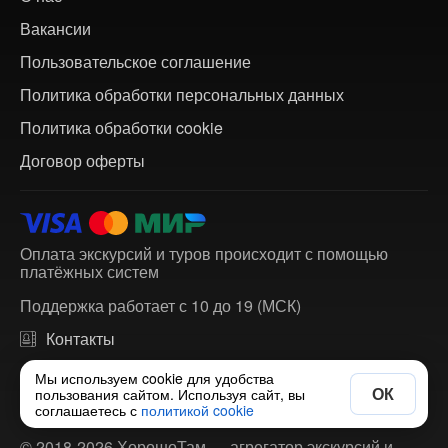
Вакансии
Пользовательское соглашение
Политика обработки персональных данных
Политика обработки cookie
Договор оферты
Оплата экскурсий и туров происходит с помощью
платёжных систем
Поддержка работает с 10 до 19 (МСК)
Контакты
support@horosho-tam.ru
Мы используем cookie для удобства
ОК
пользования сайтом. Используя сайт, вы
соглашаетесь с
политикой cookie
© 2018-2026 ХорошоТам — агрегатор экскурсий и