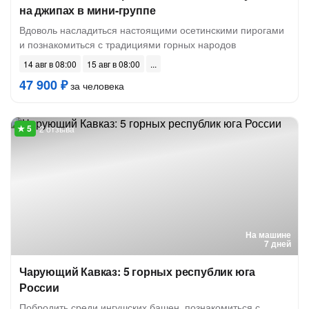
на джипах в мини-группе
Вдоволь насладиться настоящими осетинскими пирогами
и познакомиться с традициями горных народов
14 авг в 08:00
15 авг в 08:00
47 900 ₽
за человека
2 отзыва
На машине
7 дней
Чарующий Кавказ: 5 горных республик юга
России
Побродить среди ингушских башен, познакомиться с