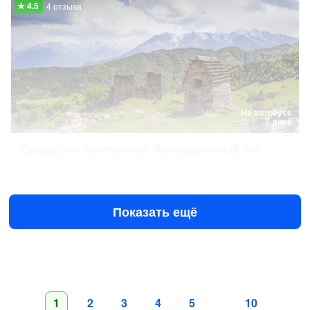
4 отзыва
На автобусе
7 дней
Кавказское притяжение. Экскурсионный тур
12 авг в 10:00
19 авг в 10:00
46 650 ₽
за человека
от
Показать ещё
1
2
3
4
5
10
…