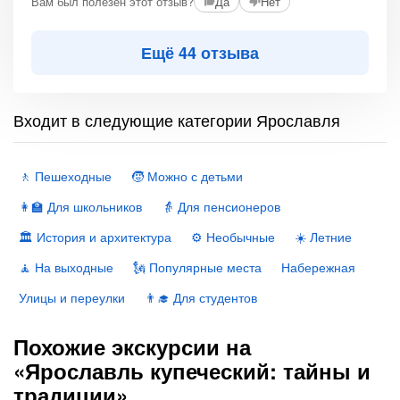
Вам был полезен этот отзыв?
Да
Нет
Ещё 44 отзыва
Входит в следующие категории Ярославля
🚶 Пешеходные
🧒 Можно с детьми
👩‍🏫 Для школьников
👵 Для пенсионеров
🏛 История и архитектура
⚙️ Необычные
☀️ Летние
🧘 На выходные
🗽 Популярные места
Набережная
Улицы и переулки
👨‍🎓 Для студентов
Похожие экскурсии на
«Ярославль купеческий: тайны и
традиции»