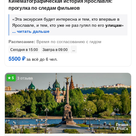
Кинематографическая история Ярославля:
прогулка по следам фильмов
«Эта экскурсия будет интересна и тем, кто впервые в
Ярославле, и тем, кто уже не раз гулял по его
улицам
»
Расписание:
Время по согласованию с гидом
Сегодня в 15:00
Завтра в 09:00
5500 ₽
за всё до 6 чел.
3 отзыва
Пешая
1.5 часа