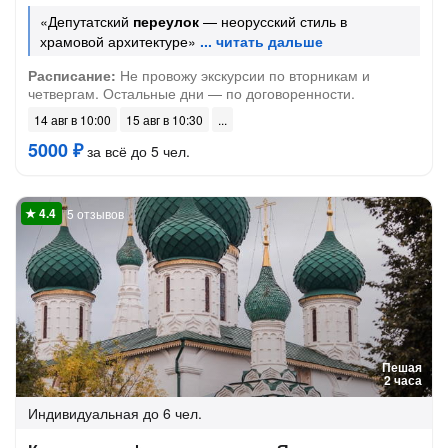
«Депутатский
переулок
— неорусский стиль в
храмовой архитектуре»
Расписание:
Не провожу экскурсии по вторникам и
четвергам. Остальные дни — по договоренности.
14 авг в 10:00
15 авг в 10:30
5000 ₽
за всё до 5 чел.
5 отзывов
Пешая
2 часа
Индивидуальная
до 6 чел.