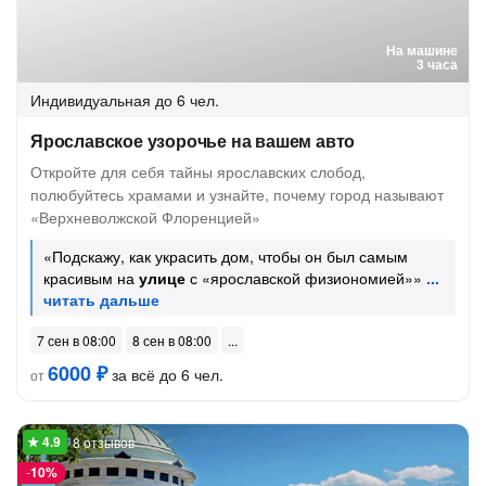
На машине
3 часа
Индивидуальная
до 6 чел.
Ярославское узорочье на вашем авто
Откройте для себя тайны ярославских слобод,
полюбуйтесь храмами и узнайте, почему город называют
«Верхневолжской Флоренцией»
«Подскажу, как украсить дом, чтобы он был самым
красивым на
улице
с «ярославской физиономией»»
7 сен в 08:00
8 сен в 08:00
6000 ₽
за всё до 6 чел.
от
8 отзывов
-
10%