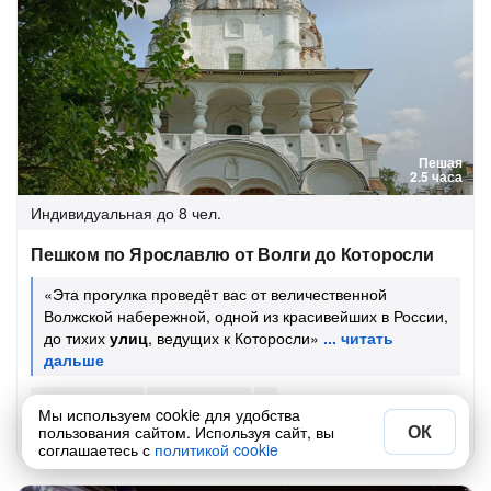
Пешая
2.5 часа
Индивидуальная
до 8 чел.
Пешком по Ярославлю от Волги до Которосли
«Эта прогулка проведёт вас от величественной
Волжской набережной, одной из красивейших в России,
до тихих
улиц
, ведущих к Которосли»
Сегодня в 15:00
Завтра в 09:00
Мы используем cookie для удобства
ОК
3850 ₽
пользования сайтом. Используя сайт, вы
за всё до 8 чел.
соглашаетесь с
политикой cookie