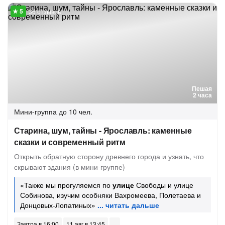
36 отзывов
Пешая
2 часа
Мини-группа
до 10 чел.
Старина, шум, тайны - Ярославль: каменные
сказки и современный ритм
Открыть обратную сторону древнего города и узнать, что
скрывают здания (в мини-группе)
«Также мы прогуляемся по
улице
Свободы и улице
Собинова, изучим особняки Вахромеева, Полетаева и
Донцовых-Лопатиных»
Завтра в 16:00
11 авг в 13:45