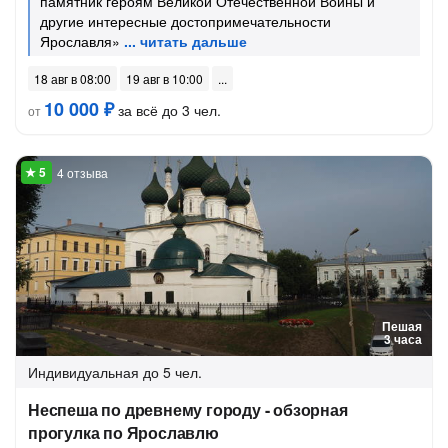
памятник героям Великой Отечественной Войны и
другие интересные достопримечательности
Ярославля»
18 авг в 08:00
19 авг в 10:00
10 000 ₽
за всё до 3 чел.
от
4 отзыва
Пешая
3 часа
Индивидуальная
до 5 чел.
Неспеша по древнему городу - обзорная
прогулка по Ярославлю