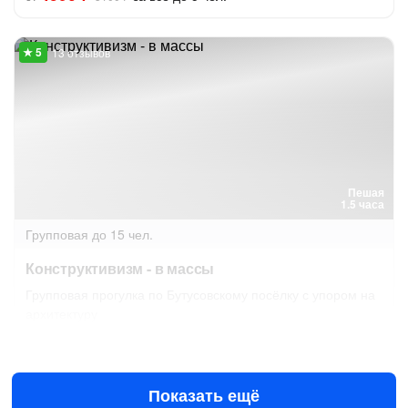
13 отзывов
Пешая
1.5 часа
Групповая
до 15 чел.
Конструктивизм - в массы
Групповая прогулка по Бутусовскому посёлку с упором на
архитектуру
9 авг в 15:00
16 авг в 15:00
670 ₽
за человека
Показать ещё