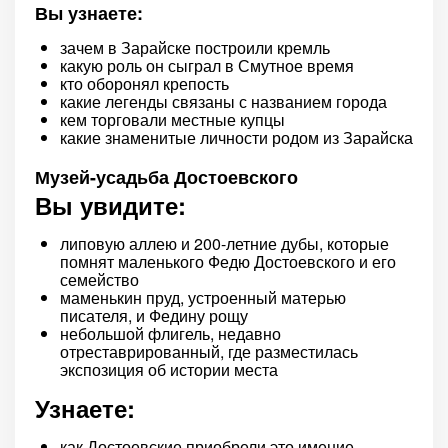
Вы узнаете:
зачем в Зарайске построили кремль
какую роль он сыграл в Смутное время
кто оборонял крепость
какие легенды связаны с названием города
кем торговали местные купцы
какие знаменитые личности родом из Зарайска
Музей-усадьба Достоевского
Вы увидите:
липовую аллею и 200-летние дубы, которые
помнят маленького Федю Достоевского и его
семейство
маменькин пруд, устроенный матерью
писателя, и Федину рощу
небольшой флигель, недавно
отреставрированный, где разместилась
экспозиция об истории места
Узнаете:
как Достоевские приобрели это имение