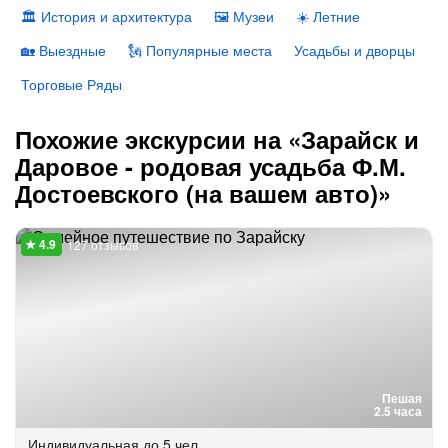
🏛 История и архитектура
🖼 Музеи
☀️ Летние
🏡 Выездные
🗽 Популярные места
Усадьбы и дворцы
Торговые Ряды
Похожие экскурсии на «Зарайск и
Даровое - родовая усадьба Ф.М.
Достоевского (на вашем авто)»
127 отзывов
Пешая
2.5 часа
Индивидуальная
до 5 чел.