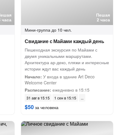
Пешая
Пешая
5 часа
2 часа
Мини-группа
до 10 чел.
Свидание с Майами каждый день
Пешеходная экскурсия по Майами с
двумя уникальными маршрутами.
Архитектура ар-деко, пляжи и интересные
истории ждут вас каждый день
Начало:
У входа в здание Art Deco
Welcome Center
Расписание:
ежедневно в 15:15
31 авг в 15:15
1 сен в 15:15
$50
за человека