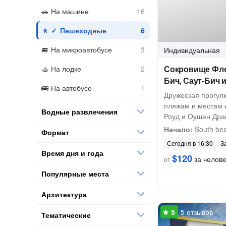
На машине
Пешеходные
На микроавтобусе
Индивидуальная
Сокровище Фл
На лодке
Бич, Саут-Бич 
На автобусе
Дружеская прогул
пляжам и местам 
Водные развлечения
Роуд и Оушен Дра
Начало:
South be
Формат
Сегодня в 16:30
З
Время дня и года
$120
за челов
от
Популярные места
Архитектура
5 отзывов
Тематические