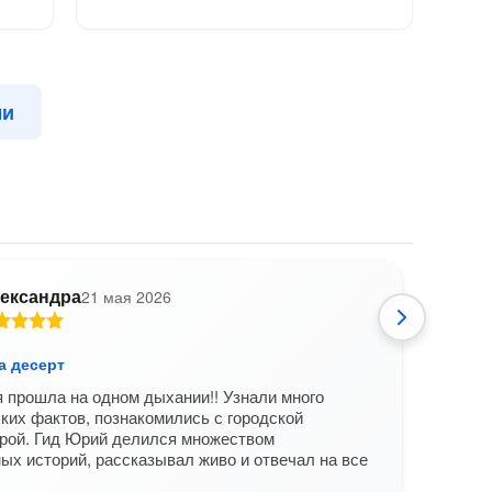
ми
ександра
21 мая 2026
Т
а десерт
Майа
 прошла на одном дыхании!! Узнали много
Прекр
ких фактов, познакомились с городской
знак
урой. Гид Юрий делился множеством
Спас
х историй, рассказывал живо и отвечал на все
Вам б