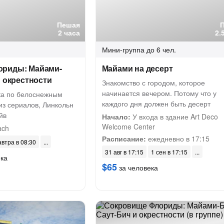
Пешая
2 часа
2.
Мини-группа
до 6 чел.
ориды: Майами-
Майами на десерт
и окрестности
Знакомство с городом, которое
начинается вечером. Потому что у
ка по белоснежным
каждого дня должен быть десерт
из сериалов, Линкольн
йв
Начало:
У входа в здание Art Deco
Welcome Center
ach
Расписание:
ежедневно в 17:15
автра в 08:30
31 авг в 17:15
1 сен в 17:15
ека
$65
за человека