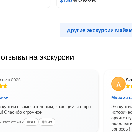
$120
за человека
Другие экскурсии Майа
отзывы на экскурсии
Ал
9 июн 2026
А
серт
Майами н
скурсия с замечательным, знающим все про
Экскурсия
! Спасибо огромное!
историчес
архитект
 этот отзыв?
Да
Нет
любопытны
вопросы!