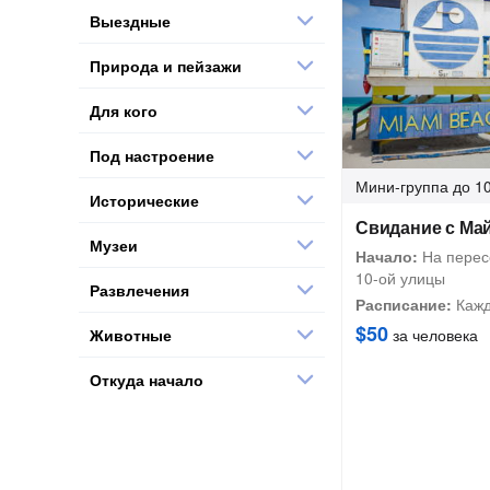
Выездные
Природа и пейзажи
Для кого
Под настроение
Мини-группа
до 10
Исторические
Свидание с Ма
Музеи
Начало:
На перес
10-ой улицы
Развлечения
Расписание:
Кажд
$50
Животные
за человека
Откуда начало