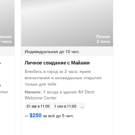
Пешая
Пешая
2 часа
2 часа
Индивидуальная
до 10 чел.
-
Личное свидание с Майами
в
Влюбись в город за 2 часа: яркие
впечатления и неожиданные открытия
только для тебя
м
ольн
Начало:
У входа в здание Art Deco
Welcome Center
31 авг в 11:00
1 сен в 11:00
$250
за всё до 5 чел.
от