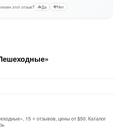
лезен этот отзыв?
Да
Нет
«Пешеходные»
еходные», 15 ⭐ отзывов, цены от $50. Каталог
рь