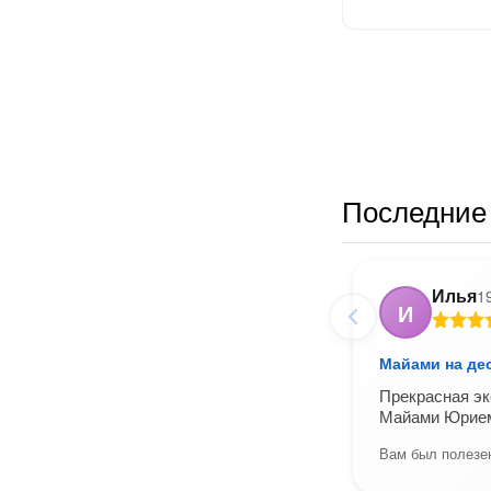
Последние 
Илья
1
И
Майами на де
Прекрасная эк
Майами Юрием
Вам был полезен