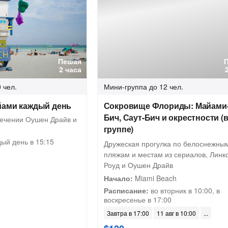
Пешая
2 часа
 чел.
Мини-группа
до 12 чел.
йами каждый день
Сокровище Флориды: Майами
Бич, Саут-Бич и окрестности (
ечении Оушен Драйв и
группе)
ый день в 15:15
Дружеская прогулка по белоснежны
пляжам и местам из сериалов, Линк
Роуд и Оушен Драйв
Начало:
Miami Beach
Расписание:
во вторник в 10:00, в
воскресенье в 17:00
Завтра в 17:00
11 авг в 10:00