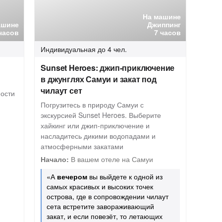
На машине
ашине
Джиппинг
часов
7 часов
Индивидуальная
до 4 чел.
Sunset Heroes: джип-приключение
в джунглях Самуи и закат под
чилаут сет
ности
Погрузитесь в природу Самуи с
экскурсией Sunset Heroes. Выберите
хайкинг или джип-приключение и
насладитесь дикими водопадами и
атмосферными закатами
Начало:
В вашем отеле на Самуи
«А
вечером
вы выйдете к одной из
самых красивых и высоких точек
острова, где в сопровождении чилаут
сета встретите завораживающий
закат, и если повезёт, то летающих