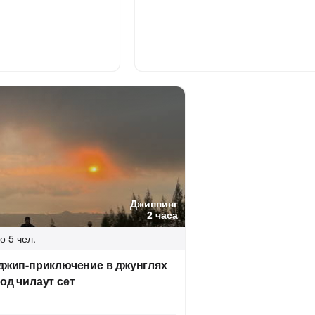
Джиппинг
2 часа
о 5 чел.
 джип-приключение в джунглях
од чилаут сет