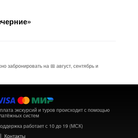
ечерние»
но забронировать на 📅 август, сентябрь и
плата экскурсий и туров происходит с помощью
латёжных систем
оддержка работает с 10 до 19 (МСК)
Контакты