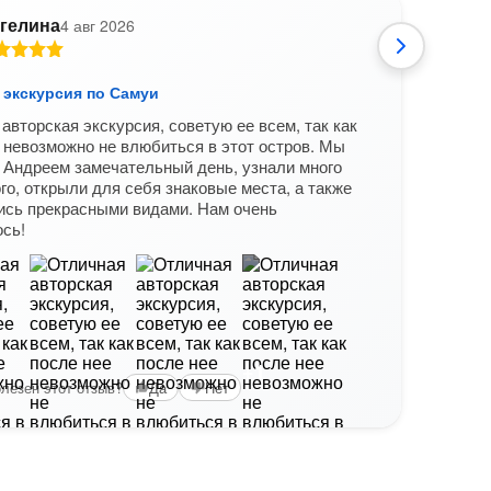
гелина
4 авг 2026
А
 экскурсия по Самуи
Обзо
авторская экскурсия, советую ее всем, так как
Спас
 невозможно не влюбиться в этот остров. Мы
интер
 Андреем замечательный день, узнали много
быст
го, открыли для себя знаковые места, а также
Вам б
ись прекрасными видами. Нам очень
сь!
+1
лезен этот отзыв?
Да
Нет