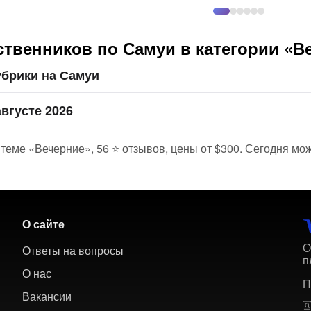
твенников по Самуи в категории «В
убрики на Самуи
вгусте 2026
теме «Вечерние», 56 ⭐ отзывов, цены от $300. Сегодня мож
О сайте
О
Ответы на вопросы
п
О нас
П
Вакансии