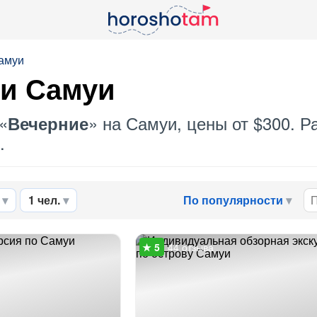
Самуи
ии Самуи
«
» на Самуи, цены от $300. 
Вечерние
.
1 чел.
По популярности
44 отзыва