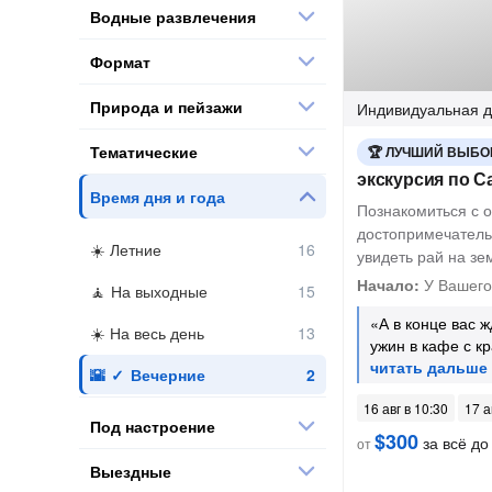
Водные развлечения
Формат
Природа и пейзажи
Индивидуальная
д
Тематические
ЛУЧШИЙ ВЫБО
экскурсия по С
Время дня и года
Познакомиться с 
достопримечатель
Летние
увидеть рай на зе
Начало:
У Вашего
На выходные
«А в конце вас 
На весь день
ужин в кафе с к
Вечерние
16 авг в 10:30
17 а
Под настроение
$300
за всё до 
от
Выездные