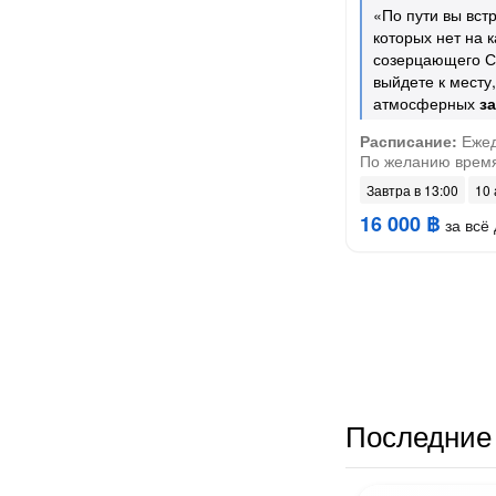
«По пути вы вст
которых нет на к
созерцающего Са
выйдете к месту
атмосферных
з
Расписание:
Ежедн
По желанию время
Завтра в 13:00
10 
16 000 ฿
за всё 
Последние 