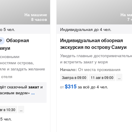
На машине
На м
8 часов
7 
о 5 чел.
Индивидуальная
до 4 чел.
Обзорная
Индивидуальная обзорная
Р
экскурсия по острову Самуи
амуи
Увидеть главные достопримечатель
основными
и встретить закат у моря
ностями острова,
мле и загадать желание
Начало:
От места проживания
 отеля
Завтра в 09:00
11 авг в 09:00
$315
ждёт сказочный
закат
и
за всё до 4 чел.
от
расивым видом»
вг в 10:30
5 чел.