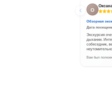
Оксан
О
Обзорная экс
Дата посещен
Экскурсия оче
дыхании. Инте
собеседник, в
неутомительно
Вам был полезен