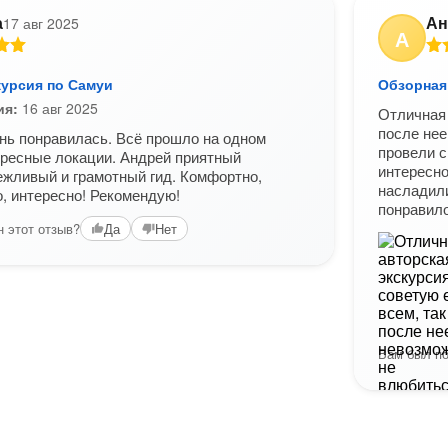
а
Ан
17 авг 2025
А
курсия по Самуи
Обзорная
ия:
16 авг 2025
Отличная 
после нее
нь понравилась. Всё прошло на одном
провели с
ресные локации. Андрей приятный
интересно
ежливый и грамотный гид. Комфортно,
насладил
, интересно! Рекомендую!
понравило
 этот отзыв?
Да
Нет
Вам был по