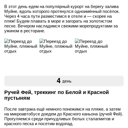
В этот день едем на популярный курорт на берегу залива
Муйне, вдоль которого протянулся одноимённый посёлок.
Через 4 часа пути разместимся в отеле и — скорее на
пляж! Будем плавать в море и загорать на золотистом
песке. Вечером насладимся свежими морепродуктами за
ужином в ресторане.
4
день
Ручей Фей, треккинг по Белой и Красной
пустыням
После завтрака ещё немного понежимся на пляже, а затем
на микроавтобусе доедем до Красного каньона (ручей Фей).
Прогуляемся среди причудливых белых сталагмитов и
красного песка и посетим водопад.