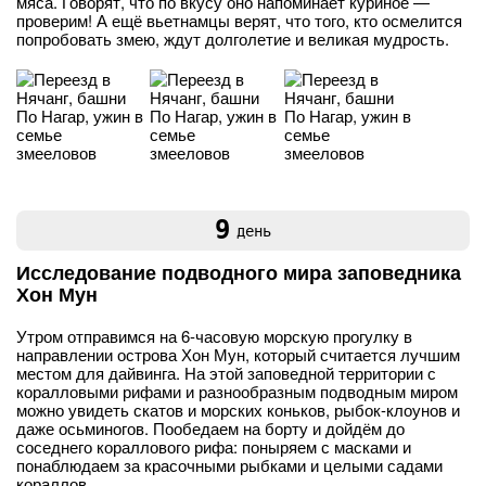
мяса. Говорят, что по вкусу оно напоминает куриное —
проверим! А ещё вьетнамцы верят, что того, кто осмелится
попробовать змею, ждут долголетие и великая мудрость.
9
день
Исследование подводного мира заповедника
Хон Мун
Утром отправимся на 6-часовую морскую прогулку в
направлении острова Хон Мун, который считается лучшим
местом для дайвинга. На этой заповедной территории с
коралловыми рифами и разнообразным подводным миром
можно увидеть скатов и морских коньков, рыбок-клоунов и
даже осьминогов. Пообедаем на борту и дойдём до
соседнего кораллового рифа: поныряем с масками и
понаблюдаем за красочными рыбками и целыми садами
кораллов.