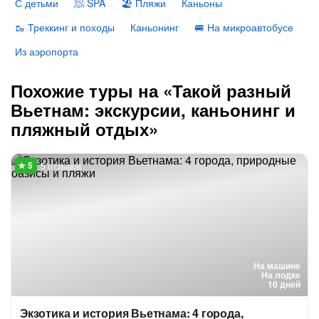
С детьми
🧖 SPA
🏖 Пляжи
Каньоны
🥾 Треккинг и походы
Каньонинг
🚐 На микроавтобусе
Из аэропорта
Похожие туры на «Такой разный
Вьетнам: экскурсии, каньонинг и
пляжный отдых»
5 отзывов
На машине
На лодке
10 дней
Экзотика и история Вьетнама: 4 города,