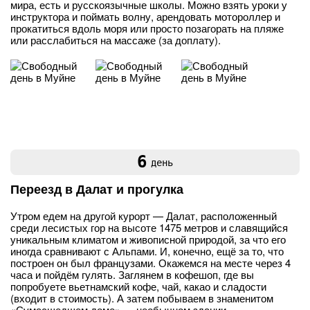
мира, есть и русскоязычные школы. Можно взять уроки у
инструктора и поймать волну, арендовать мотороллер и
прокатиться вдоль моря или просто позагорать на пляже
или расслабиться на массаже (за доплату).
6
день
Переезд в Далат и прогулка
Утром едем на другой курорт — Далат, расположенный
среди лесистых гор на высоте 1475 метров и славящийся
уникальным климатом и живописной природой, за что его
иногда сравнивают с Альпами. И, конечно, ещё за то, что
построен он был французами. Окажемся на месте через 4
часа и пойдём гулять. Заглянем в кофешоп, где вы
попробуете вьетнамский кофе, чай, какао и сладости
(входит в стоимость). А затем побываем в знаменитом
«Сумасшедшем доме» — необычном здании,