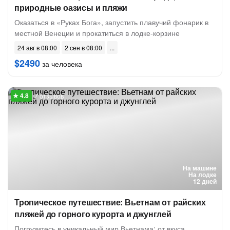
природные оазисы и пляжи
Оказаться в «Руках Бога», запустить плавучий фонарик в
местной Венеции и прокатиться в лодке-корзине
24 авг в 08:00
2 сен в 08:00
$2490
за человека
7 отзывов
На машине
На лодке
12 дней
Тропическое путешествие: Вьетнам от райских
пляжей до горного курорта и джунглей
Погрузитесь в уникальный мир Вьетнама: от вкуса