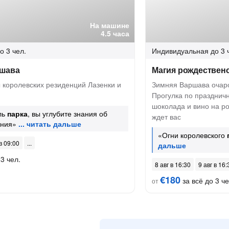
На машине
4.5 часа
о 3 чел.
Индивидуальная
до 3 
ршава
Магия рождествен
 королевских резиденций Лазенки и
Зимняя Варшава очаро
Прогулка по празднич
шоколада и вино на ро
ль
парка
, вы углубите знания об
ждет вас
ения»
«Огни королевского
 в 09:00
3 чел.
8 авг в 16:30
9 авг в 16:
€180
за всё до 3 че
от