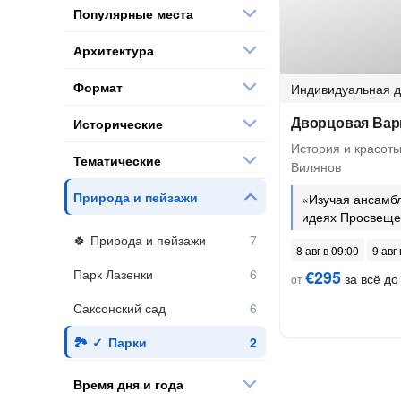
Популярные места
Архитектура
Формат
Индивидуальная
д
Дворцовая Ва
Исторические
История и красоты
Тематические
Вилянов
Природа и пейзажи
«Изучая ансамб
идеях Просвещ
Природа и пейзажи
8 авг в 09:00
9 авг
Парк Лазенки
€295
за всё до 
от
Саксонский сад
Парки
Время дня и года