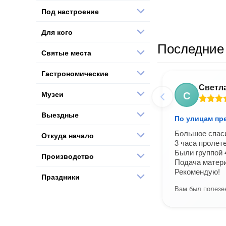
Под настроение
Для кого
Последние 
Святые места
Гастрономические
Светл
С
Музеи
Выездные
По улицам пр
Большое спаси
Откуда начало
3 часа пролете
Были группой 
Производство
Подача матери
Рекомендую!
Праздники
Вам был полезен