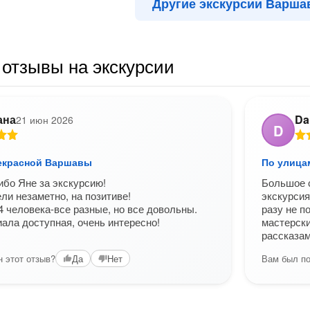
Другие экскурсии Варша
отзывы на экскурсии
ана
Da
21 июн 2026
D
екрасной Варшавы
По улица
бо Яне за экскурсию!
Большое 
ли незаметно, на позитиве!
экскурсия
4 человека-все разные, но все довольны.
разу не п
ала доступная, очень интересно!
мастерски
рассказам
 этот отзыв?
Вам был по
Да
Нет