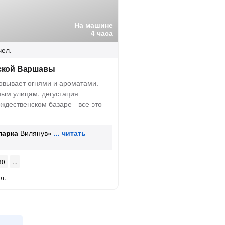
На машине
4 часа
чел.
ской Варшавы
вывает огнями и ароматами.
ным улицам, дегустация
ждественском базаре - все это
парка
Вилянув»
30
л.