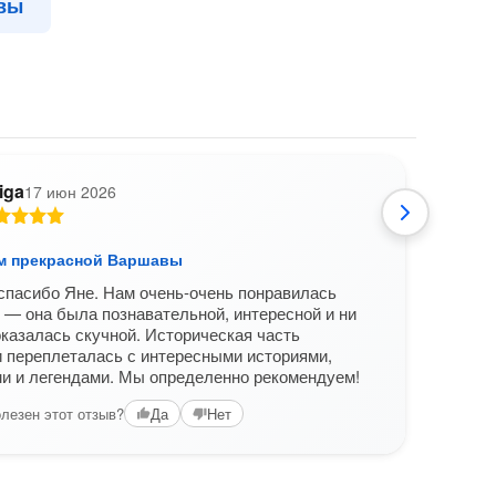
вы
iga
17 июн 2026
В
м прекрасной Варшавы
По у
спасибо Яне. Нам очень-очень понравилась
Боль
 — она была познавательной, интересной и ни
уров
оказалась скучной. Историческая часть
Вам б
 переплеталась с интересными историями,
и и легендами. Мы определенно рекомендуем!
лезен этот отзыв?
Да
Нет