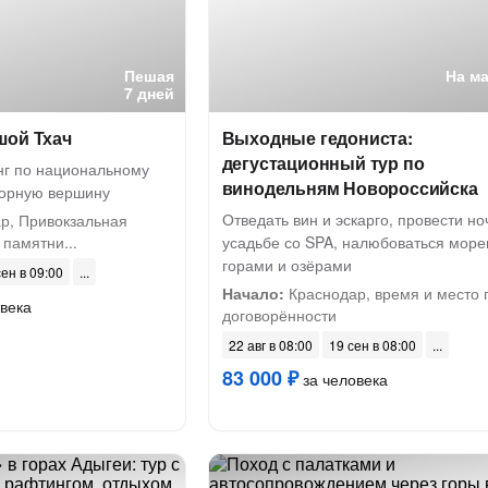
Пешая
На м
7 дней
шой Тхач
Выходные гедониста:
дегустационный тур по
нг по национальному
винодельням Новороссийска
горную вершину
Отведать вин и эскарго, провести но
р, Привокзальная
 памятни...
усадьбе со SPA, налюбоваться море
горами и озёрами
сен в 09:00
Начало:
Краснодар, время и место 
века
договорённости
22 авг в 08:00
19 сен в 08:00
83 000 ₽
за человека