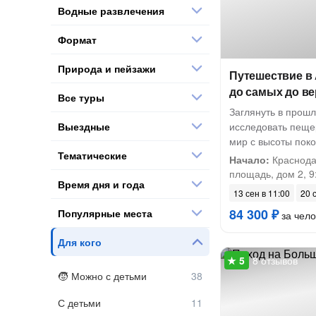
Водные развлечения
Формат
Природа и пейзажи
Путешествие в
до самых до в
Все туры
Заглянуть в прошл
Выездные
исследовать пеще
мир с высоты пок
Тематические
Начало:
Краснода
площадь, дом 2, 9
Время дня и года
13 сен в 11:00
20 
84 300 ₽
Популярные места
за чело
Для кого
8 отзывов
Можно с детьми
С детьми