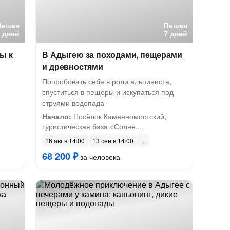
Пешая
Пешая
7 дней
7 дней
ы к
В Адыгею за походами, пещерами
и древностями
Попробовать себя в роли альпиниста,
спуститься в пещеры и искупаться под
струями водопада
Начало:
Посёлок Каменномостский,
туристическая база «Солне...
16 авг в 14:00
13 сен в 14:00
68 200 ₽
за человека