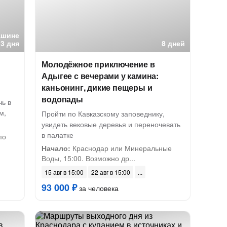
ашине
3 дня
8 дней
Молодёжное приключение в
Адыгее с вечерами у камина:
каньонинг, дикие пещеры и
водопады
чь в
м,
Пройти по Кавказскому заповеднику,
увидеть вековые деревья и переночевать
в палатке
по
Начало:
Краснодар или Минеральные
Воды, 15:00. Возможно др...
15 авг в 15:00
22 авг в 15:00
93 000 ₽
за человека