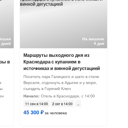
Пешая
На машине
7 дней
4 дня
Маршруты выходного дня из
ры в
Краснодара с купанием в
источниках и винной дегустацией
Посетить парк Галицкого и шато в стиле
в
Версаля, отдохнуть в Адыгее и у моря,
ны
съездить в Горячий Ключ
ен
Начало:
Отель в Краснодаре, с 14:00
11 сен в 14:00
2 окт в 14:00
45 300 ₽
за человека