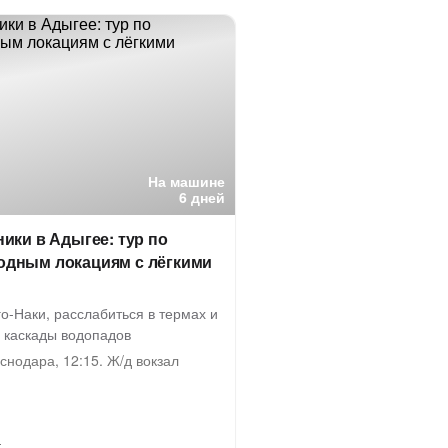
На машине
6 дней
ики в Адыгее: тур по
дным локациям с лёгкими
о-Наки, расслабиться в термах и
 каскады водопадов
нодара, 12:15. Ж/д вокзал
а