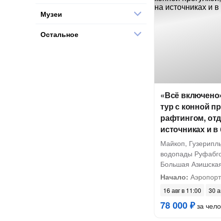
Музеи
Остальное
«Всё включено»
тур с конной п
рафтингом, от
источниках и в
Майкоп, Гузерипль
⁠водопады Руфабго
Большая Азишска
Начало:
Аэропорт
16 авг в 11:00
30 а
78 000 ₽
за чело