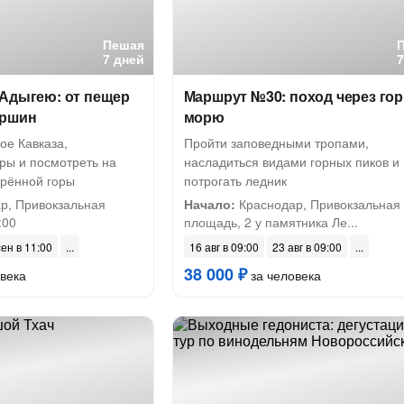
Пешая
7 дней
 Адыгею: от пещер
Маршрут №30: поход через гор
ершин
морю
ое Кавказа,
Пройти заповедными тропами,
ры и посмотреть на
насладиться видами горных пиков и
орённой горы
потрогать ледник
р, Привокзальная
Начало:
Краснодар, Привокзальная
:00
площадь, 2 у памятника Ле...
сен в 11:00
16 авг в 09:00
23 авг в 09:00
38 000 ₽
века
за человека