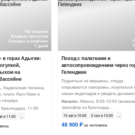
На машине
Конные прогулки
Сплавы и рафтинг
7 дней
 в горах Адыгеи:
Поход с палатками и
рогулкой,
автосопровождением через го
дыхом на
Геленджик
 бассейне
Подняться на вершины, откуда
открываются панорамы, искупаться 
, Хаджохская теснина,
чашах водопадов и увидеть дольме
, плато Лаго-Наки и
я пещера
Начало:
Абинск, 9:00-10:00 (возмож
трансфер из Краснодар...
 Краснодара, 11:00
15 авг в 10:00
2 сен в 10:00
вг в 11:00
48 900 ₽
за человека
века