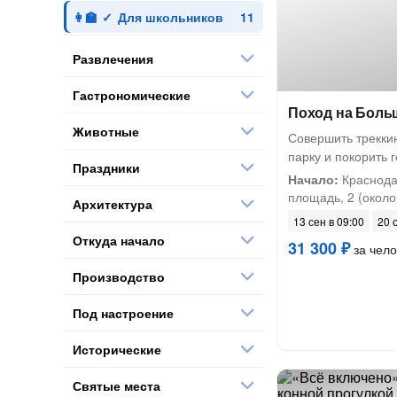
Для школьников
Развлечения
Гастрономические
Поход на Боль
Животные
Совершить трекки
парку и покорить 
Праздники
Начало:
Краснода
площадь, 2 (около
Архитектура
13 сен в 09:00
20 
Откуда начало
31 300 ₽
за чело
Производство
Под настроение
Исторические
Святые места