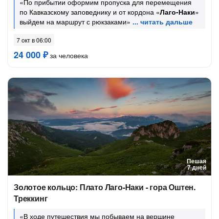
«По прибытии оформим пропуска для перемещения
по Кавказскому заповеднику и от кордона «
Лаго-Наки
»
выйдем на маршрут с рюкзаками»
7 окт в 06:00
24 000 ₽
за человека
Пешая
7 дней
Золотое кольцо: Плато Лаго-Наки - гора Оштен.
Треккинг
«В ходе путешествия мы побываем на вершине