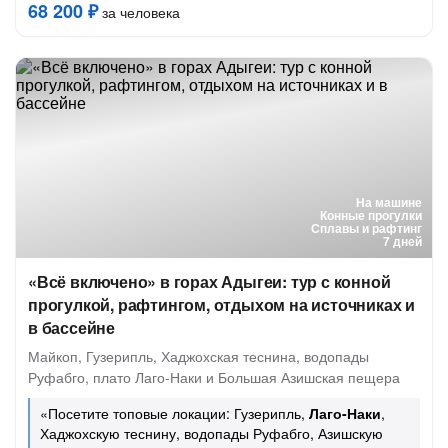
68 200 ₽
за человека
На машине
Конные прогулки
Сплавы и рафтинг
7 дней
«Всё включено» в горах Адыгеи: тур с конной
прогулкой, рафтингом, отдыхом на источниках и
в бассейне
Майкоп, Гузерипль, Хаджохская теснина, ⁠водопады
Руфабго, плато Лаго-Наки и Большая Азишская пещера
«Посетите топовые локации: Гузерипль,
Лаго-Наки
,
Хаджохскую теснину, водопады Руфабго, Азишскую