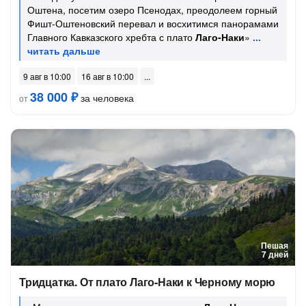
Оштена, посетим озеро Псенодах, преодолеем горный
Фишт-Оштеновский перевал и восхитимся панорамами
Главного Кавказского хребта с плато
Лаго-Наки
»
9 авг в 10:00
16 авг в 10:00
38 000 ₽
за человека
от
Пешая
7 дней
Тридцатка. От плато Лаго-Наки к Черному морю