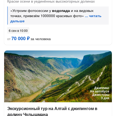
Краски осени в уединённых высокогорных долинах
«Устроим фотосессии у
водопада
и на видовых
точках, привезём 1000000 красивых фото»
6 сен в 10:00
70 000 ₽
за человека
от
Джиппинг
На автобусе
Джип-туры
3 дня
Экскурсионный тур на Алтай с джипингом в
долину Чулышмана