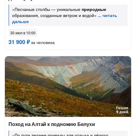
«Песчаные столбы — уникальные
природные
образования, созданные ветром и водой»
30 июл в 10:00
31 900 ₽
за человека
Пешая
9 дней
Поход на Алтай к подножию Белухи
«По пути делаем привалы для отдыха и лёгкого