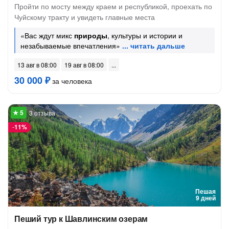
Пройти по мосту между краем и республикой, проехать по
Чуйскому тракту и увидеть главные места
«Вас ждут микс
природы
, культуры и истории и
незабываемые впечатления»
13 авг в 08:00
19 авг в 08:00
30 000 ₽
за человека
3 отзыва
-
11%
Пешая
9 дней
Пеший тур к Шавлинским озерам