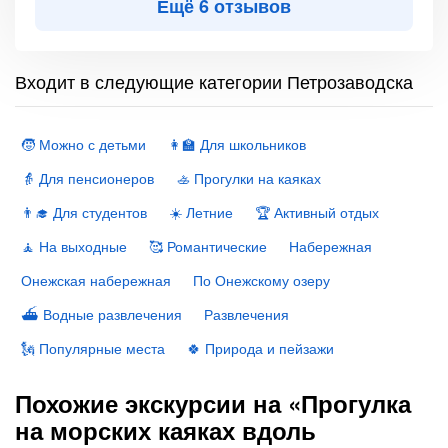
Ещё 6 отзывов
Входит в следующие категории Петрозаводска
🧒 Можно с детьми
👩‍🏫 Для школьников
👵 Для пенсионеров
🚣 Прогулки на каяках
👨‍🎓 Для студентов
☀️ Летние
🏆 Активный отдых
🧘 На выходные
🥰 Романтические
Набережная
Онежская набережная
По Онежскому озеру
⛴ Водные развлечения
Развлечения
🗽 Популярные места
🍀 Природа и пейзажи
Похожие экскурсии на «Прогулка
на морских каяках вдоль