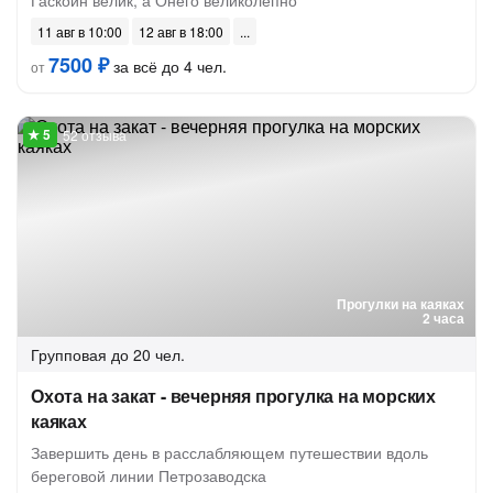
Гаскойн велик, а Онего великолепно
11 авг в 10:00
12 авг в 18:00
7500 ₽
за всё до 4 чел.
от
52 отзыва
Прогулки на каяках
2 часа
Групповая
до 20 чел.
Охота на закат - вечерняя прогулка на морских
каяках
Завершить день в расслабляющем путешествии вдоль
береговой линии Петрозаводска