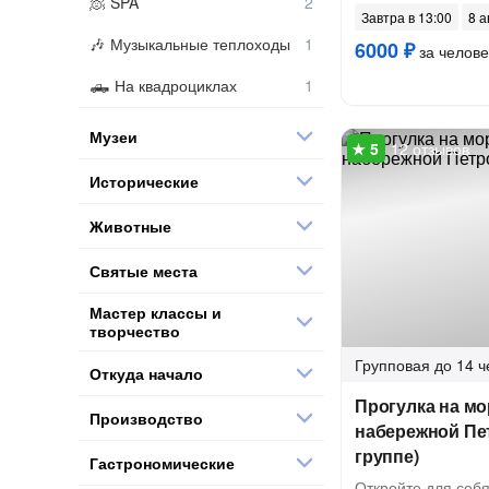
SPA
Завтра в 13:00
8 а
Музыкальные теплоходы
6000 ₽
за челове
На квадроциклах
Музеи
12 отзывов
Исторические
Животные
Святые места
Мастер классы и
творчество
Групповая
до 14 ч
Откуда начало
Прогулка на мо
Производство
набережной Пе
группе)
Гастрономические
Откройте для себя