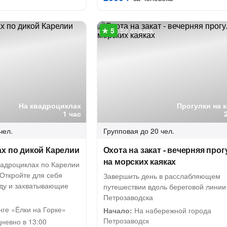
52 отзыва
На квадроциклах
Прогулки на 
1 час
чел.
Групповая
до 20 чел.
х по дикой Карелии
Охота на закат - вечерняя прог
на морских каяках
вадроциклах по Карелии
Откройте для себя
Завершить день в расслабляющем
ду и захватывающие
путешествии вдоль береговой линии
Петрозаводска
ге «Ёлки на Горке»
Начало:
На набережной города
Петрозаводск
невно в 13:00