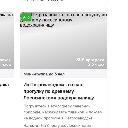
7 отзывов
каяках
SUP-прогулки
2 часа
2.5 часа
Мини-группа
до 5 чел.
улка
Из Петрозаводска - на сап-
прогулку по древнему
Лососинскому водохранилищу
Погрузитесь в атмосферу северной
природы, наслаждаясь тишиной и покоем
на водной прогулке в Петрозаводске
Начало:
На берегу оз. Лососинское