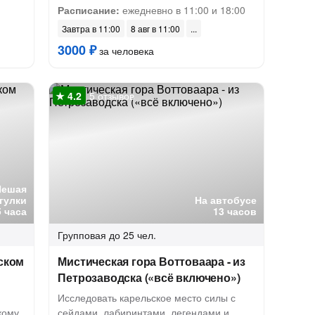
Расписание:
ежедневно в 11:00 и 18:00
Завтра в 11:00
8 авг в 11:00
3000 ₽
за человека
5 отзывов
Пешая
гулки
На автобусе
5 часа
13 часов
Групповая
до 25 чел.
ском
Мистическая гора Воттоваара - из
Петрозаводска («всё включено»)
Исследовать карельское место силы с
кому
сейдами, лабиринтами, легендами и