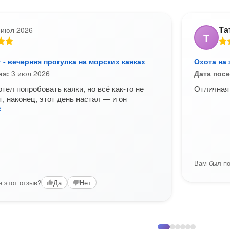
Та
 июл 2026
Т
т - вечерняя прогулка на морских каяках
Охота на 
ия:
3 июл 2026
Дата пос
тел попробовать каяки, но всё как-то не
Отличная 
, наконец, этот день настал — и он
е
Вам был по
 этот отзыв?
Да
Нет