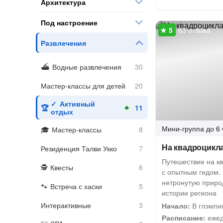
Архитектура
Под настроение
63 отзыва
Развлечения
Водные развлечения
Мастер-классы для детей
Активный
🔥
отдых
Мини-группа
до 6 
Мастер-классы
На квадроцикла
Резиденция Талви Укко
Путешествие на к
Квесты
с опытным гидом. 
нетронутую приро
Встреча с хаски
истории региона
Интерактивные
Начало:
В глэмпин
Расписание:
ежед