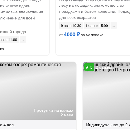
лесу на лошадях, знакомство с их
их каяках вдоль
повадками и бытом конюшни. Подхо
ит новые впечатления
для всех возрастов
ключение для всей
9 авг в 10:30
14 авг в 15:00
ежной города
4000 ₽
за человека
от
авг в 11:00
ка
2 отзыва
Прогулки на каяках
2 часа
о 4 чел.
Индивидуальная
до 2 