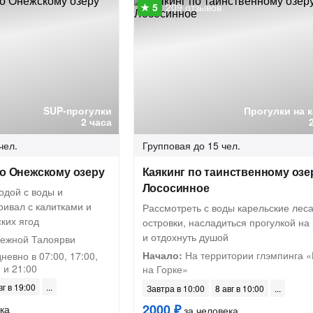
209 отзывов
SUP-прогулки
Прогулки на 
2 часа
чел.
Групповая
до 15 чел.
по Онежскому озеру
Каякинг по таинственному озе
Лососинное
одой с воды и
ривал с калитками и
Рассмотреть с воды карельские леса
ких ягод
островки, насладиться прогулкой на 
и отдохнуть душой
ежной Талоярви
Начало:
На территории глэмпинга «
евно в 07:00, 17:00,
0 и 21:00
на Горке»
вг в 19:00
Завтра в 10:00
8 авг в 10:00
2000 ₽
ка
за человека