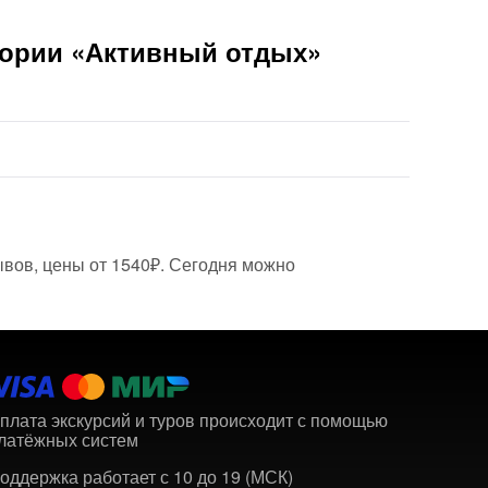
гории «Активный отдых»
ывов, цены от 1540₽. Сегодня можно
плата экскурсий и туров происходит с помощью
латёжных систем
оддержка работает с 10 до 19 (МСК)