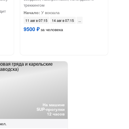
треккингом
дит
Начало:
У вокзала
11 авг в 07:15
14 авг в 07:15
9500 ₽
за человека
На машине
SUP-прогулки
12 часов
чел.