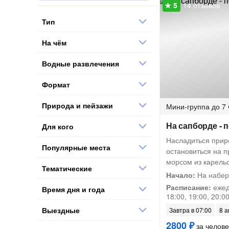
14 отзывов
Тип
На чём
Водные развлечения
Формат
Природа и пейзажи
Мини-группа
до 7 
На сапборде - 
Для кого
Насладиться прир
Популярные места
остановиться на п
морсом из карельс
Тематические
Начало:
На набер
Расписание:
ежедн
Время дня и года
18:00, 19:00, 20:0
Выездные
Завтра в 07:00
8 а
2800 ₽
за челове