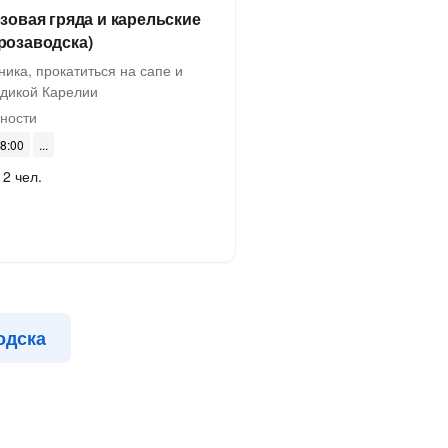
зовая гряда и карельские
розаводска)
ика, прокатиться на сапе и
 дикой Карелии
ности
08:00
 2 чел.
одска