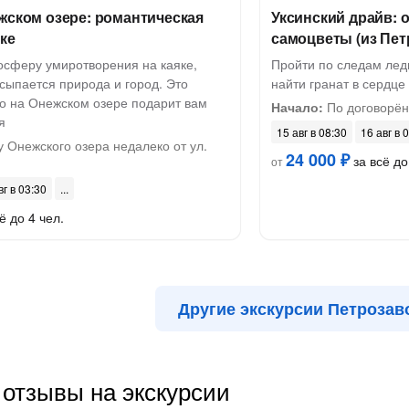
жском озере: романтическая
Уксинский драйв: о
яке
самоцветы (из Пет
осферу умиротворения на каяке,
Пройти по следам ледн
сыпается природа и город. Это
найти гранат в сердце
о на Онежском озере подарит вам
Начало:
По договорён
я
15 авг в 08:30
16 авг в 
 Онежского озера недалеко от ул.
24 000 ₽
за всё до
от
вг в 03:30
ё до 4 чел.
Другие экскурсии Петрозав
отзывы на экскурсии