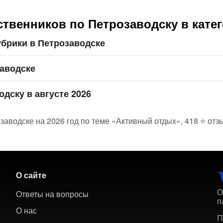
ственников по Петрозаводску в кате
брики в Петрозаводске
заводске
одску в августе 2026
заводске на 2026 год по теме «Активный отдых», 418 ⭐ отз
О сайте
О
Ответы на вопросы
п
О нас
П