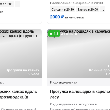
Расписание:
ежедневно в 20:00
вг в 13:00
Сегодня в 20:30
Завтра в 20:00
ка
2000 ₽
за человека
34 отзыва
Прогулки на каяках
Конные про
2 часа
1.
ел.
Индивидуальная
рских каяках вдоль
Прогулка на лошадях в карель
трозаводска (в
лесу
Индивидуальная экскурсия в
Петрозаводске: прогулка по карельс
 Петрозаводск с воды!