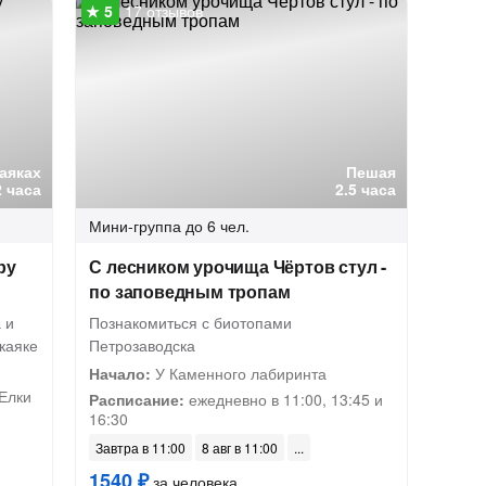
17 отзывов
каяках
Пешая
2 часа
2.5 часа
Мини-группа
до 6 чел.
ру
С лесником урочища Чёртов стул -
по заповедным тропам
 и
Познакомиться с биотопами
каяке
Петрозаводска
Начало:
У Каменного лабиринта
Елки
Расписание:
ежедневно в 11:00, 13:45 и
16:30
Завтра в 11:00
8 авг в 11:00
1540 ₽
за человека