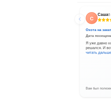
Саша
5
С
Охота на зака
Дата посещен
Я уже давно хо
решался. И вот
читать дальш
Вам был полезен