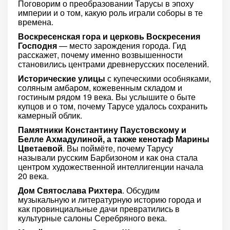
Поговорим о преобразовании Тарусы в эпоху
империи и о том, какую роль играли соборы в те
времена.
Воскресенская гора и церковь Воскресения
Господня
— место зарождения города. Гид
расскажет, почему именно возвышенности
становились центрами древнерусских поселений.
Исторические улицы
с купеческими особняками,
соляным амбаром, кожевенным складом и
гостиным рядом 19 века. Вы услышите о быте
купцов и о том, почему Тарусе удалось сохранить
камерный облик.
Памятники Константину Паустовскому и
Белле Ахмадулиной, а также кенотаф Марины
Цветаевой
. Вы поймёте, почему Тарусу
называли русским Барбизоном и как она стала
центром художественной интеллигенции начала
20 века.
Дом Святослава Рихтера
. Обсудим
музыкальную и литературную историю города и
как провинциальные дачи превратились в
культурные салоны Серебряного века.