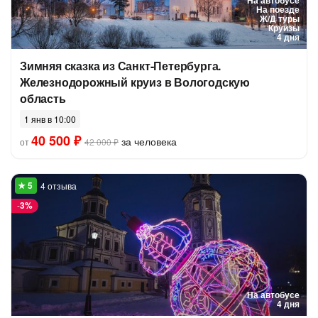
На автобусе
На поезде
Ж/Д туры
Круизы
4 дня
Зимняя сказка из Санкт-Петербурга.
Железнодорожный круиз в Вологодскую
область
1 янв в 10:00
40 500 ₽
за человека
от
42 000 ₽
4 отзыва
-
3%
На автобусе
4 дня