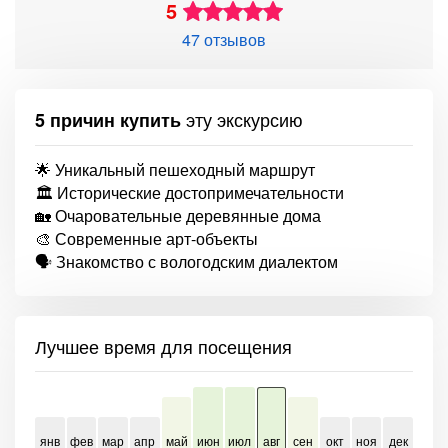
5
47 отзывов
эту экскурсию
5 причин купить
🌟 Уникальный пешеходный маршрут
🏛️ Исторические достопримечательности
🏡 Очаровательные деревянные дома
🎨 Современные арт-объекты
🗣️ Знакомство с вологодским диалектом
Лучшее время для посещения
янв
фев
мар
апр
май
июн
июл
авг
сен
окт
ноя
дек