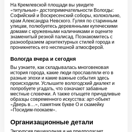
На Кремлевской площади вы увидите
«титульные» достопримечательности Вологды:
Софийский и Воскресенский соборы, колокольню,
храм Александра Невского. Гуляя по старинным
улицам, полюбуетесь деревянными купеческими
домами с кружевными наличниками и оцените
знаменитый резной палисад. Познакомитесь с
разнообразием архитектурных стилей города и
проникнетесь его неспешной атмосферой.
Вологда вчера и сегодня
Вы узнаете, как складывалась многовековая
история города, какие люди прославляли его в
разные эпохи и какие важные события здесь
происходили. Услышите вологодский диалект и
попробуете угадать, что означают забавные
местные словечки. А также отыщете причудливые
образцы современного искусства: арт-объект
«Дверь в…», памятник букве О и скамейку
«Посидим-поокаем».
Организационные детали
Экскурсия пешеходная и не предполагает