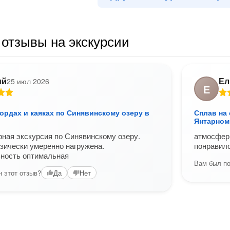
отзывы на экскурсии
ий
Ел
25 июл 2026
Е
ордах и каяках по Синявинскому озеру в
Сплав на 
Янтарном
ная экскурсия по Синявинскому озеру.
атмосферн
зически умеренно нагружена.
понравило
ность оптимальная
Вам был по
 этот отзыв?
Да
Нет