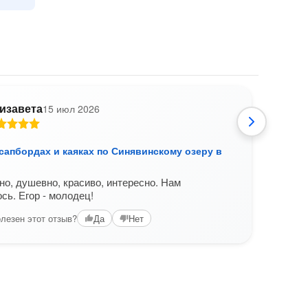
изавета
15 июл 2026
В
сапбордах и каяках по Синявинскому озеру в
Спла
Янта
о, душевно, красиво, интересно. Нам
Реко
сь. Егор - молодец!
Вам б
лезен этот отзыв?
Да
Нет