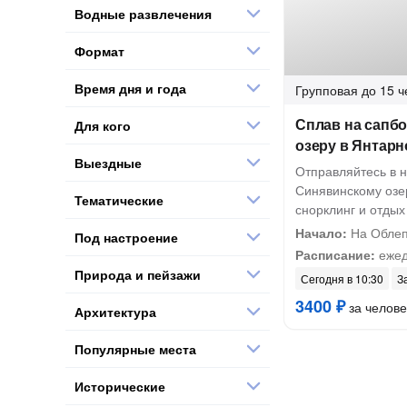
Водные развлечения
Формат
Время дня и года
Групповая
до 15 ч
Сплав на сапбо
Для кого
озеру в Янтар
Выездные
Отправляйтесь в 
Синявинскому озер
Тематические
снорклинг и отды
Начало:
На Облеп
Под настроение
Расписание:
ежед
Природа и пейзажи
Сегодня в 10:30
З
3400 ₽
за челове
Архитектура
Популярные места
Исторические