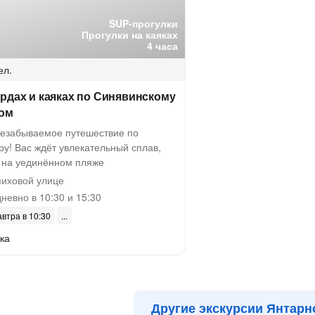
SUP-прогулки
Прогулки на каяках
4 часа
ел.
рдах и каяках по Синявинскому
ном
незабываемое путешествие по
у! Вас ждёт увлекательный сплав,
х на уединённом пляже
иховой улице
невно в 10:30 и 15:30
автра в 10:30
ка
Другие экскурсии Янтарн