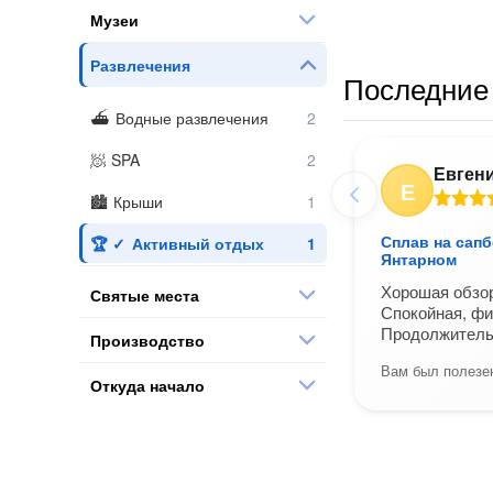
Музеи
Развлечения
Последние 
Водные развлечения
SPA
Евген
Е
Крыши
Сплав на сапб
Активный отдых
Янтарном
Хорошая обзор
Святые места
Спокойная, фи
Продолжитель
Производство
Вам был полезен
Откуда начало