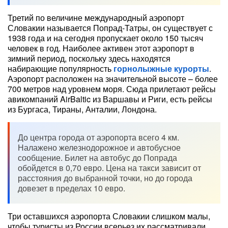
Третий по величине международный аэропорт
Словакии называется Попрад-Татры, он существует с
1938 года и на сегодня пропускает около 150 тысяч
человек в год. Наиболее активен этот аэропорт в
зимний период, поскольку здесь находятся
набирающие популярность
горнолыжные курорты
.
Аэропорт расположен на значительной высоте – более
700 метров над уровнем моря. Сюда прилетают рейсы
авикомпаний AirBaltic из Варшавы и Риги, есть рейсы
из Бургаса, Тираны, Анталии, Лондона.
До центра города от аэропорта всего 4 км.
Налажено железнодорожное и автобусное
сообщение. Билет на автобус до Попрада
обойдется в 0,70 евро. Цена на такси зависит от
расстояния до выбранной точки, но до города
довезет в пределах 10 евро.
Три оставшихся аэропорта Словакии слишком малы,
чтобы туристы из России всерьез их рассматривали.