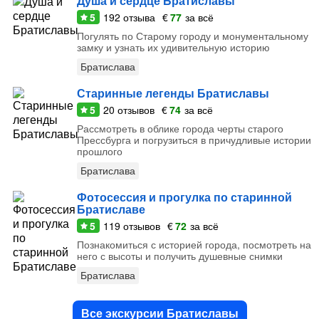
Душа и сердце Братиславы
5
192
отзыва
€
77
за всё
Погулять по Старому городу и монументальному
замку и узнать их удивительную историю
Братислава
Старинные легенды Братиславы
5
20
отзывов
€
74
за всё
Рассмотреть в облике города черты старого
Прессбурга и погрузиться в причудливые истории
прошлого
Братислава
Фотосессия и прогулка по старинной
Братиславе
5
119
отзывов
€
72
за всё
Познакомиться с историей города, посмотреть на
него с высоты и получить душевные снимки
Братислава
Все экскурсии Братиславы