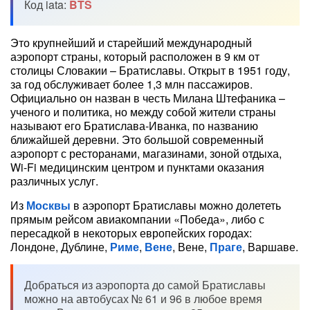
Код iata:
BTS
Это крупнейший и старейший международный
аэропорт страны, который расположен в 9 км от
столицы Словакии – Братиславы. Открыт в 1951 году,
за год обслуживает более 1,3 млн пассажиров.
Официально он назван в честь Милана Штефаника –
ученого и политика, но между собой жители страны
называют его Братислава-Иванка, по названию
ближайшей деревни. Это большой современный
аэропорт с ресторанами, магазинами, зоной отдыха,
Wi-Fi медицинским центром и пунктами оказания
различных услуг.
Из
Москвы
в аэропорт Братиславы можно долететь
прямым рейсом авиакомпании «Победа», либо с
пересадкой в некоторых европейских городах:
Лондоне, Дублине,
Риме
,
Вене
, Вене,
Праге
, Варшаве.
Добраться из аэропорта до самой Братиславы
можно на автобусах № 61 и 96 в любое время