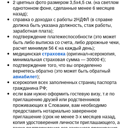
2 цветных фото размером 3,5x4,5 см. (на светлом
однотонном фоне, сделанные менее 6 месяцев
назад);
справка о доходах с работы 2НДФЛ (в справке
должна быть указана должность, стаж работы,
заработная плата);
подтверждение платежеспособности (это может
быть либо выписка со счета, либо дорожные чеки,
расчет минимум 56 € на каждый день);
медицинская
страховка
(оригинал+ксерокопия,
минимальная страховая сумма — 30000 €);
подтверждение того, что вы определенно
вернетесь обратно (это может быть обратный
авиабилет
);
ксерокопия всех заполненных страниц паспорта
гражданина РФ;
если вам нужно оформить гостевую визу, т.е по
приглашению друзей или родственников
проживающих в Словакии, вам необходимо
предоставить нотариально заверенное
приглашение (срок не менее 3-х месяцев назад,
копия удостоверения личности приглашающего, а
также подтверждение его законного проживания