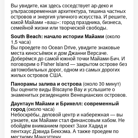
Вы увидите, как здесь соседствует ар-деко и
ультрасовременная архитектура, тишина частных
островов и энергия уличного искусства. И решите,
какой Майами «ваш»: город праздника, бизнеса,
семейной жизни или творческой свободы.
South Beach: начало истории Майами
(около
1,5 часа)
Вы проедете по Ocean Drive, увидите знаковые
места киносъёмок и дом Джанни Версаче.
Доберёмся до самой южной точки Майами-Бич. И
поговорим о Fisher Island — закрытом острове без
автомобильных дорог, одном из самых дорогих
жилых островов США.
Панорамы залива и острова
(около 30 минут)
Вы оцените виды Biscayne Bay и услышите о
знаменитых резиденциях Венецианских островов.
Даунтаун Майами и Брикелл: современный
город
(около часа)
Небоскрёбы, деловой центр и набережная — вы
узнаете, как Майами стал финансовым хабом. Не
обойдём вниманием проект Захи Хадид и
пентхаус Дэвида Бекхэма. А также проедем по
местному Манхэттену.