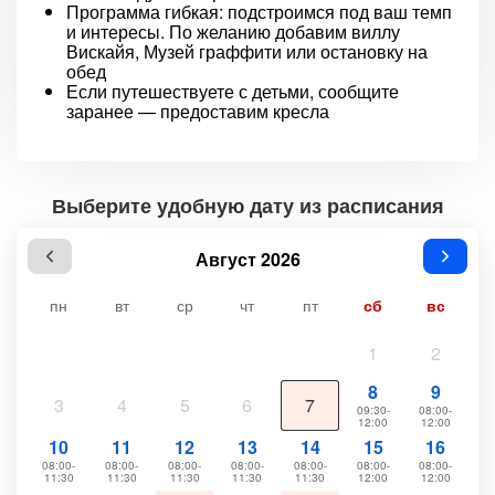
Программа гибкая: подстроимся под ваш темп
и интересы. По желанию добавим виллу
Вискайя, Музей граффити или остановку на
обед
Если путешествуете с детьми, сообщите
заранее — предоставим кресла
Выберите удобную дату из расписания
Август 2026
пн
вт
ср
чт
пт
сб
вс
1
2
8
9
3
4
5
6
7
09:30-
08:00-
12:00
12:00
10
11
12
13
14
15
16
08:00-
08:00-
08:00-
08:00-
08:00-
08:00-
08:00-
11:30
11:30
11:30
11:30
11:30
12:00
12:00