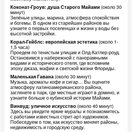
Коконат-Гроув: душа Старого Майами
(около 30
минут)
Зелёные улицы, марина, атмосфера спокойствия
и богемы. В одном из старейших районов вы
узнаете о первых поселенцах и жизни у воды без
высотной застройки.
Корал-Гейблс: европейская эстетика
(около 1-
1,5 часа)
Проедем по тенистым улицам и Олд-Катлер-роуд.
Остановимся у набережной с панорамными
видами и исторического отеля, где вспомним
эпоху джаза, мафии и светской жизни Флориды.
Маленькая Гавана
(около 30 минут)
Музыка, ароматы кофе и сигар… Вы оцените
атмосферу латиноамериканского района,
заглянете в парк, где местные играют в домино, и
узнаете больше о кубинской истории Майами.
Винвуд: уличное искусство
(около 40 минут)
Здесь вы увидите яркие муралы и познакомитесь
с работами известных стрит-арт-художников.
Побеседуем о том, как искусство меняет районы,
недвижимость и городскую среду.