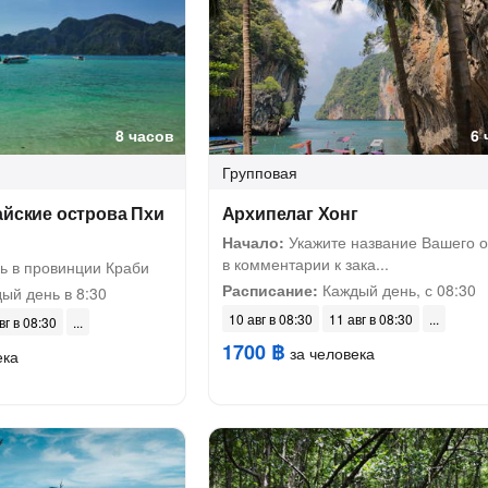
8 часов
6 
Групповая
айские острова Пхи
Архипелаг Хонг
Начало:
Укажите название Вашего о
в комментарии к зака...
ь в провинции Краби
Расписание:
Каждый день, с 08:30
ый день в 8:30
10 авг в 08:30
11 авг в 08:30
вг в 08:30
1700 ฿
за человека
ека