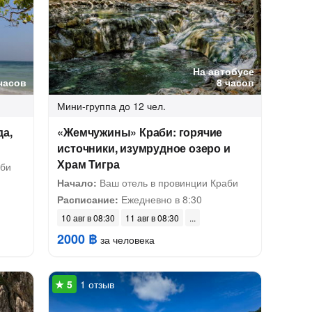
На автобусе
часов
8 часов
Мини-группа
до 12 чел.
да,
«Жемчужины» Краби: горячие
источники, изумрудное озеро и
Храм Тигра
аби
Начало:
Ваш отель в провинции Краби
Расписание:
Ежедневно в 8:30
10 авг в 08:30
11 авг в 08:30
2000 ฿
за человека
1 отзыв