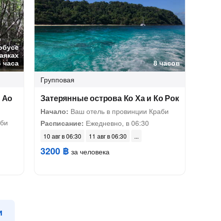
обусе
каяках
4 часа
8 часов
Групповая
е Ао
Затерянные острова Ко Ха и Ко Рок
Начало:
Ваш отель в провинции Краби
аби
Расписание:
Ежедневно, в 06:30
10 авг в 06:30
11 авг в 06:30
3200 ฿
за человека
и