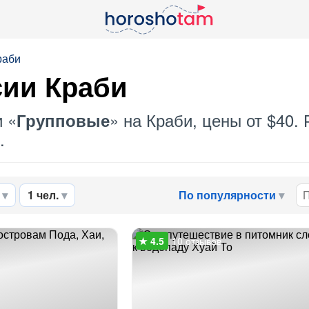
раби
сии Краби
и «
» на Краби, цены от $40.
Групповые
.
1 чел.
По популярности
10 отзывов