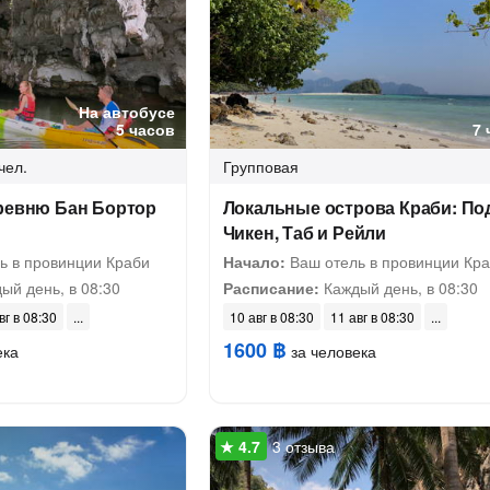
На автобусе
5 часов
7 
чел.
Групповая
еревню Бан Бортор
Локальные острова Краби: По
Чикен, Таб и Рейли
ь в провинции Краби
Начало:
Ваш отель в провинции Кр
ый день, в 08:30
Расписание:
Каждый день, в 08:30
вг в 08:30
10 авг в 08:30
11 авг в 08:30
1600 ฿
ека
за человека
3 отзыва