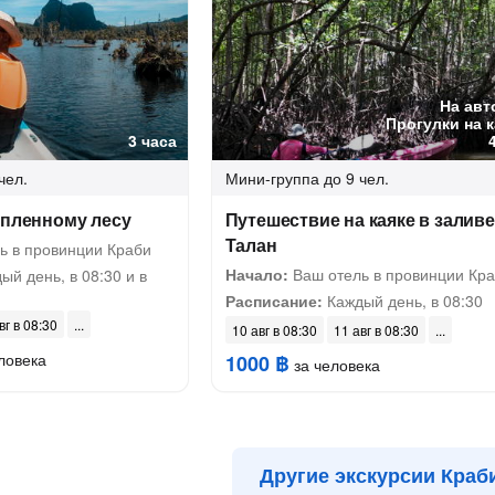
На авт
Прогулки на 
3 часа
чел.
Мини-группа
до 9 чел.
опленному лесу
Путешествие на каяке в залив
Талан
ь в провинции Краби
Начало:
Ваш отель в провинции Кр
й день, в 08:30 и в
Расписание:
Каждый день, в 08:30
вг в 08:30
10 авг в 08:30
11 авг в 08:30
ловека
1000 ฿
за человека
Другие экскурсии Краб