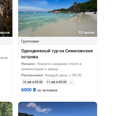
часов
12 часов
Групповая
Однодневный тур на Симиланские
острова
теля
Начало:
Укажите название отеля в
комментарии к заказу
Расписание:
Каждый день, с 05:30
10 авг в 05:30
11 авг в 05:30
6000 ฿
за человека