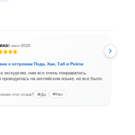
ика
6 июл 2026
К
ие к островам Пода, Хаи, Таб и Рейли
Экск
а экскурсию, нам все очень понравилось.
Были 
 проводилась на английском языке, но все было
Потр
1) ко
друж
лезен этот отзыв?
Да
Нет
чита
Вам б