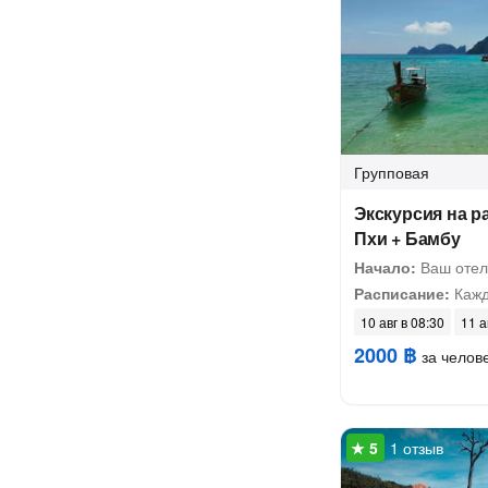
Групповая
Экскурсия на р
Пхи + Бамбу
Начало:
Ваш отел
Расписание:
Кажд
10 авг в 08:30
11 а
2000 ฿
за челов
1 отзыв