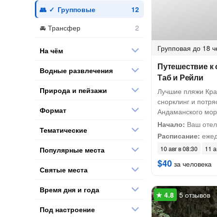
Групповые
Трансфер
Групповая
до 18 ч
На чём
Путешествие к 
Водные развлечения
Таб и Рейли
Природа и пейзажи
Лучшие пляжи Кра
снорклинг и потр
Формат
Андаманского мо
Начало:
Ваш отел
Тематические
Расписание:
ежед
10 авг в 08:30
11 а
Популярные места
$40
за человека
Святые места
Время дня и года
5 отзывов
Под настроение