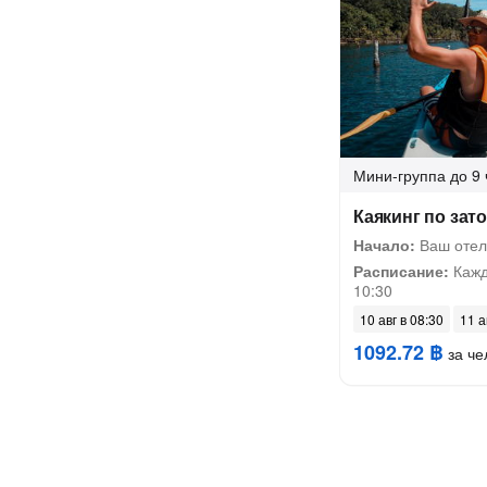
Мини-группа
до 9 
Каякинг по зат
Начало:
Ваш отел
Расписание:
Кажды
10:30
10 авг в 08:30
11 а
1092.72 ฿
за че