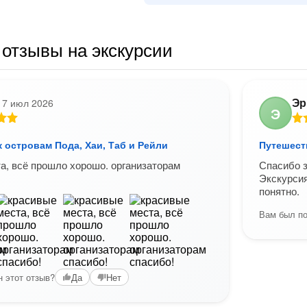
отзывы на экскурсии
Эр
17 июл 2026
Э
 островам Пода, Хаи, Таб и Рейли
Путешеств
а, всё прошло хорошо. организаторам
Спасибо з
Экскурсия
понятно.
Вам был по
 этот отзыв?
Да
Нет