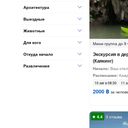
Архитектура
Выездные
Животные
Для кого
Мини-группа
до 9 
Экскурсия в д
Откуда начало
(Каякинг)
Развлечения
Начало:
Ваш отел
Расписание:
Кажд
10 авг в 08:30
11 а
2000 ฿
за челов
3 отзыва