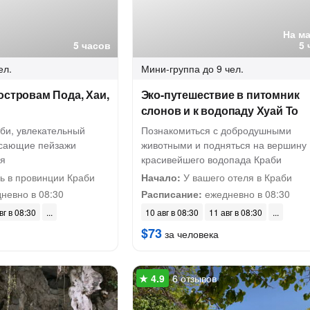
На м
5 часов
5 
ел.
Мини-группа
до 9 чел.
островам Пода, Хаи,
Эко-путешествие в питомник
слонов и к водопаду Хуай То
би, увлекательный
Познакомиться с добродушными
ясающие пейзажи
животными и подняться на вершину
ря
красивейшего водопада Краби
ь в провинции Краби
Начало:
У вашего отеля в Краби
невно в 08:30
Расписание:
ежедневно в 08:30
вг в 08:30
10 авг в 08:30
11 авг в 08:30
$73
за человека
6 отзывов