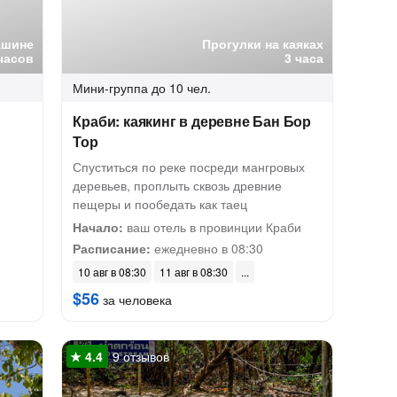
ашине
Прогулки на каяках
часов
3 часа
Мини-группа
до 10 чел.
Краби: каякинг в деревне Бан Бор
Тор
Спуститься по реке посреди мангровых
деревьев, проплыть сквозь древние
пещеры и пообедать как таец
Начало:
ваш отель в провинции Краби
Расписание:
ежедневно в 08:30
10 авг в 08:30
11 авг в 08:30
$56
за человека
9 отзывов