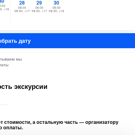
30
28
29
30
8:00
08:00
08:00
08:00
0, +16
08:30, +17
08:30, +17
08:30, +16
брать дату
атываем мы
латы
сть экскурсии
т стоимости, а остальную часть — организатору
о оплаты.