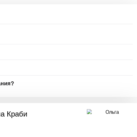
ания?
а Краби