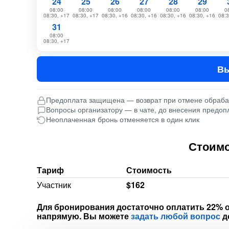
24
25
26
27
28
29
08:00
08:00
08:00
08:00
08:00
08:00
0
08:30, +17
08:30, +17
08:30, +16
08:30, +16
08:30, +16
08:30, +16
08:3
31
08:00
08:30, +17
Вы
Предоплата защищена — возврат при отмене обраб
Вопросы организатору — в чате, до внесения предоп
Неоплаченная бронь отменяется в один клик
Стоимо
Тариф
Стоимость
Участник
$162
Для бронирования достаточно оплатить 22% о
напрямую. Вы можете
задать любой вопрос
д