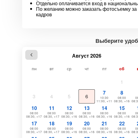
Отдельно оплачивается вход в национальный
По желанию можно заказать фотосъемку за 
кадров
Выберите удоб
Август 2026
пн
вт
ср
чт
пт
сб
1
7
8
3
4
5
6
10:30
08:00
0
11:00, +11
08:30, +16
08:3
10
11
12
13
14
15
08:00
08:00
08:00
08:00
08:00
08:00
0
08:30, +17
08:30, +17
08:30, +16
08:30, +16
08:30, +16
08:30, +16
08:3
17
18
19
20
21
22
08:00
08:00
08:00
08:00
08:00
08:00
0
08:30, +17
08:30, +17
08:30, +16
08:30, +16
08:30, +16
08:30, +16
08:3