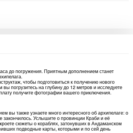
часа до погружения. Приятным дополнением станет
рхипелага.
труктаж, чтобы подготовиться к получению нового
 вы погрузитесь на глубину до 12 метров и исследуете
ю плату получите фотографии вашего приключения.
м вы также узнаете много интересного об архипелаге: о
се закончилось. Услышите о провинции Краби и её
кроете сюжеты о кораблях, затонувших в Андаманском
вивших подводные карты, которыми и по сей день