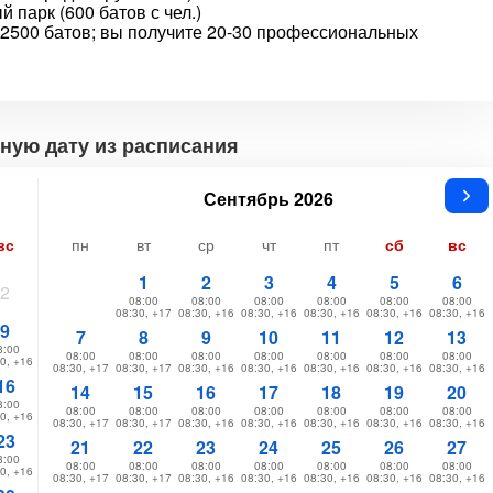
 парк (600 батов с чел.)
2500 батов; вы получите 20-30 профессиональных
ную дату из расписания
Сентябрь 2026
вс
пн
вт
ср
чт
пт
сб
вс
1
2
3
4
5
6
2
08:00
08:00
08:00
08:00
08:00
08:00
08:30, +17
08:30, +16
08:30, +16
08:30, +16
08:30, +16
08:30, +16
9
7
8
9
10
11
12
13
8:00
08:00
08:00
08:00
08:00
08:00
08:00
08:00
0, +16
08:30, +17
08:30, +17
08:30, +16
08:30, +16
08:30, +16
08:30, +16
08:30, +16
16
14
15
16
17
18
19
20
8:00
08:00
08:00
08:00
08:00
08:00
08:00
08:00
0, +16
08:30, +17
08:30, +17
08:30, +16
08:30, +16
08:30, +16
08:30, +16
08:30, +16
23
21
22
23
24
25
26
27
8:00
08:00
08:00
08:00
08:00
08:00
08:00
08:00
0, +16
08:30, +17
08:30, +17
08:30, +16
08:30, +16
08:30, +16
08:30, +16
08:30, +16