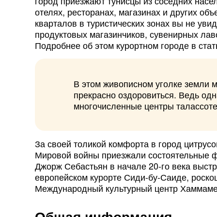
город приезжают тунисцы из соседних насе
отелях, ресторанах, магазинах и других об
кварталов в туристических зонах вы не уви
продуктовых магазинчиков, сувенирных лаво
Подробнее об этом курортном городе в ста
В этом живописном уголке земли м
прекрасно оздоровиться. Ведь одн
многочисленные центры талассоте
За своей толикой комфорта в город цитрус
Мировой войны приезжали состоятельные ф
Джорж Себастьян в начале 20-го века выстр
европейском курорте Сиди-бу-Саиде, роско
Международный культурный центр Хаммаме
Общая информация