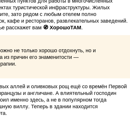
лённых пунктов для работы в многочисленных
ъектах туристической инфраструктуры. Жилых
дите, зато рядом с любым отелем полно
к, кафе и ресторанов, развлекательных заведений.
тье расскажет вам
.
Хорошо
ТАМ
ожно не только хорошо отдохнуть, но и
а из причин его знаменитости —
рапии.
овых аллей и оливковых рощ ещё со времён Первой
ранцузы и англичане. А влиятельный господин
оил именно здесь, а не в популярном тогда
шную виллу. Теперь в здании находится
та.