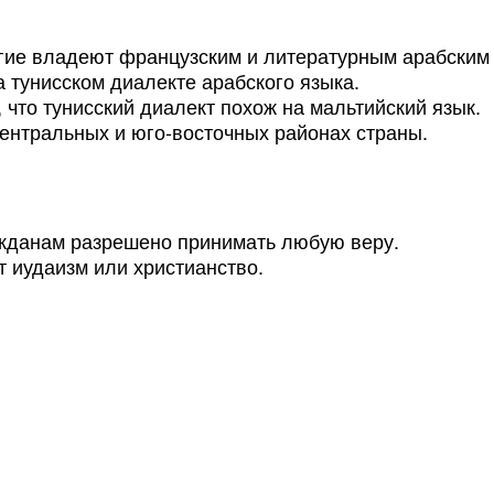
гие владеют французским и литературным арабским
 тунисском диалекте арабского языка.
что тунисский диалект похож на мальтийский язык.
ентральных и юго-восточных районах страны.
ажданам разрешено принимать любую веру.
т иудаизм или христианство.