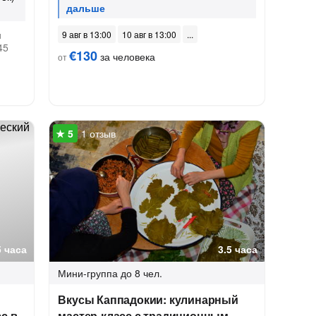
и
9 авг в 13:00
10 авг в 13:00
45
€130
за человека
от
1 отзыв
5 часа
3.5 часа
Мини-группа
до 8 чел.
Вкусы Каппадокии: кулинарный
с в
мастер-класс с традиционным