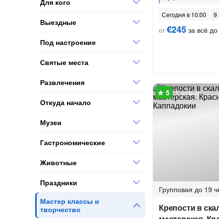
Для кого
Сегодня в 10:00
9 
Выездные
€245
за всё до
от
Под настроение
Святые места
Развлечения
1 отзыв
Откуда начало
Музеи
Гастрономические
Животные
Праздники
Групповая
до 19 ч
Мастер классы и
Крепости в ска
творчество
мастерская. К