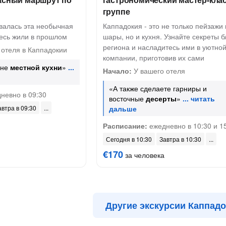
группе
овалась эта необычная
Каппадокия - это не только пейзажи 
десь жили в прошлом
шары, но и кухня. Узнайте секреты 
региона и насладитесь ими в уютно
 отеля в Каппадокии
компании, приготовив их сами
ане
местной кухни
»
Начало:
У вашего отеля
«А также сделаете гарниры и
невно в 09:30
восточные
десерты
»
автра в 09:30
Расписание:
ежедневно в 10:30 и 1
Сегодня в 10:30
Завтра в 10:30
€170
за человека
Другие экскурсии Каппад