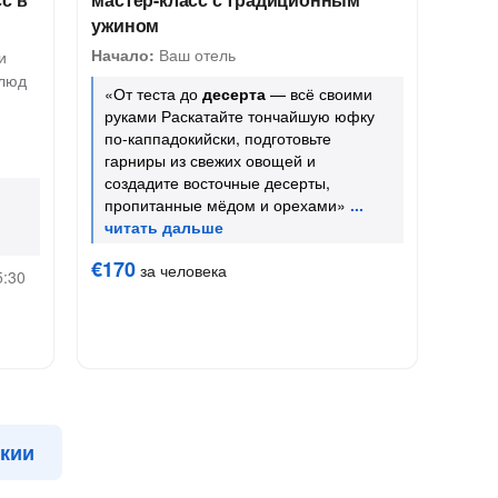
ужином
Начало:
Ваш отель
и
блюд
«От теста до
десерта
— всё своими
й
руками Раскатайте тончайшую юфку
по-каппадокийски, подготовьте
гарниры из свежих овощей и
создадите восточные десерты,
пропитанные мёдом и орехами»
€170
за человека
5:30
окии