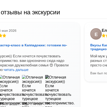
отзывы на экскурсии
Ел
5 мая 2026
Е
стер-класс в Каппадокии: готовим по-
Вкусы Ка
традицио
урсия)) Если хочется почувствовать
Мой муж у
еприимство. вам однозначно сюда надо
разных ст
екрасная дружелюбная семья 😍 Провели
просто сн
по
читать дальше
Вам был по
+2
 этот отзыв?
Да
Нет