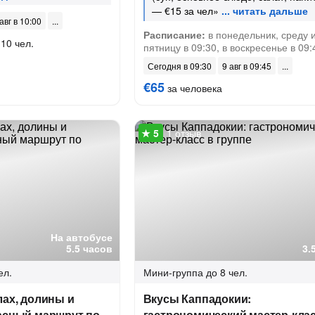
— €15 за чел»
авг в 10:00
Расписание:
в понедельник, среду 
 10 чел.
пятницу в 09:30, в воскресенье в 09:
Сегодня в 09:30
9 авг в 09:45
€65
за человека
1 отзыв
На автобусе
5.5 часов
3.
ел.
Мини-группа
до 8 чел.
лах, долины и
Вкусы Каппадокии:
расный маршрут по
гастрономический мастер-клас