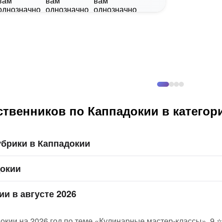
твенников по Каппадокии в категор
брики в Каппадокии
докии
ии в августе 2026
окии на 2026 год по теме «Кулинарные мастер-классы», 9 