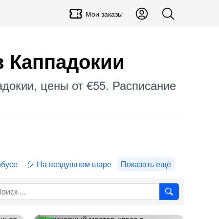
Мои заказы
в Каппадокии
адокии, цены от €55. Расписание
обусе
На воздушном шаре
Показать ещё