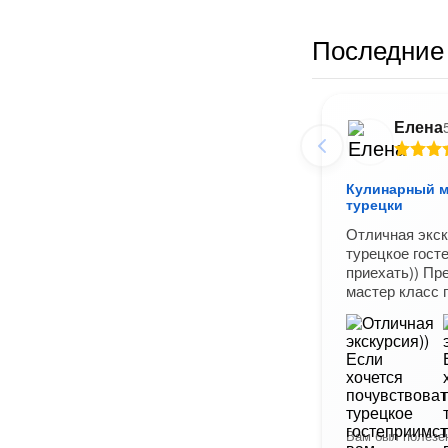
Последние 
Елена
Кулинарный ма
турецки
Отличная экск
турецкое гост
приехать)) Пр
мастер класс 
Вам был полезен