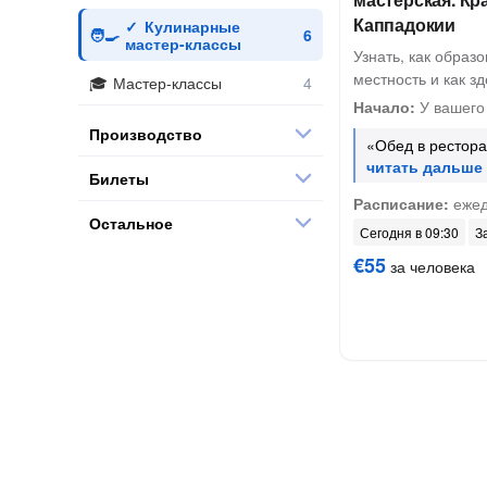
Каппадокии
Кулинарные
мастер-классы
Узнать, как образ
местность и как з
Мастер-классы
Начало:
У вашего
Производство
«Обед в рестор
Билеты
Расписание:
ежед
Остальное
Сегодня в 09:30
З
€55
за человека