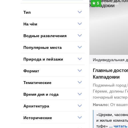
3 отзыва
Тип
На чём
Водные развлечения
Популярные места
Природа и пейзажи
Индивидуальная
д
Главные досто
Формат
Каппадокии
Тематические
Подземный город 
Гёреме, долины Г
Время дня и года
гончарный мастер
Начало:
От вашег
Архитектура
«Церкви, часовн
Исторические
и жилые комнат
туфе»