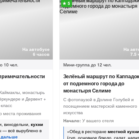
2 отзыва
На автобусе
На авт
6 часов
7.5
о 10 чел.
Мини-группа
до 12 чел.
примечательности
Зелёный маршрут по Каппадок
от подземного города до
монастыря Селиме
Каймаклы, монастырь
ёркундере и Дервент +
С фотопаузой в Долине Голубей и
-класс
посещением мастерской каменного
искусства
о места проживания
Начало:
У вашего отеля
и, винодельни,
кухни
ы — всё вырублено в
«Обед в ресторане
местной кухн
(суп, основное блюдо, салат, напи