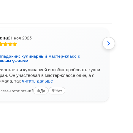
ена
21 ноя 2025
ппадокии: кулинарный мастер-класс с
Вкус
нным ужином
груп
влекается кулинарией и любит пробовать кухни
Муж 
ран. Он участвовал в мастер-классе один, а я
разны
имала, так
читать дальше
снима
лезен этот отзыв?
Да
Нет
Вам б