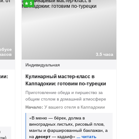
1 отзыв
обусе
 часов
3.5 часа
Индивидуальная
ии:
Кулинарный мастер-класс в
Каппадокии: готовим по-турецки
Приготовление обеда и пиршество за
общим столом в домашней атмосфере
Начало:
У вашего отеля в Каппадокии
«В меню — бёрек, долма в
виноградных листьях, рисовый плов,
манты и фаршированный баклажан, а
и
на
десерт
— кадаиф»
ток)