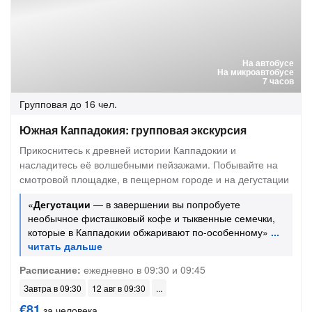
На автобусе
На микроавтобусе
7 часов
Групповая
до 16 чел.
Южная Каппадокия: групповая экскурсия
Прикоснитесь к древней истории Каппадокии и
насладитесь её волшебными пейзажами. Побывайте на
смотровой площадке, в пещерном городе и на дегустации
«
Дегустации
— в завершении вы попробуете
необычное фисташковый кофе и тыквенные семечки,
которые в Каппадокии обжаривают по-особенному»
Расписание:
ежедневно в 09:30 и 09:45
Завтра в 09:30
12 авг в 09:30
€81
за человека