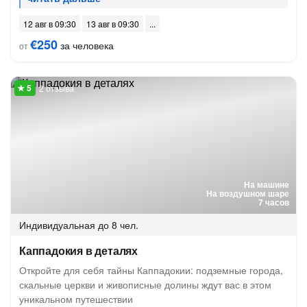
12 авг в 09:30
13 авг в 09:30
€250
за человека
от
2 отзыва
На машине
На воздушном шаре
7 часов
Индивидуальная
до 8 чел.
Каппадокия в деталях
Откройте для себя тайны Каппадокии: подземные города,
скальные церкви и живописные долины ждут вас в этом
уникальном путешествии