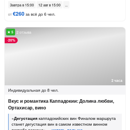
Завтра в 15:00
12 авг в 15:00
€260
за всё до 6 чел.
от
2 отзыва
-
20%
2 часа
Индивидуальная
до 8 чел.
Вкус и романтика Каппадокии: Долина любви,
Ортахисар, вино
«
Дегустация
каппадокийских вин Финалом маршрута
станет дегустация вин в самом известном винном
погребе региона»