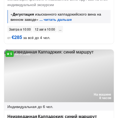
индивидуальной экскурсии
«
Дегустация
изысканного каппадокийского вина на
винном заводе»
Завтра в 10:00
12 авг в 10:00
€285
за всё до 4 чел.
от
44 отзыва
На машине
8 часов
Индивидуальная
до 6 чел.
Неизведанная Каппадокия: синий маршрут