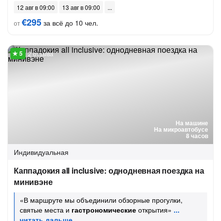
12 авг в 09:00
13 авг в 09:00
€295
за всё до 10 чел.
от
2 отзыва
На машине
На микроавтобусе
8 часов
Индивидуальная
Каппадокия all inclusive: однодневная поездка на
минивэне
«В маршруте мы объединили обзорные прогулки,
святые места и
гастрономические
открытия»