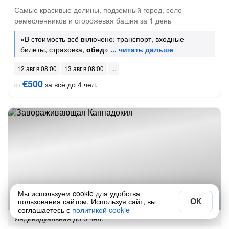
Самые красивые долины, подземный город, село
ремесленников и сторожевая башня за 1 день
«В стоимость всё включено: транспорт, входные
билеты, страховка,
обед
»
12 авг в 08:00
13 авг в 08:00
€500
за всё до 4 чел.
от
Мы используем cookie для удобства
На машине
ОК
пользования сайтом. Используя сайт, вы
7.5 часов
соглашаетесь с
политикой cookie
Индивидуальная
до 6 чел.