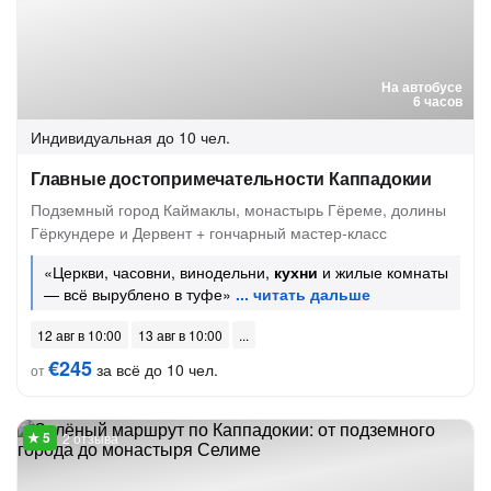
На автобусе
6 часов
Индивидуальная
до 10 чел.
Главные достопримечательности Каппадокии
Подземный город Каймаклы, монастырь Гёреме, долины
Гёркундере и Дервент + гончарный мастер-класс
«Церкви, часовни, винодельни,
кухни
и жилые комнаты
— всё вырублено в туфе»
12 авг в 10:00
13 авг в 10:00
€245
за всё до 10 чел.
от
2 отзыва