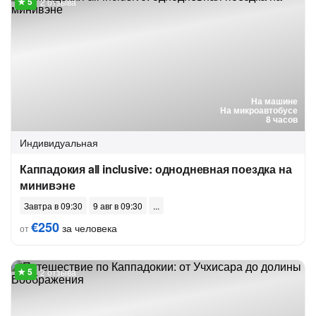
2 отзыва
На машине
На микроавтобусе
8 часов
Индивидуальная
Каппадокия all inclusive: однодневная поездка на
минивэне
Завтра в 09:30
9 авг в 09:30
€250
за человека
от
2 отзыва