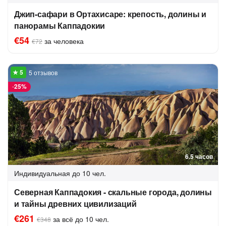
Джип-сафари в Ортахисаре: крепость, долины и
панорамы Каппадокии
€54
за человека
€72
5 отзывов
-
25%
6.5 часов
Индивидуальная
до 10 чел.
Северная Каппадокия - скальные города, долины
и тайны древних цивилизаций
€261
за всё до 10 чел.
€348