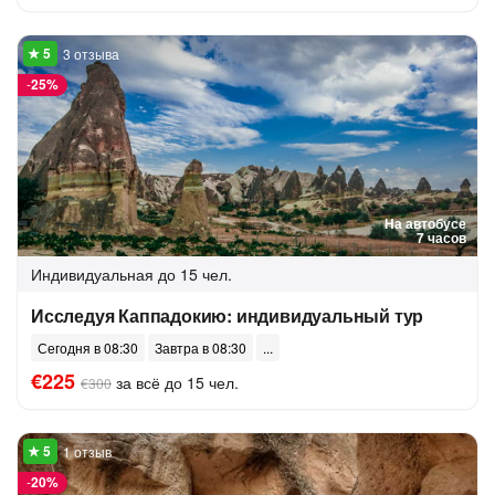
3 отзыва
-
25%
На автобусе
7 часов
Индивидуальная
до 15 чел.
Исследуя Каппадокию: индивидуальный тур
Сегодня в 08:30
Завтра в 08:30
€225
за всё до 15 чел.
€300
1 отзыв
-
20%