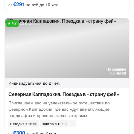
€291
за всё до 10 чел.
от
30 отзывов
На машине
7.5 часов
Индивидуальная
до 2 чел.
Северная Каппадокия. Поездка в «страну фей»
Приглашаем вас на увлекательное путешествие по
Северной Каппадокии, где вас ждут впечатляющие
ландшафты и древние скальные храмы
Сегодня в 16:30
Завтра в 10:00
€300
за всё до 2 чел.
от