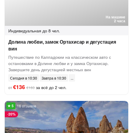
На машине
2 часа
Индивидуальная
до 8 чел.
Долина любви, замок Ортахисар и дегустация
вин
Путешествие по Каппадокии на классическом авто с
остановками в Долине любви и у замка Ортахисар.
Завершите день дегустацией местных вин
Сегодня в 10:30
Завтра в 10:30
€136
за всё до 2 чел.
от
€160
16 отзывов
-
20%