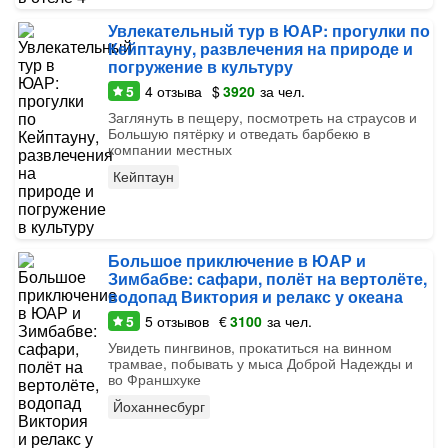
Увлекательный тур в ЮАР: прогулки по
Кейптауну, развлечения на природе и
погружение в культуру
5
4
отзыва
$
3920
за чел.
Заглянуть в пещеру, посмотреть на страусов и
Большую пятёрку и отведать барбекю в
компании местных
Кейптаун
Большое приключение в ЮАР и
Зимбабве: сафари, полёт на вертолёте,
водопад Виктория и релакс у океана
5
5
отзывов
€
3100
за чел.
Увидеть пингвинов, прокатиться на винном
трамвае, побывать у мыса Доброй Надежды и
во Франшхуке
Йоханнесбург