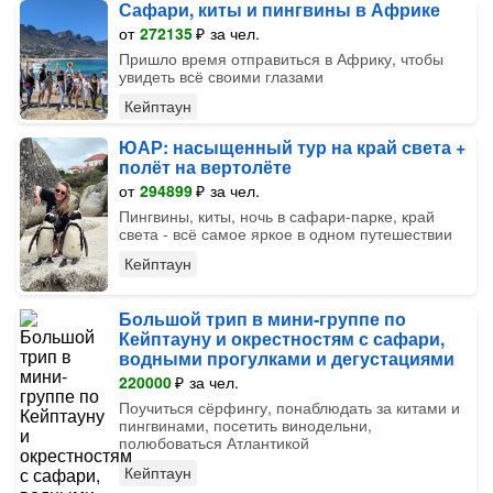
Сафари, киты и пингвины в Африке
от
272135
₽
за чел.
Пришло время отправиться в Африку, чтобы
увидеть всё своими глазами
Кейптаун
ЮАР: насыщенный тур на край света +
полёт на вертолёте
от
294899
₽
за чел.
Пингвины, киты, ночь в сафари-парке, край
света - всё самое яркое в одном путешествии
Кейптаун
Большой трип в мини-группе по
Кейптауну и окрестностям с сафари,
водными прогулками и дегустациями
220000
₽
за чел.
Поучиться сёрфингу, понаблюдать за китами и
пингвинами, посетить винодельни,
полюбоваться Атлантикой
Кейптаун