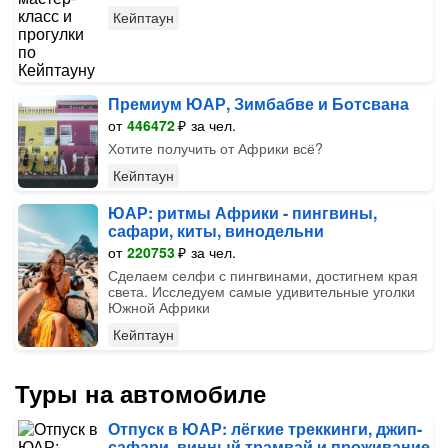
Кейптаун
Премиум ЮАР, Зимбабве и Ботсвана
от
446472
₽
за чел.
Хотите получить от Африки всё?
Кейптаун
ЮАР: ритмы Африки - пингвины,
сафари, киты, винодельни
от
220753
₽
за чел.
Сделаем селфи с пингвинами, достигнем края
света. Исследуем самые удивительные уголки
Южной Африки
Кейптаун
Туры на автомобиле
Отпуск в ЮАР: лёгкие треккинги, джип-
сафари, винный трамвай и проживание