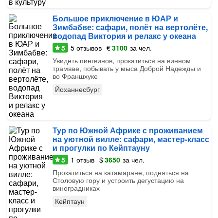
Большое приключение в ЮАР и
Зимбабве: сафари, полёт на вертолёте,
водопад Виктория и релакс у океана
5
5
отзывов
€
3100
за чел.
Увидеть пингвинов, прокатиться на винном
трамвае, побывать у мыса Доброй Надежды и
во Франшхуке
Йоханнесбург
Тур по Южной Африке с проживанием
на уютной вилле: сафари, мастер-класс
и прогулки по Кейптауну
5
1
отзыв
$
3650
за чел.
Прокатиться на катамаране, подняться на
Столовую гору и устроить дегустацию на
виноградниках
Кейптаун