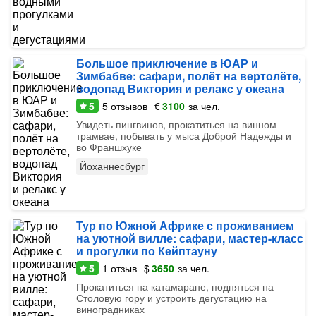
Большое приключение в ЮАР и
Зимбабве: сафари, полёт на вертолёте,
водопад Виктория и релакс у океана
5
5
отзывов
€
3100
за чел.
Увидеть пингвинов, прокатиться на винном
трамвае, побывать у мыса Доброй Надежды и
во Франшхуке
Йоханнесбург
Тур по Южной Африке с проживанием
на уютной вилле: сафари, мастер-класс
и прогулки по Кейптауну
5
1
отзыв
$
3650
за чел.
Прокатиться на катамаране, подняться на
Столовую гору и устроить дегустацию на
виноградниках