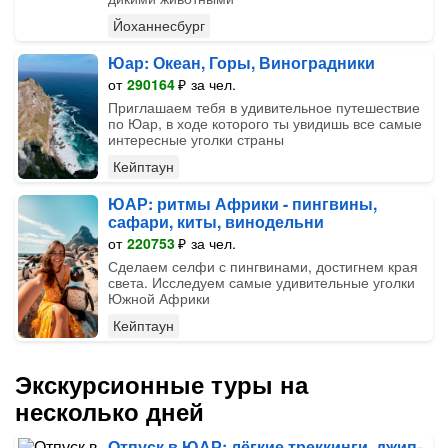
Йоханнесбург
Юар: Океан, Горы, Виноградники
от
290164
₽
за чел.
Приглашаем тебя в удивительное путешествие
по Юар, в ходе которого ты увидишь все самые
интересные уголки страны
Кейптаун
ЮАР: ритмы Африки - пингвины,
сафари, киты, винодельни
от
220753
₽
за чел.
Сделаем селфи с пингвинами, достигнем края
света. Исследуем самые удивительные уголки
Южной Африки
Кейптаун
Экскурсионные туры на
несколько дней
Отпуск в ЮАР: лёгкие треккинги, джип-