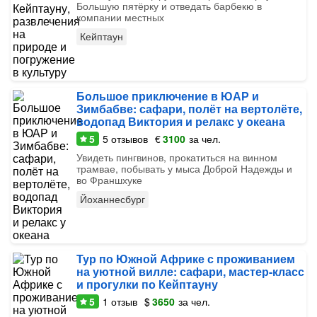
Большую пятёрку и отведать барбекю в
компании местных
Кейптаун
Большое приключение в ЮАР и
Зимбабве: сафари, полёт на вертолёте,
водопад Виктория и релакс у океана
5
5
отзывов
€
3100
за чел.
Увидеть пингвинов, прокатиться на винном
трамвае, побывать у мыса Доброй Надежды и
во Франшхуке
Йоханнесбург
Тур по Южной Африке с проживанием
на уютной вилле: сафари, мастер-класс
и прогулки по Кейптауну
5
1
отзыв
$
3650
за чел.