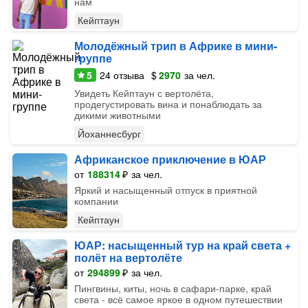
нам
Кейптаун
Молодёжный трип в Африке в мини-
группе
5
24
отзыва
$
2970
за чел.
Увидеть Кейптаун с вертолёта,
продегустировать вина и понаблюдать за
дикими животными
Йоханнесбург
Африканское приключение в ЮАР
от
188314
₽
за чел.
Яркий и насыщенный отпуск в приятной
компании
Кейптаун
ЮАР: насыщенный тур на край света +
полёт на вертолёте
от
294899
₽
за чел.
Пингвины, киты, ночь в сафари-парке, край
света - всё самое яркое в одном путешествии