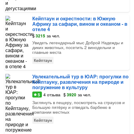
Кейптаун и окрестности: в Южную
Африку за сафари, вином и океаном - в
отеле 4
$
3215
за чел.
Увидеть легендарный мыс Доброй Надежды и
диких животных, посетить 2 винодельни и
главные места
Кейптаун
Увлекательный тур в ЮАР: прогулки по
Кейптауну, развлечения на природе и
погружение в культуру
5
4
отзыва
$
3920
за чел.
Заглянуть в пещеру, посмотреть на страусов и
Большую пятёрку и отведать барбекю в
компании местных
Кейптаун