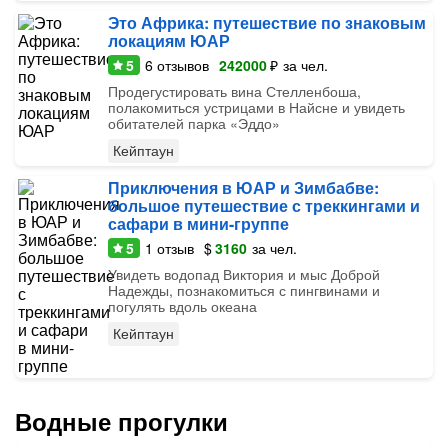
Это Африка: путешествие по знаковым
локациям ЮАР
5
6
отзывов
242000
₽
за чел.
Продегустировать вина Стелленбоша,
полакомиться устрицами в Найсне и увидеть
обитателей парка «Эддо»
Кейптаун
Приключения в ЮАР и Зимбабве:
большое путешествие с треккингами и
сафари в мини-группе
5
1
отзыв
$
3160
за чел.
Увидеть водопад Виктория и мыс Доброй
Надежды, познакомиться с пингвинами и
погулять вдоль океана
Кейптаун
Водные прогулки