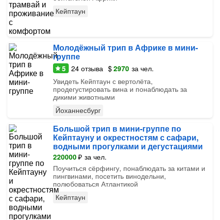
Кейптаун
Молодёжный трип в Африке в мини-
группе
5
24
отзыва
$
2970
за чел.
Увидеть Кейптаун с вертолёта,
продегустировать вина и понаблюдать за
дикими животными
Йоханнесбург
Большой трип в мини-группе по
Кейптауну и окрестностям с сафари,
водными прогулками и дегустациями
220000
₽
за чел.
Поучиться сёрфингу, понаблюдать за китами и
пингвинами, посетить винодельни,
полюбоваться Атлантикой
Кейптаун