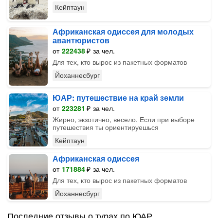
Кейптаун
Африканская одиссея для молодых
авантюристов
от
222438
₽
за чел.
Для тех, кто вырос из пакетных форматов
Йоханнесбург
ЮАР: путешествие на край земли
от
223281
₽
за чел.
Жирно, экзотично, весело. Если при выборе
путешествия ты ориентируешься
Кейптаун
Африканская одиссея
от
171884
₽
за чел.
Для тех, кто вырос из пакетных форматов
Йоханнесбург
Последние отзывы о турах по ЮАР