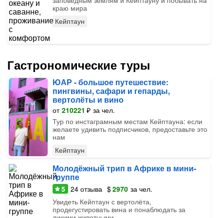
заповедным землям и Кейптауну и побывать на
краю мира
Кейптаун
Гастрономические туры
ЮАР - большое путешествие:
пингвины, сафари и гепарды,
вертолёты и вино
от
210221
₽
за чел.
Тур по инстаграмным местам Кейптауна: если
желаете удивить подписчиков, предоставьте это
нам
Кейптаун
Молодёжный трип в Африке в мини-
группе
5
24
отзыва
$
2970
за чел.
Увидеть Кейптаун с вертолёта,
продегустировать вина и понаблюдать за
дикими животными