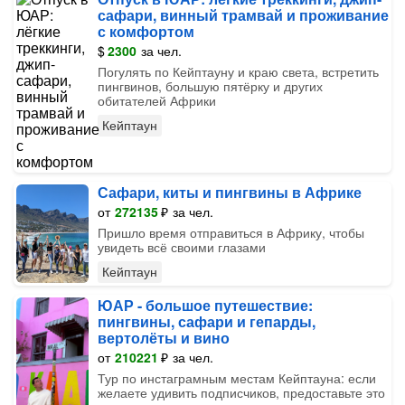
сафари, винный трамвай и проживание
с комфортом
$
2300
за чел.
Погулять по Кейптауну и краю света, встретить
пингвинов, большую пятёрку и других
обитателей Африки
Кейптаун
Сафари, киты и пингвины в Африке
от
272135
₽
за чел.
Пришло время отправиться в Африку, чтобы
увидеть всё своими глазами
Кейптаун
ЮАР - большое путешествие:
пингвины, сафари и гепарды,
вертолёты и вино
от
210221
₽
за чел.
Тур по инстаграмным местам Кейптауна: если
желаете удивить подписчиков, предоставьте это