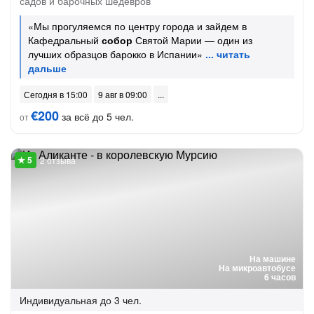
садов и барочных шедевров
«Мы прогуляемся по центру города и зайдем в
Кафедральный
собор
Святой Марии — один из
лучших образцов барокко в Испании»
Сегодня в 15:00
9 авг в 09:00
€200
за всё до 5 чел.
от
2 отзыва
На машине
На микроавтобусе
6 часов
Индивидуальная
до 3 чел.