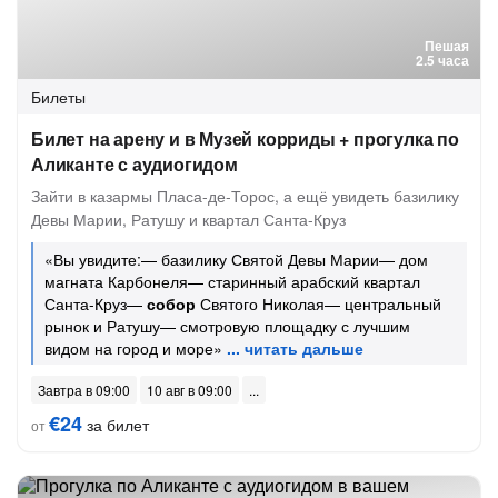
Пешая
2.5 часа
Билеты
Билет на арену и в Музей корриды + прогулка по
Аликанте с аудиогидом
Зайти в казармы Пласа-де-Торос, а ещё увидеть базилику
Девы Марии, Ратушу и квартал Санта-Круз
«Вы увидите:— базилику Святой Девы Марии— дом
магната Карбонеля— старинный арабский квартал
Санта-Круз—
собор
Святого Николая— центральный
рынок и Ратушу— смотровую площадку с лучшим
видом на город и море»
Завтра в 09:00
10 авг в 09:00
€24
за билет
от