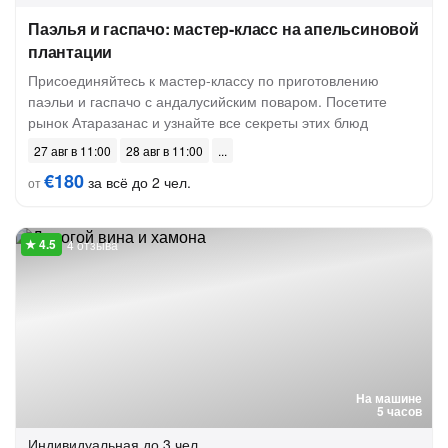
Паэлья и гаспачо: мастер-класс на апельсиновой
плантации
Присоединяйтесь к мастер-классу по приготовлению
паэльи и гаспачо с андалусийским поваром. Посетите
рынок Атаразанас и узнайте все секреты этих блюд
27 авг в 11:00
28 авг в 11:00
€180
за всё до 2 чел.
от
4 отзыва
На машине
5 часов
Индивидуальная
до 3 чел.