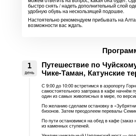
можем ответить на вопрос, какая она будет. 
быстро снять / надеть дополнительный слой о
удобную обувь на нескользящей подошве.
Настоятельно рекомендуем прибывать на Алтай н
возможности вас ждать.
Программ
Путешествие по Чуйскому
1
Чике-Таман, Катунские т
день
С 9:00 до 10:00 встретимся в аэропорту Гор
самостоятельного завтрака в кафе начнём п
один из самых живописных в мире, по версии
По желанию сделаем остановку в «Зубрятни
бизонов. Затем преодолеем перевалы Семин
По пути остановимся на обед в кафе (заказ 
из каменных ступеней.
Увидим уникальный Цаплинский мост — подв