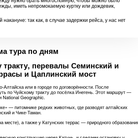
Одежду нужно брать многослойную, чтобы можно было
дежды, иметь непромокаемую куртку или дождевик,
акануне: так как, в случае задержки рейса, у нас нет
а тура по дням
 тракту, перевалы Семинский и
еррасы и Цаплинский мост
но-Алтайска или в городе по договорённости. После
уть по Чуйскому тракту до посёлка Инегень. Этот маршрут —
 National Geographic.
ке» — питомнике редких животных, где разводят алтайских
ский и Чике-Таман.
на месте), а также у Катунских террас — природного образовани
есную конструкцию через Катунь, и сделаем остановку у