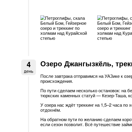
Озеро Джангызкёль, трек
4
день
После завтрака отправимся на УАЗике к оз
происхождения.
По пути сделаем несколько остановок: на бе
тюркских каменных статуй — Кезер-Таша, к
У озера нас ждёт треккинг на 1,5–2 часа по
отдохнём.
На обратном пути по желанию сделаем коро
если сезон позволит. Всё путешествие займё