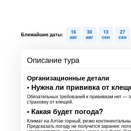
16
30
13
27
Ближайшие даты:
авг
авг
сен
сен
Описание тура
Организационные детали
• Нужна ли прививка от клещ
Обязательных требований к прививкам нет — 
страховку от клещей.
• Какая будет погода?
Климат на Алтае горный, резко континентальн
Предсказать погоду не получится заранее: пог