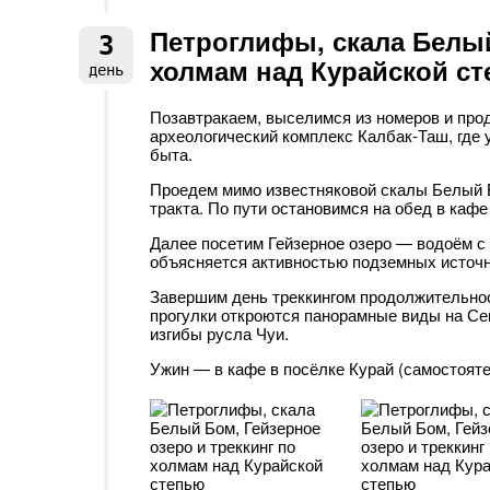
Петроглифы, скала Белый
3
холмам над Курайской с
день
Позавтракаем, выселимся из номеров и про
археологический комплекс Калбак-Таш, где
быта.
Проедем мимо известняковой скалы Белый Б
тракта. По пути остановимся на обед в кафе 
Далее посетим Гейзерное озеро — водоём с
объясняется активностью подземных источн
Завершим день треккингом продолжительнос
прогулки откроются панорамные виды на С
изгибы русла Чуи.
Ужин — в кафе в посёлке Курай (самостояте