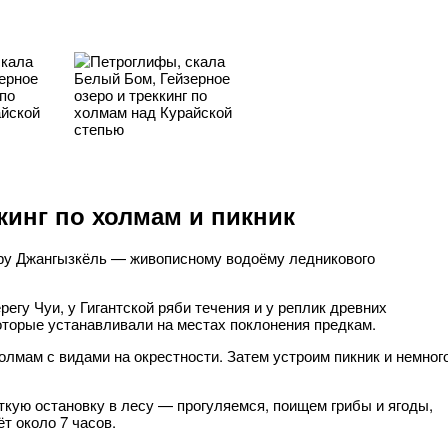
кинг по холмам и пикник
еру Джангызкёль — живописному водоёму ледникового
регу Чуи, у Гигантской ряби течения и у реплик древних
оторые устанавливали на местах поклонения предкам.
 холмам с видами на окрестности. Затем устроим пикник и немног
ткую остановку в лесу — прогуляемся, поищем грибы и ягоды,
т около 7 часов.