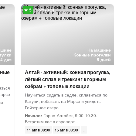
7 отзывов
ашине
На машине
гулки
Конные прогулки
4 дня
5 дней
нные
Алтай - активный: конная прогулка,
лёгкий сплав и треккинг к горным
озёрам + топовые локации
аться
Марсе
Научиться сидеть в седле, сплавиться по
Катуни, побывать на Марсе и увидеть
ли
Гейзерное озеро
Начало:
Горно-Алтайск, 9:00-10:30.
Встретим вас в аэропорт...
11 авг в 08:00
15 авг в 08:00