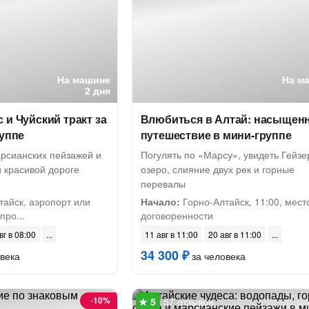
На машине
На м
2 дня
 и Чуйский тракт за
Влюбиться в Алтай: насыщен
руппе
путешествие в мини-группе
арсианских пейзажей и
Погулять по «Марсу», увидеть Гейзе
 красивой дороге
озеро, слияние двух рек и горные
перевалы
айск, аэропорт или
Начало:
Горно-Алтайск, 11:00, мест
про...
договоренности
вг в 08:00
11 авг в 11:00
20 авг в 11:00
34 300 ₽
века
за человека
-
10%
57 отзывов