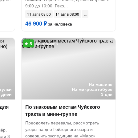
9:00 до 10:00. Реко...
11 авг в 08:00
14 авг в 08:00
46 900 ₽
за человека
30 отзывов
На машине
гулки
На микроавтобусе
6 дней
3 дня
 для
По знаковым местам Чуйского
тракта в мини-группе
Преодолеть перевалы, рассмотреть
узоры на дне Гейзерного озера и
зёр,
совершить экспедицию на «Марс»
сти 3