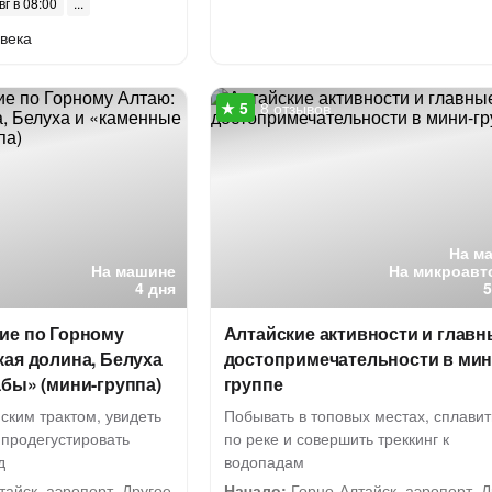
вг в 08:00
века
8 отзывов
На м
На машине
На микроавт
4 дня
ие по Горному
Алтайские активности и глав
ая долина, Белуха
достопримечательности в мин
бы» (мини-группа)
группе
ским трактом, увидеть
Побывать в топовых местах, сплавит
 продегустировать
по реке и совершить треккинг к
д
водопадам
айск, аэропорт. Другое
Начало:
Горно-Алтайск, аэропорт. Д