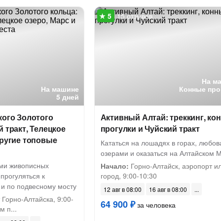
15 отзывов
На м
На машине
Конные про
5 дней
кого Золотого
Активный Алтай: треккинг, ко
й тракт, Телецкое
прогулки и Чуйский тракт
другие топовые
Кататься на лошадях в горах, любов
озерами и оказаться на Алтайском 
ми живописных
Начало:
Горно-Алтайск, аэропорт и
 прогуляться к
город, 9:00-10:30
и по подвесному мосту
12 авг в 08:00
16 авг в 08:00
Горно-Алтайска, 9:00-
64 900 ₽
за человека
 п...