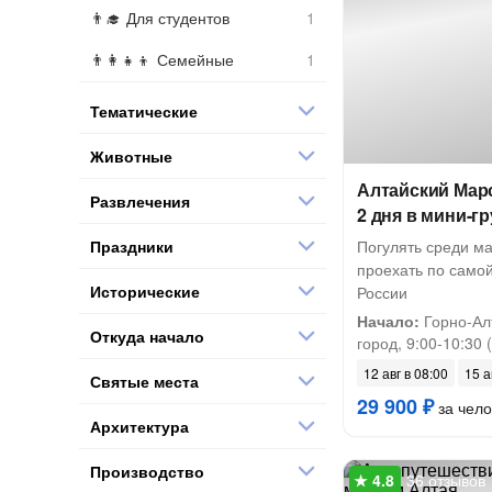
Для студентов
Семейные
Тематические
Животные
Алтайский Марс
Развлечения
2 дня в мини-г
Праздники
Погулять среди м
проехать по самой
Исторические
России
Начало:
Горно-Алт
Откуда начало
город, 9:00-10:30 (
12 авг в 08:00
15 а
Святые места
29 900 ₽
за чело
Архитектура
Производство
36 отзывов