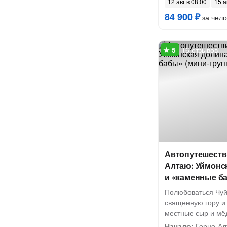
12 авг в 08:00
15 а
84 900 ₽
за чело
16 отзывов
Автопутешеств
Алтаю: Уймонск
и «каменные ба
Полюбоваться Чуй
священную гору и
местные сыр и мё
Начало:
Горно-Алт