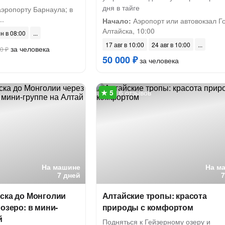
дня в тайге
аэропорту Барнаула; в
..
Начало:
Аэропорт или автовокзал Г
Алтайска, 10:00
н в 08:00
17 авг в 10:00
24 авг в 10:00
за человека
0 ₽
50 000 ₽
за человека
6 отзывов
На машине
На м
7 дней
ска до Монголии
Алтайские тропы: красота
 озеро: в мини-
природы с комфортом
й
Подняться к Гейзерному озеру и