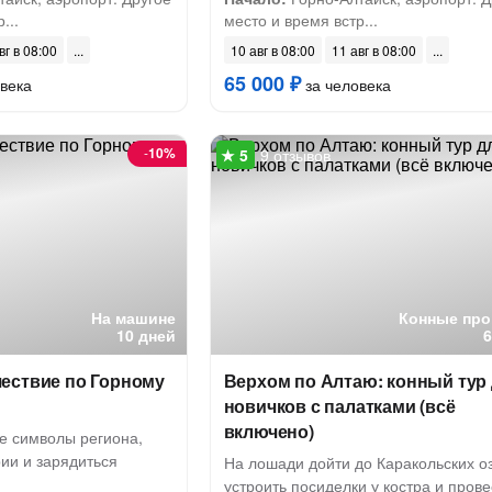
...
место и время встр...
вг в 08:00
10 авг в 08:00
11 авг в 08:00
65 000 ₽
века
за человека
-
10%
9 отзывов
На машине
Конные про
10 дней
ествие по Горному
Верхом по Алтаю: конный тур
новичков с палатками (всё
включено)
е символы региона,
ии и зарядиться
На лошади дойти до Каракольских о
устроить посиделки у костра и прове