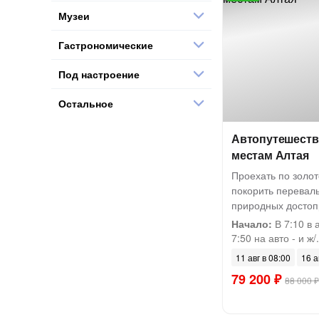
Музеи
Гастрономические
Под настроение
Остальное
Автопутешеств
местам Алтая
Проехать по золо
покорить перевал
природных достоп
Начало:
В 7:10 в 
7:50 на авто - и ж/.
11 авг в 08:00
16 а
79 200 ₽
88 000 ₽