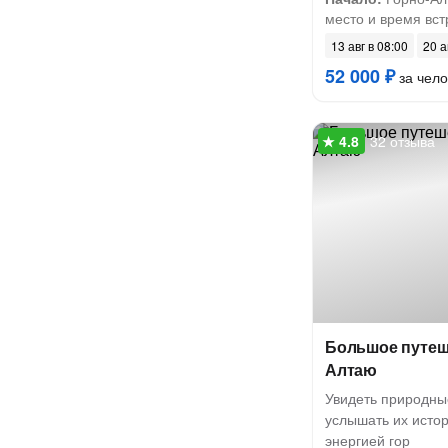
место и время встр
13 авг в 08:00
20 а
52 000 ₽
за чело
32 отзыва
Большое путеш
Алтаю
Увидеть природны
услышать их истор
энергией гор