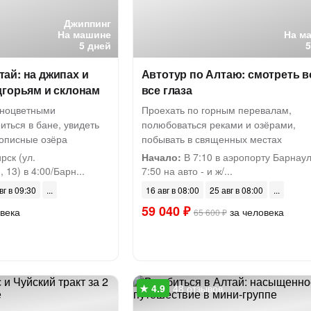
Джиппинг
На машине
На м
5 дней
ай: на джипах и
Автотур по Алтаю: смотреть в
дгорьям и склонам
все глаза
зноцветными
Проехать по горным перевалам,
ться в бане, увидеть
полюбоваться реками и озёрами,
описные озёра
побывать в священных местах
ск (ул.
Начало:
В 7:10 в аэропорту Барнаул
13) в 4:00/Барн...
7:50 на авто - и ж/...
вг в 09:30
16 авг в 08:00
25 авг в 08:00
59 040 ₽
века
за человека
65 600 ₽
48 отзывов