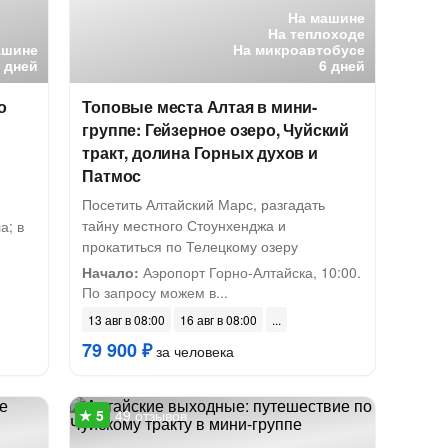
На машине
На теплоходе
ашине
На микроавтобусе
5 дней
6 дней
о
Топовые места Алтая в мини-
группе: Гейзерное озеро, Чуйский
тракт, долина Горных духов и
Патмос
Посетить Алтайский Марс, разгадать
тайну местного Стоунхенджа и
а; в
прокатиться по Телецкому озеру
Начало:
Аэропорт Горно-Алтайска, 10:00.
По запросу можем в...
13 авг в 08:00
16 авг в 08:00
79 900 ₽
за человека
49 отзывов