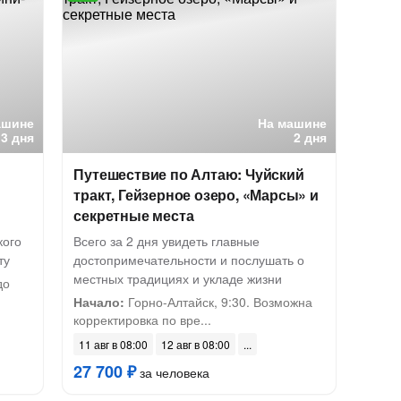
ашине
На машине
3 дня
2 дня
Путешествие по Алтаю: Чуйский
тракт, Гейзерное озеро, «Марсы» и
секретные места
кого
Всего за 2 дня увидеть главные
ту
достопримечательности и послушать о
местных традициях и укладе жизни
до
Начало:
Горно-Алтайск, 9:30. Возможна
корректировка по вре...
11 авг в 08:00
12 авг в 08:00
27 700 ₽
за человека