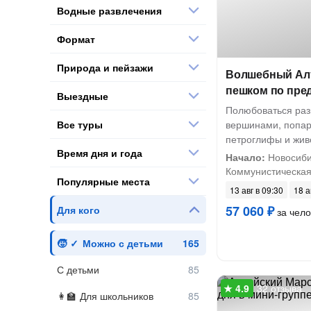
Водные развлечения
Формат
Природа и пейзажи
Волшебный Алт
пешком по пре
Выездные
Полюбоваться ра
Все туры
вершинами, попари
петроглифы и жив
Время дня и года
Начало:
Новосибир
Коммунистическая, 
Популярные места
13 авг в 09:30
18 а
57 060 ₽
Для кого
за чело
Можно с детьми
С детьми
32 отзыва
Для школьников