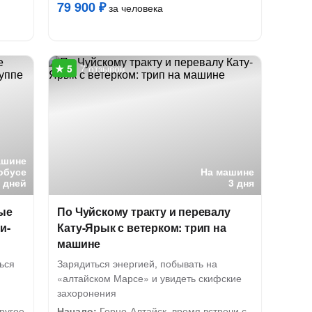
79 900 ₽
за человека
7 отзывов
ашине
обусе
На машине
5 дней
3 дня
ные
По Чуйскому тракту и перевалу
и-
Кату-Ярык с ветерком: трип на
машине
ься
Зарядиться энергией, побывать на
«алтайском Марсе» и увидеть скифские
захоронения
ругое
Начало:
Горно-Алтайск, время встречи с