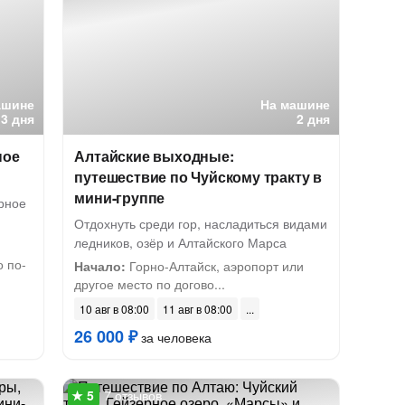
ашине
На машине
3 дня
2 дня
ное
Алтайские выходные:
путешествие по Чуйскому тракту в
мини-группе
рное
Отдохнуть среди гор, насладиться видами
ледников, озёр и Алтайского Марса
о по-
Начало:
Горно-Алтайск, аэропорт или
другое место по догово...
10 авг в 08:00
11 авг в 08:00
26 000 ₽
за человека
7 отзывов