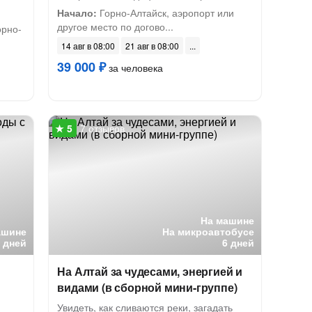
Начало:
Горно-Алтайск, аэропорт или
другое место по догово...
орно-
14 авг в 08:00
21 авг в 08:00
39 000 ₽
за человека
7 отзывов
На машине
ашине
На микроавтобусе
7 дней
6 дней
На Алтай за чудесами, энергией и
видами (в сборной мини-группе)
Увидеть, как сливаются реки, загадать