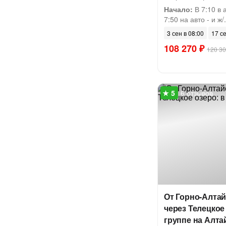
Начало:
В 7:10 в 
7:50 на авто - и ж/.
3 сен в 08:00
17 се
108 270 ₽
120 30
6 отзывов
От Горно-Алтай
через Телецкое
группе на Алта