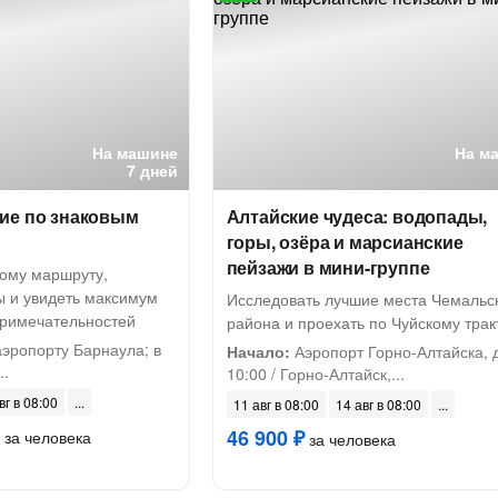
На машине
На м
7 дней
ие по знаковым
Алтайские чудеса: водопады,
горы, озёра и марсианские
пейзажи в мини-группе
тому маршруту,
ы и увидеть максимум
Исследовать лучшие места Чемальс
римечательностей
района и проехать по Чуйскому трак
аэропорту Барнаула; в
Начало:
Аэропорт Горно-Алтайска, 
..
10:00 / Горно-Алтайск,...
вг в 08:00
11 авг в 08:00
14 авг в 08:00
46 900 ₽
за человека
за человека