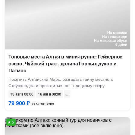
На машине
На теплоходе
На микроавтобусе
6 дней
Топовые места Алтая в мини-группе: Гейзерное
озеро, Чуйский тракт, долина Горных духов и
Патмос
Посетить Алтайский Марс, разгадать тайну местного
Стоунхенджа и прокатиться по Телецкому озеру
13 авг в 08:00
16 авг в 08:00
79 900 ₽
за человека
9 отзывов