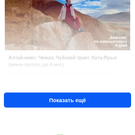
Джиппинг
На микроавтобусе
6 дней
Алтай-микс: Чемал, Чуйский тракт, Кату-Ярык
(мини-группа, до 4 чел.)
Максимум на внедорожнике. Мини-группа до 4 чел
12 авг в 10:00
15 авг в 10:00
79 900 ₽
за человека
от
Показать ещё