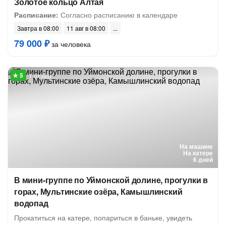
Золотое кольцо Алтая
Расписание:
Согласно расписанию в календаре
Завтра в 08:00
11 авг в 08:00
79 000 ₽
за человека
1 отзыв
На машине
На катере
6 дней
В мини-группе по Уймонской долине, прогулки в
горах, Мультинские озёра, Камышлинский
водопад
Прокатиться на катере, попариться в баньке, увидеть