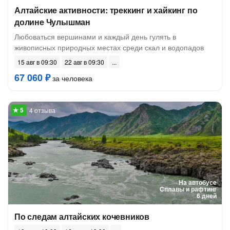
Алтайские активности: треккинг и хайкинг по
долине Чулышман
Любоваться вершинами и каждый день гулять в
живописных природных местах среди скал и водопадов
15 авг в 09:30
22 авг в 09:30
67 060 ₽
за человека
4 отзыва
На автобусе
Сплавы и рафтинг
6 дней
По следам алтайских кочевников