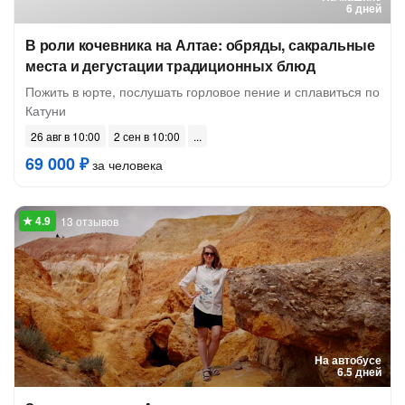
6 дней
В роли кочевника на Алтае: обряды, сакральные
места и дегустации традиционных блюд
Пожить в юрте, послушать горловое пение и сплавиться по
Катуни
26 авг в 10:00
2 сен в 10:00
69 000 ₽
за человека
13 отзывов
На автобусе
6.5 дней