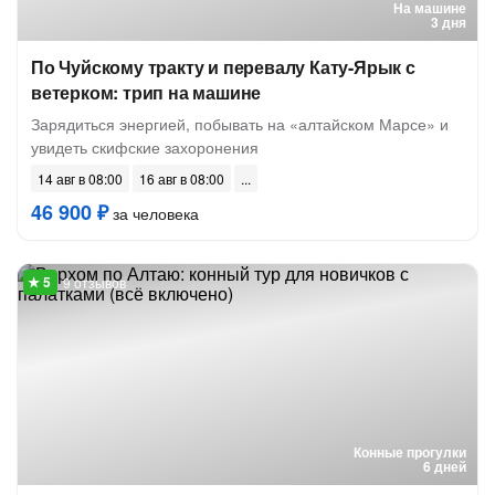
На машине
3 дня
По Чуйскому тракту и перевалу Кату-Ярык с
ветерком: трип на машине
Зарядиться энергией, побывать на «алтайском Марсе» и
увидеть скифские захоронения
14 авг в 08:00
16 авг в 08:00
46 900 ₽
за человека
9 отзывов
Конные прогулки
6 дней