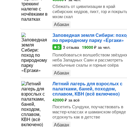
Сбежать от цивилизации в край
сибирских кедров, пихт, гор и покрыт
мхом скал
Абакан
Заповедная земля Сибири: похо
по природному парку «Ергаки»
5
3
отзыва
19000
₽
за чел.
Полюбоваться волшебством звёздно
неба Западных Саян и рассмотреть
необычные скалы и горные озёра
Абакан
Летний лагерь для взрослых с
палатками, баней, походом,
сплавом, КВН (всё включено)
42000
₽
за всё
Посетить Сундуки, поучаствовать в
мастер-классах и шаманском обряде
отдохнуть как в детстве
Абакан