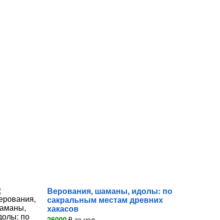
Верования, шаманы, идолы: по
сакральным местам древних
хакасов
26000
₽
за чел.