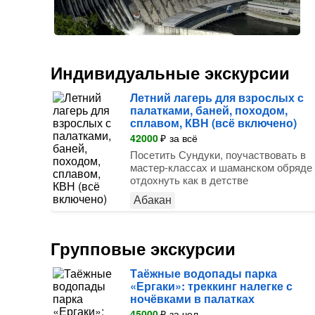
Индивидуальные экскурсии
Летний лагерь для взрослых с
палатками, баней, походом,
сплавом, КВН (всё включено)
42000
₽
за всё
Посетить Сундуки, поучаствовать в
мастер-классах и шаманском обряде
отдохнуть как в детстве
Абакан
Групповые экскурсии
Таёжные водопады парка
«Ергаки»: треккинг налегке с
ночёвками в палатках
45000
₽
за чел.