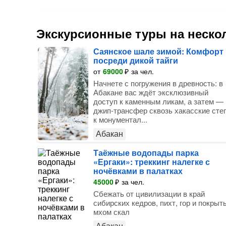
Экскурсионные туры на неско
Саянское шале зимой: Комфорт
посреди дикой тайги
от
69000
₽
за чел.
Начнете с погружения в древность: в
Абакане вас ждёт эксклюзивный
доступ к каменным ликам, а затем —
джип-трансфер сквозь хакасские сте
к монументал...
Абакан
Таёжные водопады парка
«Ергаки»: треккинг налегке с
ночёвками в палатках
45000
₽
за чел.
Сбежать от цивилизации в край
сибирских кедров, пихт, гор и покрыт
мхом скал
Абакан