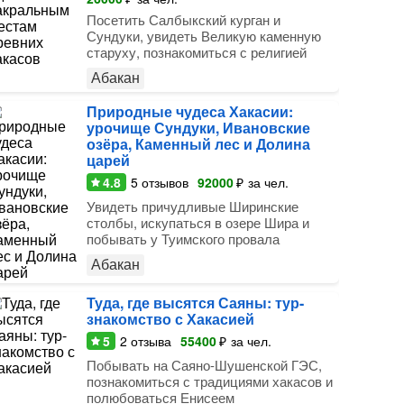
Посетить Салбыкский курган и
Сундуки, увидеть Великую каменную
старуху, познакомиться с религией
Абакан
Природные чудеса Хакасии:
урочище Сундуки, Ивановские
озёра, Каменный лес и Долина
царей
4.8
5
отзывов
92000
₽
за чел.
Увидеть причудливые Ширинские
столбы, искупаться в озере Шира и
побывать у Туимского провала
Абакан
Туда, где высятся Саяны: тур-
знакомство с Хакасией
5
2
отзыва
55400
₽
за чел.
Побывать на Саяно-Шушенской ГЭС,
познакомиться с традициями хакасов и
полюбоваться Енисеем