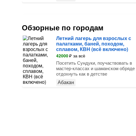
Обзорные по городам
Летний лагерь для взрослых с
палатками, баней, походом,
сплавом, КВН (всё включено)
42000
₽
за всё
Посетить Сундуки, поучаствовать в
мастер-классах и шаманском обряде
отдохнуть как в детстве
Абакан