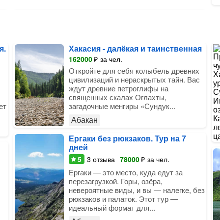
я.
Хакасия - далёкая и таинственная
162000
₽
за чел.
Откройте для себя колыбель древних
цивилизаций и нераскрытых тайн. Вас
ждут древние петроглифы на
священных скалах Оглахты,
ет
загадочные менгиры «Сундук...
Абакан
Ергаки без рюкзаков. Тур на 7
дней
5
3
отзыва
78000
₽
за чел.
Ергаки — это место, куда едут за
перезагрузкой. Горы, озёра,
невероятные виды, и вы — налегке, без
рюкзаков и палаток. Этот тур —
идеальный формат для...