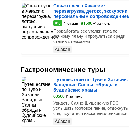
Спа-отпуск в Хакасии:
перезагрузка, детокс, экскурсии 
персональным сопровождение
5
1
отзыв
81500
₽
за чел.
Проработать все уголки тела по
личному плану и прогуляться среди
степных пейзажей
Абакан
Гастрономические туры
Путешествие по Туве и Хакасии:
Западные Саяны, обряды и
буддийские храмы
68500
₽
за чел.
Увидеть Саяно-Шушенскую ГЭС,
услышать горловое пение, отдохнуть
спа, поучиться наскальной живописи
Абакан