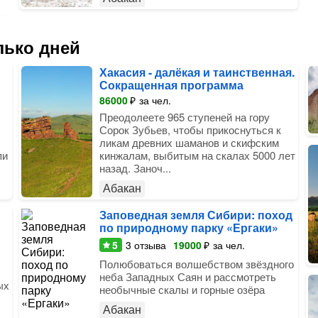
лько дней
Хакасия - далёкая и таинственная.
Сокращенная программа
86000
₽
за чел.
Преодолеете 965 ступеней на гору
Сорок Зубьев, чтобы прикоснуться к
ликам древних шаманов и скифским
пи
кинжалам, выбитым на скалах 5000 лет
назад. Заноч...
Абакан
Заповедная земля Сибири: поход
по природному парку «Ергаки»
5
3
отзыва
19000
₽
за чел.
Полюбоваться волшебством звёздного
неба Западных Саян и рассмотреть
ых
необычные скалы и горные озёра
Абакан