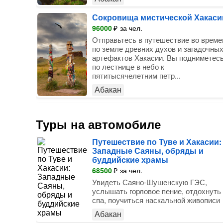
Сокровища мистической Хакаси
96000
₽
за чел.
Отправьтесь в путешествие во време
по земле древних духов и загадочны
артефактов Хакасии. Вы подниметес
по лестнице в небо к
пятитысячелетним петр...
Абакан
Туры на автомобиле
Путешествие по Туве и Хакасии:
Западные Саяны, обряды и
буддийские храмы
68500
₽
за чел.
Увидеть Саяно-Шушенскую ГЭС,
услышать горловое пение, отдохнуть
спа, поучиться наскальной живописи
Абакан