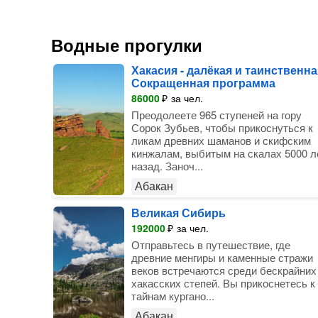
Водные прогулки
Хакасия - далёкая и таинственна
Сокращенная программа
86000
₽
за чел.
Преодолеете 965 ступеней на гору
Сорок Зубьев, чтобы прикоснуться к
ликам древних шаманов и скифским
кинжалам, выбитым на скалах 5000 л
назад. Заноч...
Абакан
Великая Сибирь
192000
₽
за чел.
Отправьтесь в путешествие, где
древние менгиры и каменные стражи
веков встречаются среди бескрайних
хакасских степей. Вы прикоснетесь к
тайнам кургано...
Абакан