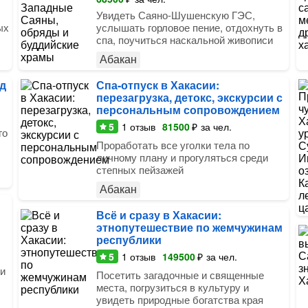
Увидеть Саяно-Шушенскую ГЭС,
ых
услышать горловое пение, отдохнуть в
спа, поучиться наскальной живописи
Абакан
д
Спа-отпуск в Хакасии:
перезагрузка, детокс, экскурсии с
персональным сопровождением
5
1
отзыв
81500
₽
за чел.
го
Проработать все уголки тела по
личному плану и прогуляться среди
степных пейзажей
Абакан
Всё и сразу в Хакасии:
этнопутешествие по жемчужинам
республики
5
1
отзыв
149500
₽
за чел.
 и
Посетить загадочные и священные
места, погрузиться в культуру и
увидеть природные богатства края