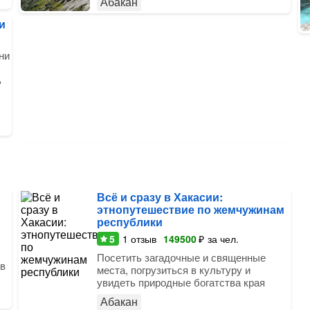
Абакан
и
ни
х
ь
Всё и сразу в Хакасии:
этнопутешествие по жемчужинам
республики
5
1
отзыв
149500
₽
за чел.
Посетить загадочные и священные
 в
места, погрузиться в культуру и
увидеть природные богатства края
Абакан