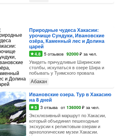
Природные чудеса Хакасии:
урочище Сундуки, Ивановские
озёра, Каменный лес и Долина
царей
4.8
5
отзывов
92000
₽
за чел.
Увидеть причудливые Ширинские
столбы, искупаться в озере Шира и
побывать у Туимского провала
Абакан
Ивановские озера. Тур в Хакасию
на 8 дней
5
3
отзыва
от
136000
₽
за чел.
Эксклюзивный маршрут по Хакасии,
который объединил пешеходные
экскурсии к реликтовым озерам и
археологические музеи Хакасии.