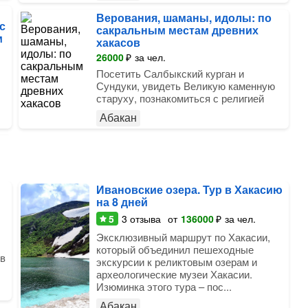
Верования, шаманы, идолы: по
с
сакральным местам древних
м
хакасов
26000
₽
за чел.
Посетить Салбыкский курган и
Сундуки, увидеть Великую каменную
старуху, познакомиться с религией
Абакан
Ивановские озера. Тур в Хакасию
на 8 дней
5
3
отзыва
от
136000
₽
за чел.
Эксклюзивный маршрут по Хакасии,
который объединил пешеходные
 в
экскурсии к реликтовым озерам и
археологические музеи Хакасии.
Изюминка этого тура – пос...
Абакан