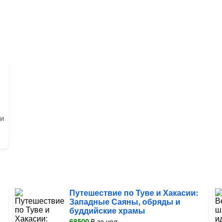
 и
Путешествие по Туве и Хакасии:
Западные Саяны, обряды и
буддийские храмы
68500
₽
за чел.