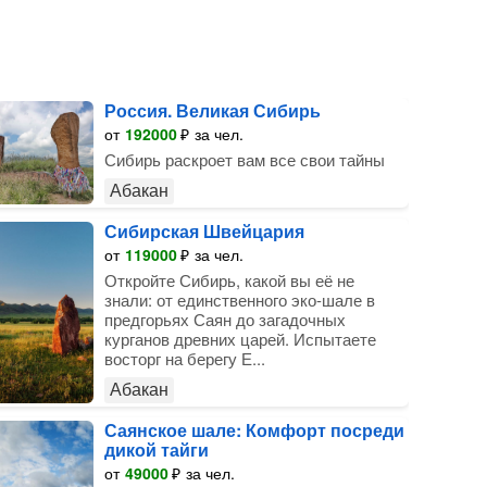
Россия. Великая Сибирь
от
192000
₽
за чел.
Сибирь раскроет вам все свои тайны
Абакан
Сибирская Швейцария
от
119000
₽
за чел.
Откройте Сибирь, какой вы её не
знали: от единственного эко-шале в
предгорьях Саян до загадочных
курганов древних царей. Испытаете
восторг на берегу Е...
Абакан
Саянское шале: Комфорт посреди
дикой тайги
от
49000
₽
за чел.