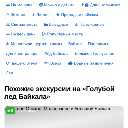
🚗 На машине
🧒 Можно с детьми
👩‍🏫 Для школьников
☃️ Зимние
☀️ Летние
🍀 Природа и пейзажи
🙏 Святые места
🏡 Выездные
🧘 На выходные
☀️ На весь день
🗽 Популярные места
⛪️ Монастыри, церкви, храмы
Байкал
Панорамы
Для иностранцев
Лёд Байкала
Большое Голоустное
От вашего отеля
🐟 Озера
⛴ Водные развлечения
Лёд
Похожие экскурсии на «Голубой
лед Байкала»
10 отзывов