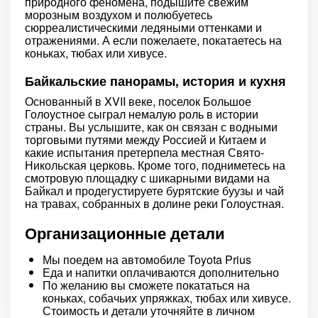
природного феномена, подышите свежим
морозным воздухом и полюбуетесь
сюрреалистическими ледяными оттенками и
отражениями. А если пожелаете, покатаетесь на
коньках, тюбах или хивусе.
Байкальские панорамы, история и кухня
Основанный в XVII веке, поселок Большое
Голоустное сыграл немалую роль в истории
страны. Вы услышите, как он связан с водными
торговыми путями между Россией и Китаем и
какие испытания претерпела местная Свято-
Никольская церковь. Кроме того, подниметесь на
смотровую площадку с шикарными видами на
Байкал и продегустируете бурятские буузы и чай
на травах, собранных в долине реки Голоустная.
Организационные детали
Мы поедем на автомобиле Toyota Prius
Еда и напитки оплачиваются дополнительно
По желанию вы сможете покататься на
коньках, собачьих упряжках, тюбах или хивусе.
Стоимость и детали уточняйте в личном