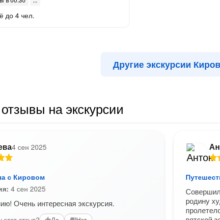
ё до 4 чел.
Другие экскурсии Киро
отзывы на экскурсии
ева
Ан
4 сен 2025
ча с Кировом
Путешест
ия:
4 сен 2025
Совершили
родину ху
ию! Очень интересная экскурсия.
пролетело
вятской з
 этот отзыв?
Да
Нет