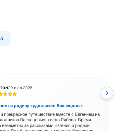
ва
тон
29 июл 2026
О
вие на родину художников Васнецовых
Село
Киро
 прекрасное путешествие вместе с Евгением на
Боль
дожников Васнецовых в село Рябово. Время
 незаметно за рассказами Евгения о родной
Вам б
емле. Все было отлично и, главное, безопасно,