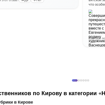
что особе
Вам был по
ственников по Кирову в категории «
брики в Кирове