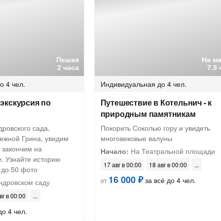
Пешая
На м
2 часа
7.5
о 4 чел.
Индивидуальная
до 4 чел.
экскурсия по
Путешествие в Котельнич - к
природным памятникам
ровского сада,
Покорить Соколью гору и увидеть
ежной Грина, увидим
многовековые валуны
 закончим на
Начало:
На Театральной площади
. Узнайте историю
17 авг в 00:00
18 авг в 00:00
 до 50 фото
16 000 ₽
за всё до 4 чел.
от
ндровском саду
вг в 00:00
до 4 чел.