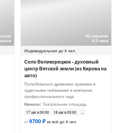
ашине
На машине
 часов
4.5 часа
Индивидуальная
до 4 чел.
Село Великорецкое - духовный
центр Вятской земли (из Кирова на
авто)
Полюбоваться древними храмами и
чудесными пейзажами в компании
профессионального гида
Начало:
Театральная площадь
17 авг в 00:00
18 авг в 00:00
9700 ₽
за всё до 4 чел.
от