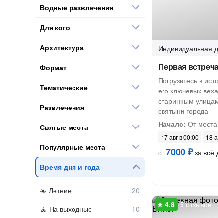
Водные развлечения
Для кого
Архитектура
Индивидуальная
д
Первая встреч
Формат
Погрузитесь в ист
Тематические
его ключевых веха
старинным улицам
Развлечения
святыни города
Начало:
От места 
Святые места
17 авг в 00:00
18 а
Популярные места
7000 ₽
за всё 
от
Время дня и года
Летние
5 отзывов
На выходные