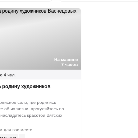
На машине
7 часов
о 4 чел.
а родину художников
описное село, где родились
е об их жизни, прогуляйтесь по
 насладитесь красотой Вятских
м для вас месте
вг в 00:30