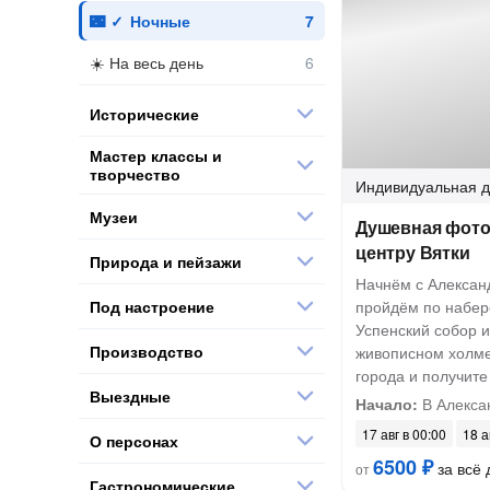
Ночные
На весь день
Исторические
Мастер классы и
творчество
Индивидуальная
д
Музеи
Душевная фото
центру Вятки
Природа и пейзажи
Начнём с Александ
Под настроение
пройдём по набер
Успенский собор и
Производство
живописном холме
города и получите
Выездные
Начало:
В Алекса
17 авг в 00:00
18 а
О персонах
6500 ₽
за всё 
от
Гастрономические