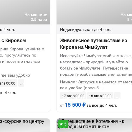
На машине
На м
2.5 часа
8 
о 4 чел.
Индивидуальная
до 4 чел.
а с Кировом
Живописное путешествие из
Кирова на Чимбулат
орию Кирова, узнайте о
х, прогуляйтесь по
Исследуйте Чимбулатский комплекс,
 и посетите главные
насладитесь природой и узнайте о
богатыре Чимбулате. Путешествие
подарит незабываемые впечатлени
где вам удобно
Начало:
Экскурсия начнётся от мест
вг в 00:00
вам удобно (просьб...
до 4 чел.
17 авг в 00:00
18 авг в 00:00
15 500 ₽
за всё до 4 чел.
от
1 отзыв