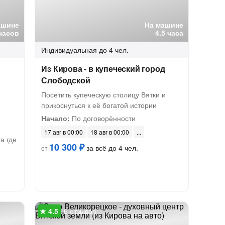
ашине
На машине
часов
4.5 часа
Индивидуальная
до 4 чел.
Из Кирова - в купеческий город
Слободской
Посетить купеческую столицу Вятки и
прикоснуться к её богатой истории
Начало:
По договорённости
я
17 авг в 00:00
18 авг в 00:00
а где
10 300 ₽
за всё до 4 чел.
от
6 отзывов