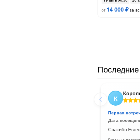
14 000 ₽
за вс
от
Последние 
Корол
К
Первая встре
Дата посещен
Спасибо Евген
Вам был полезен