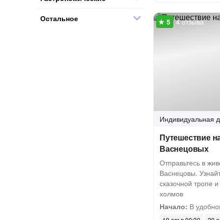
Остальное
4 отзыва
Индивидуальная
д
Путешествие н
Васнецовых
Отправьтесь в жив
Васнецовы. Узнайт
сказочной тропе и
холмов
Начало:
В удобно
19 авг в 00:30
20 а