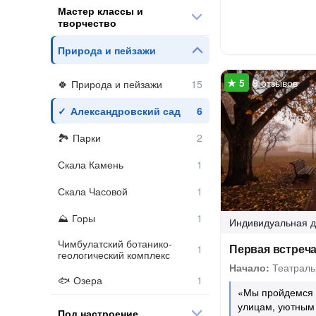
Мастер классы и
творчество
Природа и пейзажи
9 отзывов
Природа и пейзажи
Александровский сад
Парки
Скала Камень
Скала Часовой
Горы
Индивидуальная
д
Чимбулатский ботанико-
Первая встреч
геологический комплекс
Начало:
Театраль
Озера
«Мы пройдемся 
улицам, уютным
Под настроение