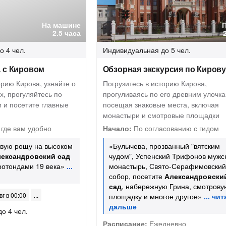
На машине
2.5 часа
о 4 чел.
Индивидуальная
до 5 чел.
а с Кировом
Обзорная экскурсия по Киров
орию Кирова, узнайте о
Погрузитесь в историю Кирова,
х, прогуляйтесь по
прогуливаясь по его древним улочка
 и посетите главные
посещая знаковые места, включая
монастыри и смотровые площадки
где вам удобно
Начало:
По согласованию с гидом
овую рощу на высоком
«Булычева, прозванный "вятским
ександровский сад
чудом", Успенский Трифонов мужс
ротондами 19 века»
монастырь, Свято-Серафимовский
собор, посетите
Александровски
сад
, набережную Грина, смотрову
вг в 00:00
площадку и многое другое»
до 4 чел.
Расписание:
Ежедневно