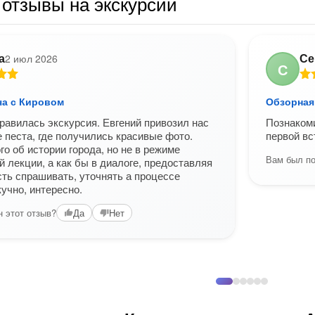
отзывы на экскурсии
а
Се
2 июл 2026
С
ча с Кировом
Обзорная
равилась экскурсия. Евгений привозил нас
Познакоми
 песта, где получились красивые фото.
первой вс
го об истории города, но не в режиме
Вам был по
 лекции, а как бы в диалоге, предоставляя
ть спрашивать, уточнять а процессе
кучно, интересно.
 этот отзыв?
Да
Нет