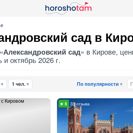
ве
андровский сад
в Кир
«
» в Кирове, цен
Александровский сад
 и октябрь 2026 г.
1 чел.
По популярности
33 отзыва