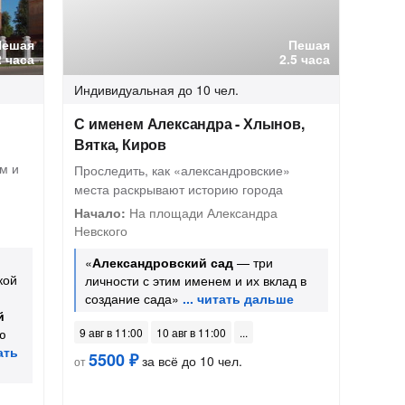
Пешая
Пешая
2 часа
2.5 часа
Индивидуальная
до 10 чел.
у
С именем Александра - Хлынов,
Вятка, Киров
м и
Проследить, как «александровские»
места раскрывают историю города
Начало:
На площади Александра
Невского
«
Александровский сад
— три
кой
личности с этим именем и их вклад в
создание сада»
й
ю
9 авг в 11:00
10 авг в 11:00
5500 ₽
за всё до 10 чел.
от