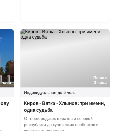
Пешая
3 часа
2 часа
Индивидуальная
до 5 чел.
рову
Киров - Вятка - Хлынов: три имени,
одна судьба
От новгородских пиратов и вечевой
республики до купеческих особняков и
ая
советского наследия