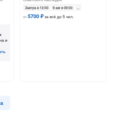
Завтра в 13:00
9 авг в 09:00
5700 ₽
за всё до 5 чел.
от
м
на и
ва