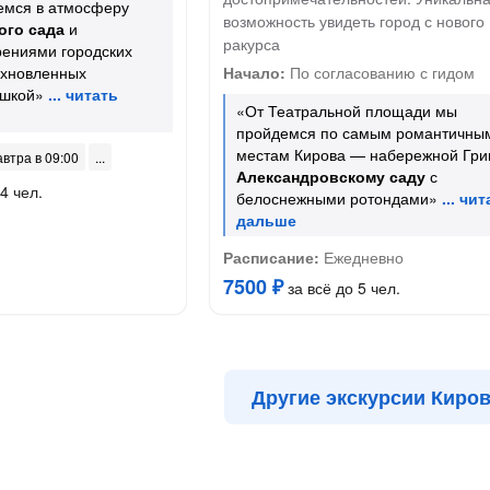
емся в атмосферу
возможность увидеть город с нового
ого сада
и
ракурса
рениями городских
охновленных
Начало:
По согласованию с гидом
ушкой»
«От Театральной площади мы
пройдемся по самым романтичны
местам Кирова — набережной Гри
автра в 09:00
Александровскому саду
с
4 чел.
белоснежными ротондами»
Расписание:
Ежедневно
7500 ₽
за всё до 5 чел.
Другие экскурсии Киро