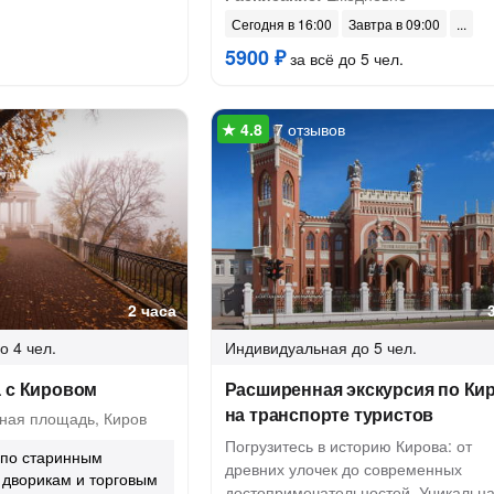
Сегодня в 16:00
Завтра в 09:00
5900 ₽
за всё до 5 чел.
7 отзывов
2 часа
о 4 чел.
Индивидуальная
до 5 чел.
а с Кировом
Расширенная экскурсия по Ки
на транспорте туристов
ная площадь, Киров
Погрузитесь в историю Кирова: от
по старинным
древних улочек до современных
 дворикам и торговым
достопримечательностей. Уникальн