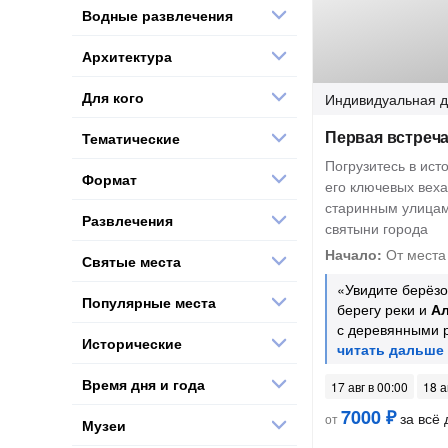
Водные развлечения
Архитектура
Для кого
Индивидуальная
д
Первая встреч
Тематические
Погрузитесь в ист
Формат
его ключевых веха
старинным улицам
Развлечения
святыни города
Начало:
От места 
Святые места
«Увидите берёз
Популярные места
берегу реки и
Ал
с деревянными 
Исторические
Время дня и года
17 авг в 00:00
18 а
7000 ₽
за всё 
от
Музеи