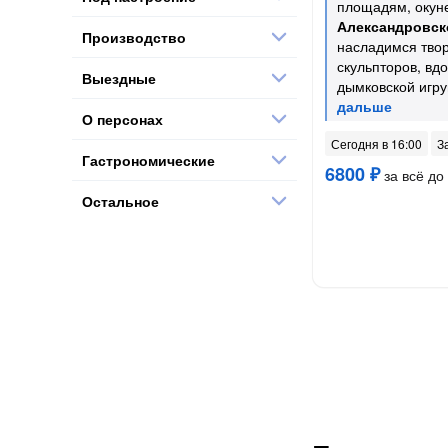
площадям, окун
Александровск
Производство
насладимся тво
скульпторов, вд
Выездные
дымковской игр
О персонах
Сегодня в 16:00
З
Гастрономические
6800 ₽
за всё до 
Остальное