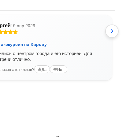
ргей
19 апр 2026
О
 экскурсия по Кирову
Обзо
лись с центром города и его историей. Для
Заме
тречи отлично.
расск
много
лезен этот отзыв?
Да
Нет
Вам б