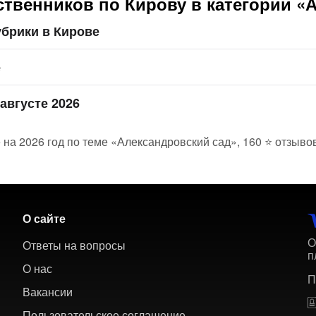
твенников по Кирову в категории «
брики в Кирове
е
августе 2026
 на 2026 год по теме «Александровский сад», 160 ⭐ отзыво
О сайте
О
Ответы на вопросы
п
О нас
П
Вакансии
Пользовательское соглашение