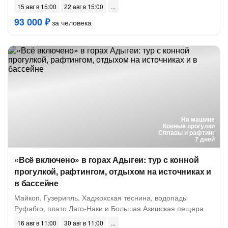
15 авг в 15:00
22 авг в 15:00
93 000 ₽
за человека
На машине
Конные прогулки
Сплавы и рафтинг
7 дней
«Всё включено» в горах Адыгеи: тур с конной
прогулкой, рафтингом, отдыхом на источниках и
в бассейне
Майкоп, Гузерипль, Хаджохская теснина, ⁠водопады
Руфабго, плато Лаго-Наки и Большая Азишская пещера
16 авг в 11:00
30 авг в 11:00