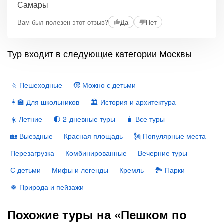
Самары
Вам был полезен этот отзыв?
Да
Нет
Тур входит в следующие категории Москвы
🚶 Пешеходные
🧒 Можно с детьми
👩‍🏫 Для школьников
🏛 История и архитектура
☀️ Летние
🌓 2-дневные туры
🧳 Все туры
🏡 Выездные
Красная площадь
🗽 Популярные места
Перезагрузка
Комбинированные
Вечерние туры
С детьми
Мифы и легенды
Кремль
🏞 Парки
🍀 Природа и пейзажи
Похожие туры на «Пешком по