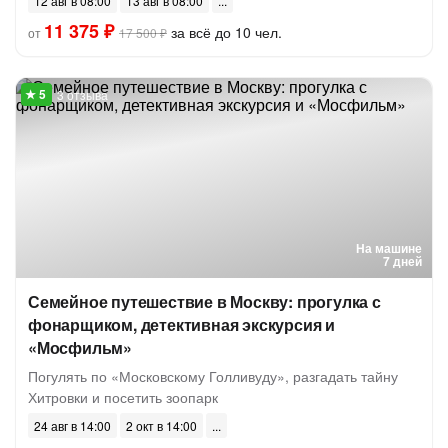
12 авг в 08:00
13 авг в 08:00
11 375 ₽
за всё до 10 чел.
от
17 500 ₽
3 отзыва
На машине
7 дней
Семейное путешествие в Москву: прогулка с
фонарщиком, детективная экскурсия и
«Мосфильм»
Погулять по «Московскому Голливуду», разгадать тайну
Хитровки и посетить зоопарк
24 авг в 14:00
2 окт в 14:00