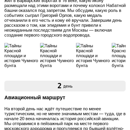
жил в Варварских воротах в 16 веке, какую икону
размещали над этими воротами и почему колокол Набатной
башни оказался под запретом. Мы обсудим, какую роль в
событиях сыграл Григорий Орлов, какую медаль
отчеканили в его честь и кому её вручали. Завершим день
рассказом о том, как эпидемия и бунт привели к
неожиданным последствиям для Москвы — включая
создание первого городского водопровода.
2
день
Авиационный маршрут
На второй день нас ждёт путешествие по менее
туристическим, но не менее значимым местам — туда, где в
начале 20 века начиналась история российской авиации.
Мы отправимся в пейзажный парк на месте первого
московского аэродрома и прогуляемся по бывшей взлётно-