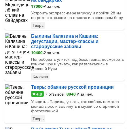
17000
₽
за чел.
Устроить экспресс-перезагрузку и пройти 28 км
по реке с отдыхом на пляжах и в сосновом бору
Тверь
Былины Калязина и Кашина:
дегустации, мастер-классы и
старорусские забавы
10400
₽
за чел.
Попробовать улиток под бокал вина, посмотреть
конное шоу и узнать, как развлекались в
древней Руси
Калязин
Тверь: обаяние русской провинции
4.8
7
отзывов
8940
₽
за чел.
Увидеть «Париж», узнать, как любовь помогла
монастырю, и заглянуть в музей со старинной
фототехникой
Тверь