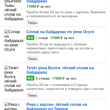
байдарках
17000
₽
за чел.
Пройти более 20 км по реке с картины Левитана
и перезагрузиться за выходные
Тверь
Сплав на байдарках по реке Осуге
5
1
отзыв
17000
₽
за чел.
Пройти 30 км по маршруту с лёгкими
перекатами, приготовить еду на костре и
поискать дары леса
Тверь
Течёт река Волга: лёгкий сплав на
байдарках
5
3
отзыва
17000
₽
за чел.
Пройти 23 км с остановкой в Старице,
нагрестись, накупаться и отведать еды с костра
Тверь
Река с картин: лёгкий сплав на
байдарках по Тверце