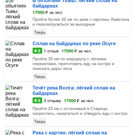
В объятиях Тьмы: лёгкий сплав на
байдарках
17000
₽
за чел.
Пройти более 20 км по реке с картины Левитана
и перезагрузиться за выходные
Тверь
Сплав на байдарках по реке Осуге
5
1
отзыв
17000
₽
за чел.
Пройти 30 км по маршруту с лёгкими
перекатами, приготовить еду на костре и
поискать дары леса
Тверь
Течёт река Волга: лёгкий сплав на
байдарках
5
3
отзыва
17000
₽
за чел.
Пройти 23 км с остановкой в Старице,
нагрестись, накупаться и отведать еды с костра
Тверь
Река с картин: лёгкий сплав на