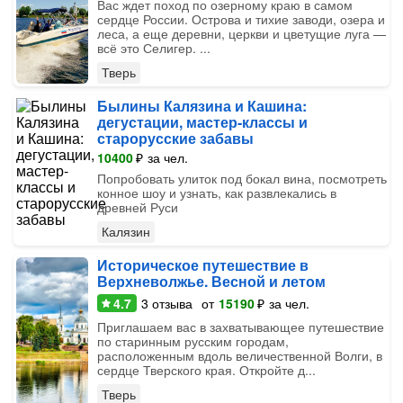
Вас ждет поход по озерному краю в самом
сердце России. Острова и тихие заводи, озера и
леса, а еще деревни, церкви и цветущие луга —
всё это Селигер. ...
Тверь
Былины Калязина и Кашина:
дегустации, мастер-классы и
старорусские забавы
10400
₽
за чел.
Попробовать улиток под бокал вина, посмотреть
конное шоу и узнать, как развлекались в
древней Руси
Калязин
Историческое путешествие в
Верхневолжье. Весной и летом
4.7
3
отзыва
от
15190
₽
за чел.
Приглашаем вас в захватывающее путешествие
по старинным русским городам,
расположенным вдоль величественной Волги, в
сердце Тверского края. Откройте д...
Тверь