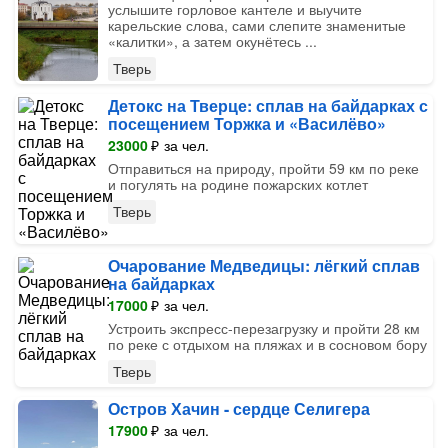
услышите горловое кантеле и выучите
карельские слова, сами слепите знаменитые
«калитки», а затем окунётесь ...
Тверь
Детокс на Тверце: сплав на байдарках с
посещением Торжка и «Василёво»
23000
₽
за чел.
Отправиться на природу, пройти 59 км по реке
и погулять на родине пожарских котлет
Тверь
Очарование Медведицы: лёгкий сплав
на байдарках
17000
₽
за чел.
Устроить экспресс-перезагрузку и пройти 28 км
по реке с отдыхом на пляжах и в сосновом бору
Тверь
Остров Хачин - сердце Селигера
17900
₽
за чел.