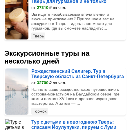
Тверь для гурманов и не только
от
27310
₽
за чел.
Вы ищете незабываемые впечатления и
вкусные приключения? Приглашаем вас на
экскурсию в Тверь – идеальное место для
гурманов, где вы сможете насладитьс...
Тверь
Экскурсионные туры на
несколько дней
Рождественский Селигер. Тур в
Тверскую область из Санкт-Петербурга
от
32700
₽
за чел.
Начнете ваше рождественское путешествие с
острова-монастыря на Валдайском озере, где
камни помнят XVII век и древнее изразцовое
мастерство. А затем — ...
Торжок
Тур с детьми в новогоднюю Тверь:
спасаем Йоулупукки, пируем с Луми