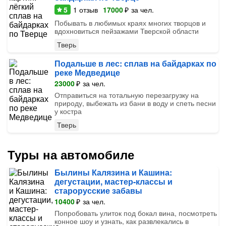
5
1
отзыв
17000
₽
за чел.
Побывать в любимых краях многих творцов и
вдохновиться пейзажами Тверской области
Тверь
Подальше в лес: сплав на байдарках по
реке Медведице
23000
₽
за чел.
Отправиться на тотальную перезагрузку на
природу, выбежать из бани в воду и спеть песни
у костра
Тверь
Туры на автомобиле
Былины Калязина и Кашина:
дегустации, мастер-классы и
старорусские забавы
10400
₽
за чел.
Попробовать улиток под бокал вина, посмотреть
конное шоу и узнать, как развлекались в