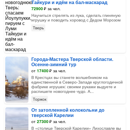
Тайкури и идём на бал-маскарад
72900
₽
за чел.
Научиться стрелять из лука, сделать глиняную
игрушку и поводить хоровод с Дедом Морозом
Тверь
Города-Мастера Тверской области.
Осенне-зимний тур
от
17400
₽
за чел.
В Крестцах вы станете волшебником на
единственной в Северо-Западе круглогодичной
фабрике игрушек: своими руками выдуете и
распишете новогоднее чудо. А...
Торжок
От затопленной колокольни до
тверской Карелии
от
27300
₽
за чел.
В «столице Тверской Карелии» Лихославле вы