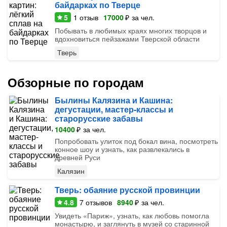
байдарках по Тверце
5
1
отзыв
17000
₽
за чел.
Побывать в любимых краях многих творцов и
вдохновиться пейзажами Тверской области
Тверь
Обзорные по городам
Былины Калязина и Кашина:
дегустации, мастер-классы и
старорусские забавы
10400
₽
за чел.
Попробовать улиток под бокал вина, посмотреть
конное шоу и узнать, как развлекались в
древней Руси
Калязин
Тверь: обаяние русской провинции
4.8
7
отзывов
8940
₽
за чел.
Увидеть «Париж», узнать, как любовь помогла
монастырю, и заглянуть в музей со старинной