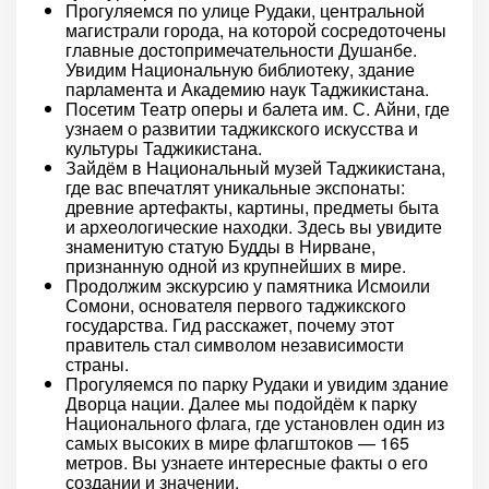
Прогуляемся по улице Рудаки, центральной
магистрали города, на которой сосредоточены
главные достопримечательности Душанбе.
Увидим Национальную библиотеку, здание
парламента и Академию наук Таджикистана.
Посетим Театр оперы и балета им. С. Айни, где
узнаем о развитии таджикского искусства и
культуры Таджикистана.
Зайдём в Национальный музей Таджикистана,
где вас впечатлят уникальные экспонаты:
древние артефакты, картины, предметы быта
и археологические находки. Здесь вы увидите
знаменитую статую Будды в Нирване,
признанную одной из крупнейших в мире.
Продолжим экскурсию у памятника Исмоили
Сомони, основателя первого таджикского
государства. Гид расскажет, почему этот
правитель стал символом независимости
страны.
Прогуляемся по парку Рудаки и увидим здание
Дворца нации. Далее мы подойдём к парку
Национального флага, где установлен один из
самых высоких в мире флагштоков — 165
метров. Вы узнаете интересные факты о его
создании и значении.