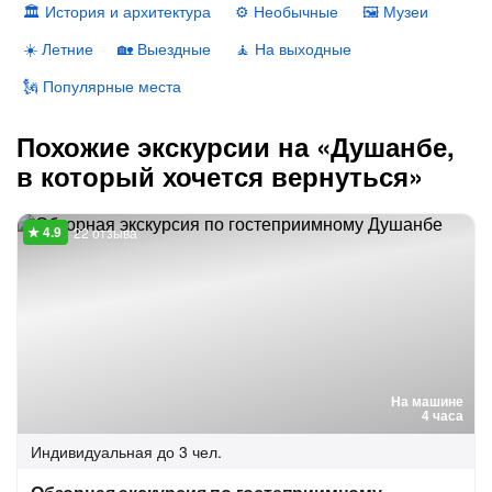
🏛 История и архитектура
⚙️ Необычные
🖼 Музеи
☀️ Летние
🏡 Выездные
🧘 На выходные
🗽 Популярные места
Похожие экскурсии на «Душанбе,
в который хочется вернуться»
22 отзыва
На машине
4 часа
Индивидуальная
до 3 чел.