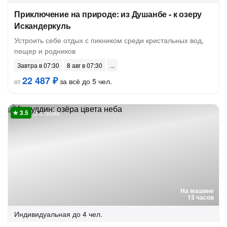
Приключение на природе: из Душанбе - к озеру
Искандеркуль
Устроить себе отдых с пикником среди кристальных вод,
пещер и родников
Завтра в 07:30
8 авг в 07:30
22 487 ₽
за всё до 5 чел.
от
2 отзыва
На машине
13 часов
Индивидуальная
до 4 чел.