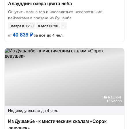
Алауддин: озёра цвета неба
Ощутить магию гор и насладиться невероятными
пейзажами в поездке из Душанбе
Завтра в 06:30
8 авг в 06:30
40 839 ₽
за всё до 4 чел.
от
На машине
13 часов
Индивидуальная
до 4 чел.
Из Душанбе - к мистическим скалам «Сорок
девушек»