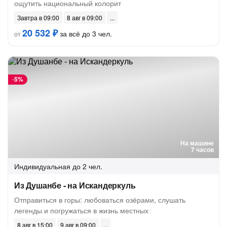
ощутить национальный колорит
Завтра в 09:00
8 авг в 09:00
20 532 ₽
за всё до 3 чел.
от
-
5%
На машине
7 часов
Индивидуальная
до 2 чел.
Из Душанбе - на Искандеркуль
Отправиться в горы: любоваться озёрами, слушать
легенды и погружаться в жизнь местных
8 авг в 15:00
9 авг в 09:00