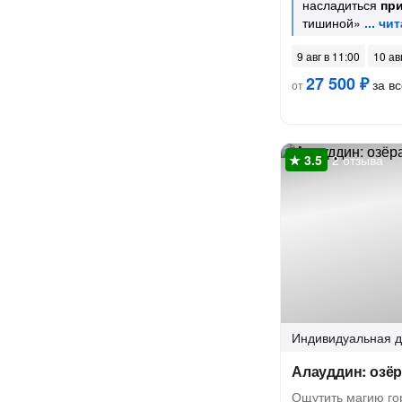
насладиться
пр
тишиной»
9 авг в 11:00
10 ав
27 500 ₽
за вс
от
2 отзыва
Индивидуальная
д
Алауддин: озёр
Ощутить магию го