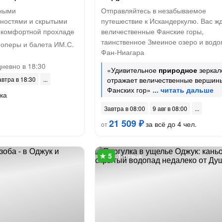
вными
Отправляйтесь в незабываемое
ностями и скрытыми
путешествие к Искандеркулю. Вас ж
в комфортной прохладе
величественные Фанские горы,
таинственное Змеиное озеро и водо
 оперы и балета ИМ.С.
Фан-Ниагара
невно в 18:30
«Удивительное
природное
зеркал
автра в 18:30
отражает величественные вершин
Фанских гор»
ка
Завтра в 08:00
9 авг в 08:00
21 509 ₽
за всё до 4 чел.
от
1 отзыв