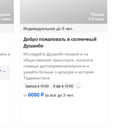
ашине
Пешая
4 часа
3.5 часа
Индивидуальная
до 3 чел.
Добро пожаловать в солнечный
Душанбе
ень и
Исследуйте Душанбе пешком и на
общественном транспорте, посетите
главные достопримечательности и
»
узнайте больше о культуре и истории
Таджикистана
Завтра в 10:00
9 авг в 10:00
6000 ₽
за всё до 3 чел.
от