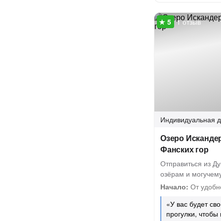
1 отзыв
Индивидуальная
д
Озеро Искандер
Фанских гор
Отправиться из Д
озёрам и могучем
Начало:
От удобн
«У вас будет св
прогулки, чтобы