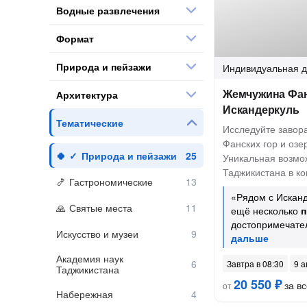
Водные развлечения
Формат
Природа и пейзажи
Индивидуальная
д
Жемчужина Фан
Архитектура
Искандеркуль
Тематические
Исследуйте заво
Фанских гор и озе
Природа и пейзажи
Уникальная возмо
Таджикистана в к
Гастрономические
«Рядом с Искан
Святые места
ещё несколько
п
достопримечате
Искусство и музеи
Академия наук
Завтра в 08:30
9 а
Таджикистана
20 550 ₽
за вс
от
Набережная