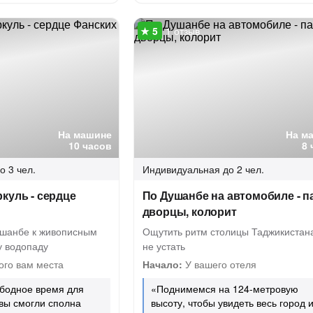
1 отзыв
На машине
На м
10 часов
8 
о 3 чел.
Индивидуальная
до 2 чел.
куль - сердце
По Душанбе на автомобиле - п
дворцы, колорит
ушанбе к живописным
Ощутить ритм столицы Таджикистана
у водопаду
не устать
ого вам места
Начало:
У вашего отеля
ободное время для
«Поднимемся на 124-метровую
 вы смогли сполна
высоту, чтобы увидеть весь город 