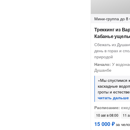
Мини-группа
до 8 
Треккинг из Вар
Кабанье ущель
Сбежать из Душан
день в горах и сп
природой
Начало:
У водона
Душанбе
«Мы спустимся к
каскадные водо
гроты и естеств
Расписание:
ежед
10 авг в 08:00
11 а
15 000 ₽
за чело