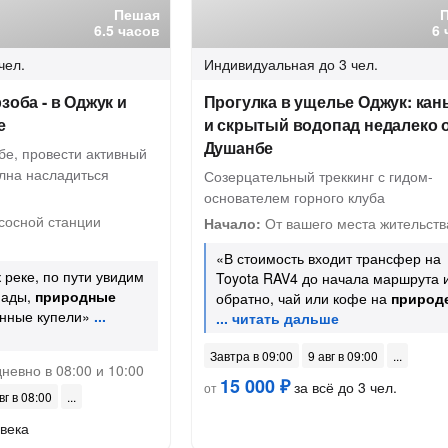
Пешая
6.5 часов
6 
чел.
Индивидуальная
до 3 чел.
зоба - в Оджук и
Прогулка в ущелье Оджук: кан
е
и скрытый водопад недалеко 
Душанбе
бе, провести активный
олна насладиться
Созерцательный треккинг с гидом-
основателем горного клуба
сосной станции
Начало:
От вашего места жительств
«В стоимость входит трансфер на
 реке, по пути увидим
Toyota RAV4 до начала маршрута 
пады,
природные
обратно, чай или кофе на
природ
енные купели»
Завтра в 09:00
9 авг в 09:00
невно в 08:00 и 10:00
15 000 ₽
за всё до 3 чел.
от
вг в 08:00
века