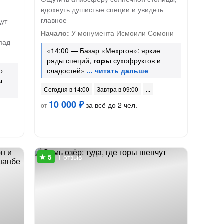
вдохнуть душистые специи и увидеть
главное
дут
Начало:
У монумента Исмоили Сомони
пад
«14:00 — Базар «Мехргон»: яркие
ряды специй,
горы
сухофруктов и
о
сладостей»
ы
Сегодня в 14:00
Завтра в 09:00
10 000 ₽
за всё до 2 чел.
от
1 отзыв