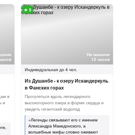
3 отзыва
ашине
На машине
часов
12 часов
Индивидуальная
до 4 чел.
Из Душанбе - к озеру Искандеркуль
в Фанских горах
щам в
Прогуляться вдоль легендарного
ы и
высокогорного озера в форме сердца и
увидеть гигантский водопад
«Легенды связывают его с именем
Александра Македонского, а
те,
волшебные мифы словно оживают