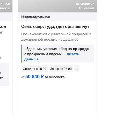
Пешая
На машине
часов
13 часов
Индивидуальная
ьон
Семь озёр: туда, где горы шепчут
от
Познакомиться с уникальной природой в
двухдневной поездке из Душанбе
«Здесь мы устроим обед на
природе
с прекрасным видом»
а
Сегодня в 18:00
Завтра в 07:00
и
50 840 ₽
за человека
е
»
от