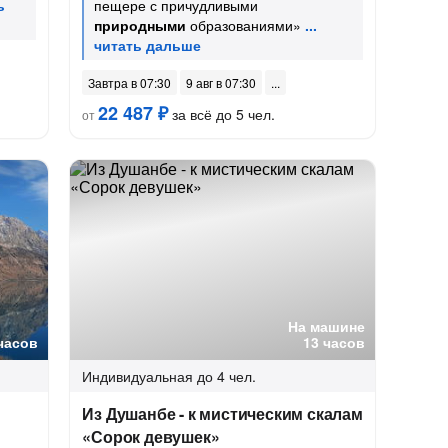
пещере с причудливыми
природными
образованиями»
Завтра в 07:30
9 авг в 07:30
22 487 ₽
за всё до 5 чел.
от
На машине
часов
13 часов
Индивидуальная
до 4 чел.
Из Душанбе - к мистическим скалам
«Сорок девушек»