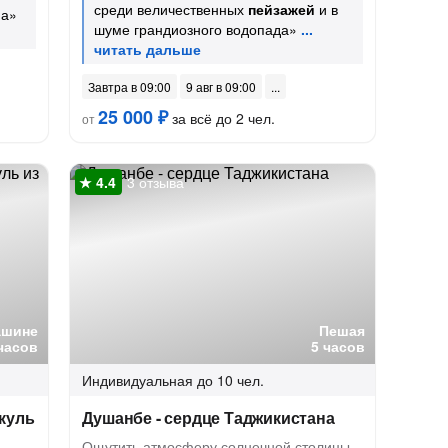
среди величественных
пейзажей
и в
на»
шуме грандиозного водопада»
Завтра в 09:00
9 авг в 09:00
25 000 ₽
за всё до 2 чел.
от
3 отзыва
ашине
Пешая
часов
5 часов
Индивидуальная
до 10 чел.
куль
Душанбе - сердце Таджикистана
Ощутить атмосферу солнечной столицы,