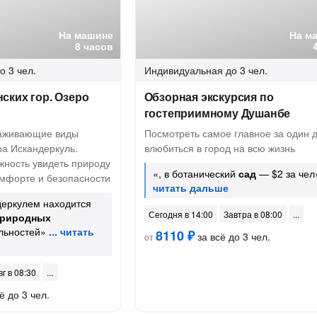
На машине
На м
8 часов
о 3 чел.
Индивидуальная
до 3 чел.
ских гор. Озеро
Обзорная экскурсия по
гостеприимному Душанбе
раживающие виды
Посмотреть самое главное за один д
ра Искандеркуль.
влюбиться в город на всю жизнь
жность увидеть природу
«, в ботанический
сад
— $2 за чел
омфорте и безопасности
деркулем находится
Сегодня в 14:00
Завтра в 08:00
риродных
льностей»
8110 ₽
за всё до 3 чел.
от
вг в 08:30
ё до 3 чел.