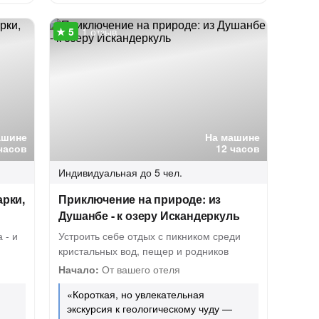
1 отзыв
ашине
На машине
часов
12 часов
Индивидуальная
до 5 чел.
арки,
Приключение на природе: из
Душанбе - к озеру Искандеркуль
 - и
Устроить себе отдых с пикником среди
кристальных вод, пещер и родников
Начало:
От вашего отеля
«Короткая, но увлекательная
и
экскурсия к геологическому чуду —