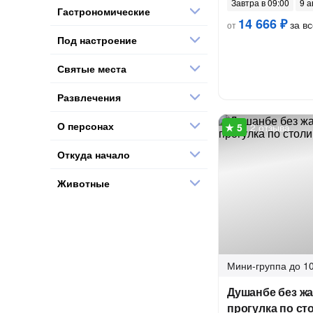
Завтра в 09:00
9 а
Гастрономические
14 666 ₽
за вс
от
Под настроение
Святые места
Развлечения
О персонах
2 отзыва
Откуда начало
Животные
Мини-группа
до 10
Душанбе без ж
прогулка по ст