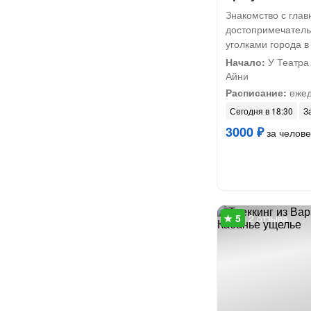
Знакомство с гла
достопримечатель
уголками города 
Начало:
У Театра
Айни
Расписание:
ежед
Сегодня в 18:30
З
3000 ₽
за челове
2 отзыва