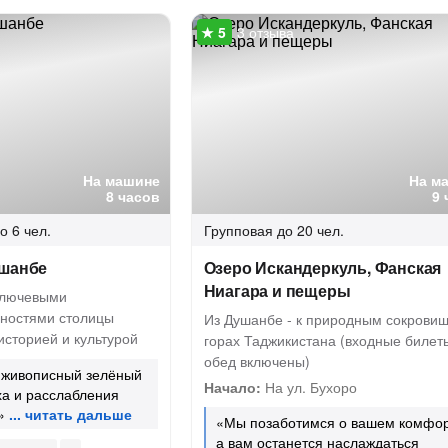
3 отзыва
На машине
На м
8 часов
9 
о 6 чел.
Групповая
до 20 чел.
ушанбе
Озеро Искандеркуль, Фанская
Ниагара и пещеры
ключевыми
ностями столицы
Из Душанбе - к природным сокрови
историей и культурой
горах Таджикистана (входные билет
обед включены)
 живописный зелёный
Начало:
На ул. Бухоро
ха и расслабления
»
«Мы позаботимся о вашем комфор
а вам останется наслаждаться