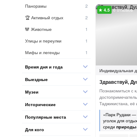
Панорамы
6 отзывов
Активный отдых
Животные
Улицы и переулки
Мифы и легенды
Время дня и года
Индивидуальная
д
Выездные
Здравствуй, Д
Познакомиться с 
Музеи
достопримечатель
Таджикистана, её 
Исторические
«Парк Рудаки —
Популярные места
уголок для отды
среди
природы
Для кого