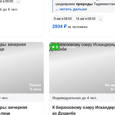
вг в 09:00
шедеврами
природы
Таджикиста
ё до 6 чел.
9 авг в 08:00
16 авг в 08:00
2934 ₽
за человека
3 отзыва
Пешая
На м
3 часа
8 
 чел.
Индивидуальная
до 4 чел.
ары: вечерняя
К бирюзовому озеру Искандер
олице
из Душанбе