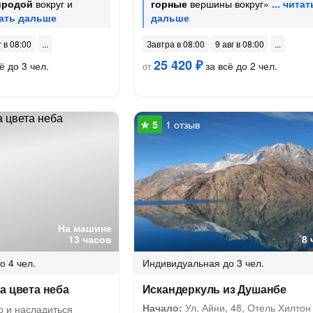
иродой
вокруг и
горные
вершины вокруг»
г в 08:00
Завтра в 08:00
9 авг в 08:00
25 420 ₽
ё до 3 чел.
за всё до 2 чел.
от
1 отзыв
На машине
13 часов
8 
о 4 чел.
Индивидуальная
до 3 чел.
а цвета неба
Искандеркуль из Душанбе
Начало:
Ул. Айни, 48, Отель Хилтон
р и насладиться