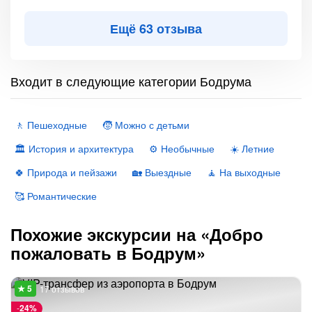
Ещё 63 отзыва
Входит в следующие категории Бодрума
🚶 Пешеходные
🧒 Можно с детьми
🏛 История и архитектура
⚙️ Необычные
☀️ Летние
🍀 Природа и пейзажи
🏡 Выездные
🧘 На выходные
🥰 Романтические
Похожие экскурсии на «Добро
пожаловать в Бодрум»
17 отзывов
-
24%