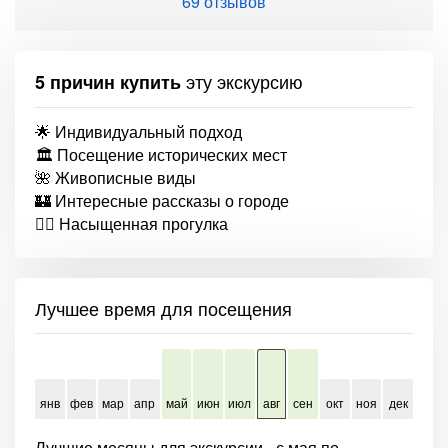
69 отзывов
эту экскурсию
5 причин купить
🌟 Индивидуальный подход
🏛 Посещение исторических мест
🌺 Живописные виды
🏰 Интересные рассказы о городе
🚶‍♂️ Насыщенная прогулка
Лучшее время для посещения
янв
фев
мар
апр
май
июн
июл
авг
сен
окт
ноя
дек
Лучшие месяцы для экскурсии - с мая по