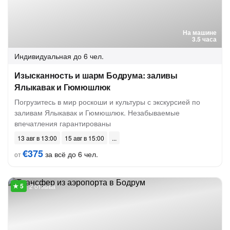
На машине
3.5 часа
Индивидуальная
до 6 чел.
Изысканность и шарм Бодрума: заливы
Ялыкавак и Гюмюшлюк
Погрузитесь в мир роскоши и культуры с экскурсией по
заливам Ялыкавак и Гюмюшлюк. Незабываемые
впечатления гарантированы
13 авг в 13:00
15 авг в 15:00
€375
за всё до 6 чел.
от
2 отзыва