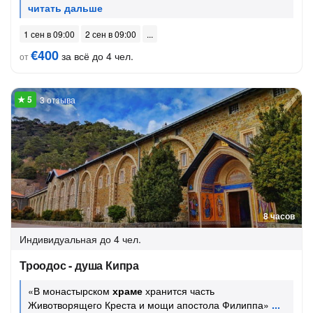
1 сен в 09:00
2 сен в 09:00
€400
за всё до 4 чел.
от
3 отзыва
8 часов
Индивидуальная
до 4 чел.
Троодос - душа Кипра
«В монастырском
храме
хранится часть
Животворящего Креста и мощи апостола Филиппа»