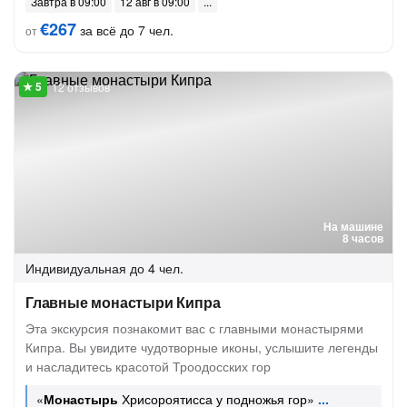
Завтра в 09:00
12 авг в 09:00
€267
за всё до 7 чел.
от
12 отзывов
На машине
8 часов
Индивидуальная
до 4 чел.
Главные монастыри Кипра
Эта экскурсия познакомит вас с главными монастырями
Кипра. Вы увидите чудотворные иконы, услышите легенды
и насладитесь красотой Троодосских гор
«
Монастырь
Хрисороятисса у подножья гор»