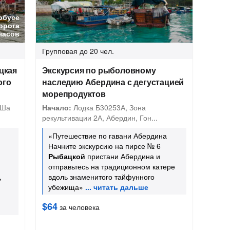
обусе
орога
часов
Групповая
до 20 чел.
цкая
Экскурсия по рыболовному
ого
наследию Абердина с дегустацией
морепродуктов
 Ша
Начало:
Лодка Б30253А, Зона
рекультивации 2А, Абердин, Гон...
«Путешествие по гавани Абердина
Начните экскурсию на пирсе № 6
Рыбацкой
пристани Абердина и
отправьтесь на традиционном катере
,
вдоль знаменитого тайфунного
убежища»
$64
за человека